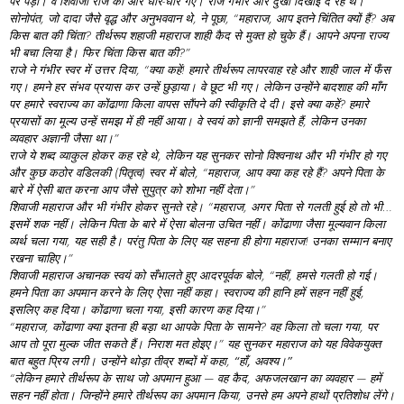
पर
पड़ी।
वे
शिवाजी
राजे
की
ओर
धीरे-
धीरे
गए।
राजे
गंभीर
और
दुखी
दिखाई
दे
रहे
थे।
सोनोपंत,
जो
दादा
जैसे
वृद्ध
और
अनुभववान
थे,
ने
पूछा, “
महाराज,
आप
इतने
चिंतित
क्यों
हैं?
अब
किस
बात
की
चिंता?
तीर्थरूप
शहाजी
महाराज
शाही
कैद
से
मुक्त
हो
चुके
हैं।
आपने
अपना
राज्य
भी
बचा
लिया
है।
फिर
चिंता
किस
बात
की?”
राजे
ने
गंभीर
स्वर
में
उत्तर
दिया, “
क्या
कहें!
हमारे
तीर्थरूप
लापरवाह
रहे
और
शाही
जाल
में
फँस
गए।
हमने
हर
संभव
प्रयास
कर
उन्हें
छुड़ाया।
वे
छूट
भी
गए।
लेकिन
उन्होंने
बादशाह
की
माँग
पर
हमारे
स्वराज्य
का
कोंढाणा
किला
वापस
सौंपने
की
स्वीकृति
दे
दी।
इसे
क्या
कहें?
हमारे
प्रयासों
का
मूल्य
उन्हें
समझ
में
ही
नहीं
आया।
वे
स्वयं
को
ज्ञानी
समझते
हैं,
लेकिन
उनका
व्यवहार
अज्ञानी
जैसा
था।”
राजे
ये
शब्द
व्याकुल
होकर
कह
रहे
थे,
लेकिन
यह
सुनकर
सोनो
विश्वनाथ
और
भी
गंभीर
हो
गए
और
कुछ
कठोर
वडिलकी (
पितृत्व)
स्वर
में
बोले, “
महाराज,
आप
क्या
कह
रहे
हैं?
अपने
पिता
के
बारे
में
ऐसी
बात
करना
आप
जैसे
सुपुत्र
को
शोभा
नहीं
देता।”
शिवाजी
महाराज
और
भी
गंभीर
होकर
सुनते
रहे। “
महाराज,
अगर
पिता
से
गलती
हुई
हो
तो
भी…
इसमें
शक
नहीं।
लेकिन
पिता
के
बारे
में
ऐसा
बोलना
उचित
नहीं।
कोंढाणा
जैसा
मूल्यवान
किला
व्यर्थ
चला
गया,
यह
सही
है।
परंतु
पिता
के
लिए
यह
सहना
ही
होगा
महाराज!
उनका
सम्मान
बनाए
रखना
चाहिए।”
शिवाजी
महाराज
अचानक
स्वयं
को
सँभालते
हुए
आदरपूर्वक
बोले, “
नहीं,
हमसे
गलती
हो
गई।
हमने
पिता
का
अपमान
करने
के
लिए
ऐसा
नहीं
कहा।
स्वराज्य
की
हानि
हमें
सहन
नहीं
हुई,
इसलिए
कह
दिया।
कोंढाणा
चला
गया,
इसी
कारण
कह
दिया।”
“
महाराज,
कोंढाणा
क्या
इतना
ही
बड़ा
था
आपके
पिता
के
सामने?
वह
किला
तो
चला
गया,
पर
आप
तो
पूरा
मुल्क
जीत
सकते
हैं।
निराश
मत
होइए।”
यह
सुनकर
महाराज
को
यह
विवेकयुक्त
बात
बहुत
प्रिय
लगी।
उन्होंने
थोड़ा
तीव्र
शब्दों
में
कहा,
“
हाँ,
अवश्य।”
“
लेकिन
हमारे
तीर्थरूप
के
साथ
जो
अपमान
हुआ —
वह
कैद,
अफजलखान
का
व्यवहार —
हमें
सहन
नहीं
होता।
जिन्होंने
हमारे
तीर्थरूप
का
अपमान
किया,
उनसे
हम
अपने
हाथों
प्रतिशोध
लेंगे।