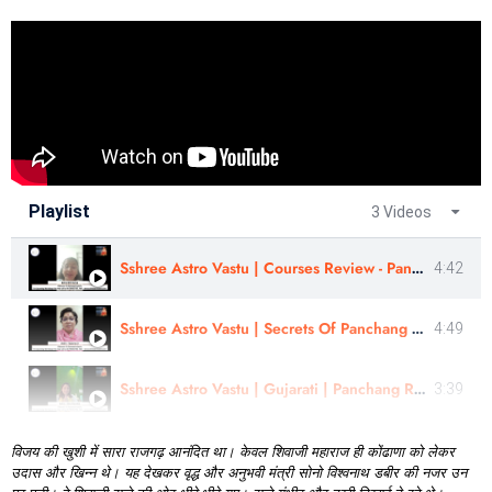
Playlist
3 Videos
Sshree Astro Vastu | Courses Review - Panchang, Numerology, AM | By - Astro Kirti Surve | In Marathi
4:42
Sshree Astro Vastu | Secrets Of Panchang Remedies & Muhurtas | Review By- Astro-Suvarna Ji | Marathi
4:49
Sshree Astro Vastu | Gujarati | Panchang Rahasyam Course Review | Astro - Hina Panchal
3:39
विजय
की
खुशी
में
सारा
राजगढ़
आनंदित
था।
केवल
शिवाजी
महाराज
ही
कोंढाणा
को
लेकर
उदास
और
खिन्न
थे।
यह
देखकर
वृद्ध
और
अनुभवी
मंत्री
सोनो
विश्वनाथ
डबीर
की
नजर
उन