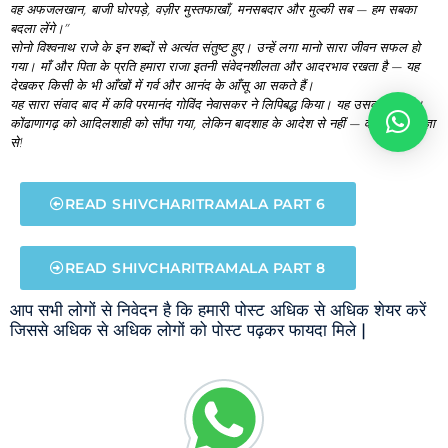
वह
अफजलखान,
बाजी
घोरपड़े,
वज़ीर
मुस्तफाखाँ,
मनसबदार
और
मुल्की
सब —
हम
सबका
बदला
लेंगे।”
सोनो
विश्वनाथ
राजे
के
इन
शब्दों
से
अत्यंत
संतुष्ट
हुए।
उन्हें
लगा
मानो
सारा
जीवन
सफल
हो
गया।
माँ
और
पिता
के
प्रति
हमारा
राजा
इतनी
संवेदनशीलता
और
आदरभाव
रखता
है —
यह
देखकर
किसी
के
भी
आँखों
में
गर्व
और
आनंद
के
आँसू
आ
सकते
हैं।
यह
सारा
संवाद
बाद
में
कवि
परमानंद
गोविंद
नेवासकर
ने
लिपिबद्ध
किया।
यह
उसका
सार
है।
कोंढाणागढ़
को
आदिलशाही
को
सौंपा
गया,
लेकिन
बादशाह
के
आदेश
से
नहीं —
वडिलों
के
आज्ञा
से!
READ SHIVCHARITRAMALA PART 6
READ SHIVCHARITRAMALA PART 8
आप सभी लोगों से निवेदन है कि हमारी पोस्ट अधिक से अधिक शेयर करें
जिससे अधिक से अधिक लोगों को पोस्ट पढ़कर फायदा मिले |