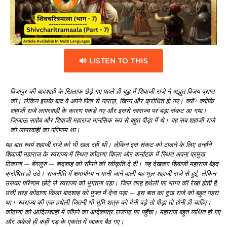
🔊 LISTEN TO THIS
विजापुर
की
बादशाही
के
खिलाफ
छेड़े
गए
पहले
ही
युद्ध
में
शिवाजी
राजे
ने
अद्भुत
विजय
प्राप्त
की।
लेकिन
इसके
बाद
वे
अपने
पिता
से
नाराज़,
खिन्न
और
क्रोधित
हो
गए।
क्यों?
क्योंकि
शहाजी
राजे
लापरवाही
के
कारण
पकड़े
गए
और
इससे
स्वराज्य
पर
बड़ा
संकट
आ
गया।
जिजाऊ
साहेब
और
शिवाजी
महाराज
मानसिक
रूप
से
बहुत
पीड़ा
में
थे।
यह
सब
शहाजी
राजे
की
लापरवाही
का
परिणाम
था।
यह
बात
स्वयं
शहाजी
राजे
को
भी
खल
रही
थी।
लेकिन
इस
संकट
को
टालने
के
लिए
उन्होंने
शिवाजी
महाराज
के
स्वराज्य
में
स्थित
कोंढाणा
किला
और
कर्नाटक
में
स्थित
अपना
प्रमुख
ठिकाना —
बेंगलुरु —
बादशाह
को
सौंपने
की
स्वीकृति
दे
दी।
यह
देखकर
शिवाजी
महाराज
बेहद
क्रोधित
हो
उठे।
राजनीति
में
क्षमायोग्य
न
मानी
जाने
वाली
यह
भूल
शहाजी
राजे
से
हुई,
लेकिन
उसका
परिणाम
छोटे
से
स्वराज्य
को
भुगतना
पड़ा।
जिस
तरह
हथेली
पर
भाग्य
की
रेखा
होती
है,
उसी
तरह
कोंढाणा
किला
बादशाह
को
मुफ्त
में
देना
पड़ा —
इस
बात
का
दुख
राजे
को
बहुत
गहरा
था।
स्वराज्य
की
एक
हथेली
जितनी
भी
भूमि
शत्रु
को
देनी
पड़े
तो
पीड़ा
तो
होनी
ही
चाहिए।
कोंढाणा
को
आदिलशाही
में
सौंपने
का
आदेशपत्र
राजगढ़
पर
पहुँचा।
महाराज
बहुत
व्यथित
हो
गए
और
अकेले
ही
कहीं
गड़
के
एकांत
में
जाकर
बैठ
गए।