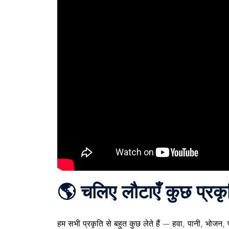
🌎 चलिए लौटाएँ कुछ प्रकृ
हम सभी प्रकृति से बहुत कुछ लेते हैं — हवा, पानी, भोज