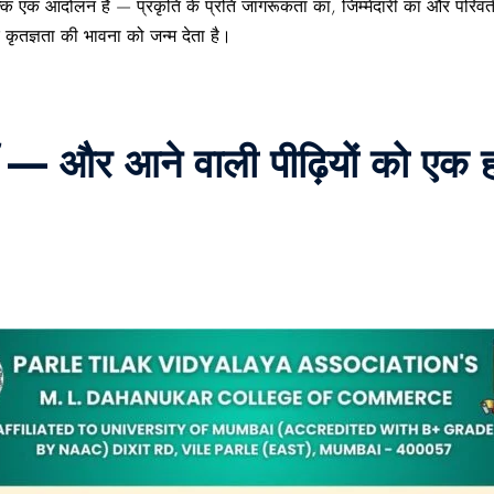
्कि एक
आंदोलन
है —
प्रकृति के प्रति जागरूकता
का,
जिम्मेदारी
का और
परिवर्
र
कृतज्ञता
की भावना को जन्म देता है।
एँ — और आने वाली पीढ़ियों को एक 