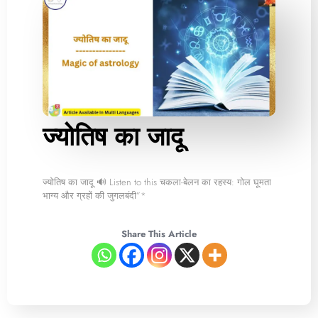
ज्योतिष का जादू
ज्योतिष का जादू 🔊 Listen to this चकला-बेलन का रहस्य: गोल घूमता
भाग्य और ग्रहों की जुगलबंदी”*
Share This Article