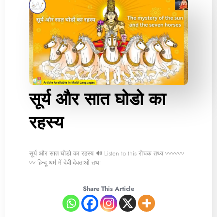
सूर्य और सात घोडो का
रहस्य
सूर्य और सात घोडो का रहस्य 🔊 Listen to this रोचक तथ्य 〰〰〰
〰 हिन्दू धर्म में देवी-देवताओं तथा
Share This Article