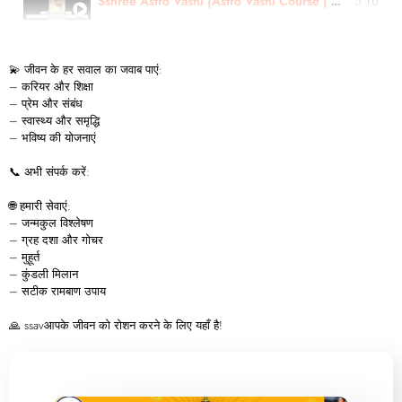
Sshree Astro Vastu |Astro Vastu Course | Martial, Business, Kid Health Case review|Er. Ulhas Chimaji
5:10
💫 जीवन के हर सवाल का जवाब पाएं:
– करियर और शिक्षा
– प्रेम और संबंध
– स्वास्थ्य और समृद्धि
– भविष्य की योजनाएं
📞 अभी संपर्क करें:
🌐 हमारी सेवाएं:
– जन्मकुल विश्लेषण
– ग्रह दशा और गोचर
– मुहूर्त
– कुंडली मिलान
– सटीक रामबाण उपाय
🙏 ssavआपके जीवन को रोशन करने के लिए यहाँ है!