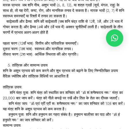
मारक प्रभाव: जब शनि नीच, अशुभ भावों (6, 8, 12), या शत्रु ग्रहों (सूर्य, मंगल, राहु) के
साथ हो, तो यह देरी, कष्ट, रोग, और मानसिक तनाव दे सकता है। मारक भावों (2, 7) में शनि
स्वास्थ्य समस्याएँ या रिश्तों में तनाव ला सकता है।
साढ़ेसाती और ढैय्या: शनि की साढ़ेसाती (जब शनि चंद्र राशि से 12वें, 1लें, और 2रे भाव में
गोचर करता है) और ढैय्या (4थे और 8वें भाव में) अक्सर चुनौतियाँ लाती हैं। साढ़ेसाती के तीन
चरणों में प्रभाव अलग-अलग होते हैं:
पहला चरण (12वाँ भाव): वित्तीय और पारिवारिक समस्याएँ।
दूसरा चरण (1ला भाव): स्वास्थ्य और मानसिक तनाव।
तीसरा चरण (2रा भाव): आर्थिक स्थिरता की ओर प्रगति।
तांत्रिक और सामान्य उपाय
शनि के अशुभ प्रभाव को कम करने और शुभ प्रभाव को बढ़ाने के लिए निम्नलिखित उपाय
वैदिक ज्योतिष और तांत्रिक विधियों पर आधारित हैं:
तांत्रिक उपाय:
शनि यंत्र पूजा: शनि यंत्र को स्थापित कर शनिवार को “ॐ शं शनैश्चराय नमः” मंत्र का
23,000 बार जाप करें। यंत्र को नीले कपड़े पर रखें और तिल के तेल का दीपक जलाएँ।
शनि मंत्र जाप: “ॐ प्रां प्रीं प्रौं सः शनैश्चराय नमः” का जाप शनिवार को 108 बार करें।
यह मंत्र शनि के अशुभ प्रभाव को कम करता है।
हनुमान पूजा: शनि और हनुमान का गहरा संबंध है। हनुमान चालीसा का पाठ और “ॐ हं
हनुमते नमः” का जाप शनिवार को करें।
सामान्य उपाय: