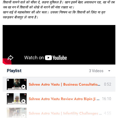
शिवाजी
सामने
वाले
को
चौंका
दे,
कहना
मुश्किल
है।
खान
इसमें
बेहद
असावधान
रहा,
वह
भी
तब
जब
वह
मन
में
शिवाजी
को
धोखे
से
मारने
की
मंशा
रखता
था।
खान
वाई
से
महाबलेश्वर
की
ओर
चला।
उसका
निश्चय
था
कि
शिवाजी
को
ज़िंदा
या
मृत
पकड़कर
बीजापुर
ले
जाना
है।
Playlist
3 Videos
Sshree Astro Vastu | Business Consultation - Review | Mr Mahendra Patel | In Gujarati
0:52
Sshree Astro Vastu Review Astro Bipin Ji Nakshatra Rahasyam In Hindi
16:10
Sshree Astro Vastu | Infertility Challenges |Reviewed By - Rajendra Guruji | In Hindi
4:55