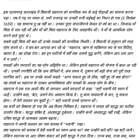
इस
प्रतापगढ़
कालखंड
में
शिवाजी
महाराज
को
मानसिक
रूप
से
कई
पीड़ाओं
का
सामना
करना
पड़ा।
जब
वे
गढ़
पर
व्यस्त
थे,
तभी
राजगढ़
पर
उनकी
रानी
सईबाई
का
निधन
हो
गया (5
सितंबर
1659)
।
यह
सामान्य
दुःख
नहीं
था।
उनका
पुत्र
संभाजीराजे
केवल
दो
वर्ष
का
था।
जिजाऊ
माँ
चिंता
में
जल
रही
थीं
और
माँ
की
चिंता
महाराज
के
लिए
असहनीय
थी।
वे
माँ
से
अत्यधिक
प्रेम
करने
वाले
पुत्र
थे।
सबसे
बड़ी
चिंता
की
बात
थी
उनके
मावळों
की
मानसिक
स्थिति।
वे
शिवाजी
से
हनुमान
की
तरह
प्रेम
करते
थे।
वे
बार-
बार
आग्रह
कर
रहे
थे: “
महाराज,
खान
से
व्यक्तिगत
रूप
से
मत
मिलिए,
खतरा
है।
वह
धोखा
देगा।
हम
इन
घाटियों
में
वर्षों
तक
उससे
युद्ध
करेंगे,
लेकिन
आप
उस
आग
में
न
उतरें।”
मावळों
और
सरदारों
का
यह
प्रेम
अद्वितीय
था।
लेकिन
इससे
महाराज
की
योजना
में
बाधा
आ
रही
थी।
उनकी
रणनीति
थी
कि
कम
सैनिकों
में,
कम
समय
में,
दुश्मन
की
बड़ी
सेना
को
पूरी
तरह
पराजित
करें।
इस
पर
उनके
साथी
कहते: “
अगर
सफल
हुए
तो
ठीक,
नहीं
हुए
तो
क्या
होगा?”
यह
संघर्ष
था
महाराज
के
प्रबल
आत्मविश्वास
और
मावळों
के
अथाह
प्रेम
के
बीच।
महाराज
ने
एक
रात
आधी
नींद
से
जागकर
अपने
सरदारों
से
कहा: “
श्री
भवानी
मेरे
स्वप्न
में
आईं।
उन्होंने
कहा, ‘
बेटा,
उसने
मेरा
अपमान
किया
है।
तू
काम
सावधानी
से
कर,
तू
सफल
होगा।
मैं
तेरी
तलवार
बन
चुकी
हूं।’”
श्री
भवानी
उनसे
प्रसन्न
थीं।
तब
सभी
को
विश्वास
हो
गया
कि
अब
विजय
निश्चित
है।
महाराज
ने
जनता
की
श्रद्धा
का
सटीक
उपयोग
किया।
श्रद्धा
शक्ति
है,
अंधश्रद्धा
दुर्बलता।
उन्होंने
कभी
अंधश्रद्धा
नहीं
रखी,
लेकिन
उचित
श्रद्धा
से
आत्मबल
अवश्य
बढ़ाया।
महाराज
ने
अपनी
तलवार
का
नाम
वास्तव
में “
भवानी”
रखा।
क्या
महाराज
को
वास्तव
में
देवी
भवानी
का
स्वप्न
आया
था?
क्या
उन्होंने
बातें
की?
यह
श्री
जानें।
लेकिन
स्वराज्य
पर
आए
भीषण
संकट
को
इसी
श्रद्धा
ने
टाल
दिया।
राज्य
बचा,
राजा
बचा,
ध्वज