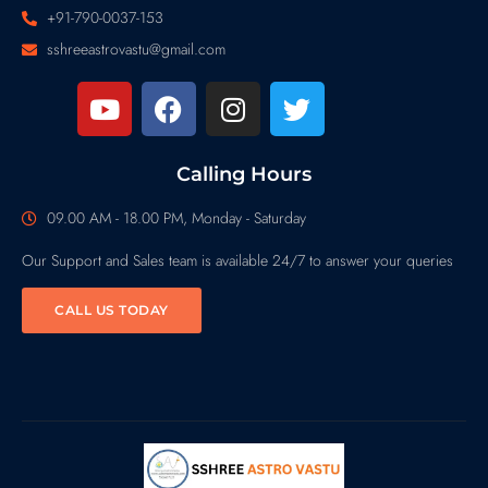
+91-790-0037-153
sshreeastrovastu@gmail.com
Calling Hours
09.00 AM - 18.00 PM, Monday - Saturday
Our Support and Sales team is available 24/7 to answer your queries
CALL US TODAY