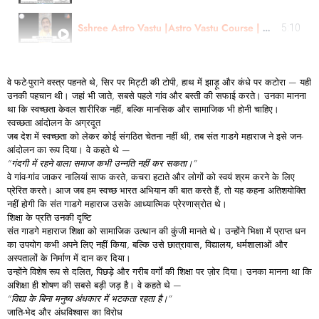
Sshree Astro Vastu |Astro Vastu Course | Martial, Business, Kid Health Case review|Er. Ulhas Chimaji
5:10
वे फटे-पुराने वस्त्र पहनते थे, सिर पर मिट्टी की टोपी, हाथ में झाड़ू और कंधे पर कटोरा — यही
उनकी पहचान थी। जहां भी जाते, सबसे पहले
गांव
और
बस्ती
की
सफाई
करते। उनका मानना
था कि स्वच्छता केवल शारीरिक नहीं, बल्कि मानसिक और सामाजिक भी होनी चाहिए।
स्वच्छता
आंदोलन
के
अग्रदूत
जब देश में स्वच्छता को लेकर कोई संगठित चेतना नहीं थी, तब संत गाडगे महाराज ने इसे जन-
आंदोलन का रूप दिया। वे कहते थे —
“
गंदगी
में
रहने
वाला
समाज
कभी
उन्नति
नहीं
कर
सकता।”
वे गांव-गांव जाकर नालियां साफ करते, कचरा हटाते और लोगों को स्वयं श्रम करने के लिए
प्रेरित करते। आज जब हम
स्वच्छ
भारत
अभियान
की बात करते हैं, तो यह कहना अतिशयोक्ति
नहीं होगी कि संत गाडगे महाराज उसके आध्यात्मिक प्रेरणास्रोत थे।
शिक्षा
के
प्रति
उनकी
दृष्टि
संत गाडगे महाराज शिक्षा को सामाजिक उत्थान की कुंजी मानते थे। उन्होंने भिक्षा में प्राप्त धन
का उपयोग कभी अपने लिए नहीं किया, बल्कि उसे
छात्रावास,
विद्यालय,
धर्मशालाओं
और
अस्पतालों
के निर्माण में दान कर दिया।
उन्होंने विशेष रूप से
दलित,
पिछड़े
और
गरीब
वर्गों
की
शिक्षा
पर ज़ोर दिया। उनका मानना था कि
अशिक्षा ही शोषण की सबसे बड़ी जड़ है। वे कहते थे —
“
विद्या
के
बिना
मनुष्य
अंधकार
में
भटकता
रहता
है।”
जाति-
भेद
और
अंधविश्वास
का
विरोध