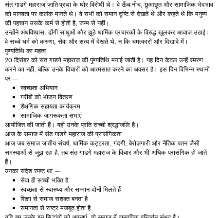
संत गाडगे महाराज जाति-प्रथा के घोर विरोधी थे। वे ऊँच-नीच, छुआछूत और सामाजिक भेदभाव
को मानवता पर कलंक मानते थे। वे सभी को समान दृष्टि से देखते थे और कहते थे कि
मनुष्य
की
पहचान
उसके
कर्म
से
होती
है,
जन्म
से
नहीं
।
उन्होंने अंधविश्वास, ढोंगी साधुओं और झूठे धार्मिक प्रचारकों के विरुद्ध खुलकर आवाज़ उठाई।
वे सच्चे धर्म को
करुणा,
सेवा
और
सत्य
में देखते थे, न कि चमत्कारों और दिखावे में।
पुण्यतिथि
का
महत्व
20
दिसंबर
को संत गाडगे महाराज की पुण्यतिथि मनाई जाती है। यह दिन केवल उन्हें स्मरण
करने का नहीं, बल्कि उनके विचारों को आत्मसात करने का अवसर है। इस दिन विभिन्न स्थानों
पर —
स्वच्छता अभियान
गरीबों को भोजन वितरण
शैक्षणिक सहायता कार्यक्रम
सामाजिक जागरूकता सभाएं
आयोजित की जाती हैं। यही उनके प्रति सच्ची श्रद्धांजलि है।
आज
के
समाज
में
संत
गाडगे
महाराज
की
प्रासंगिकता
आज जब समाज जातीय संघर्ष, धार्मिक कट्टरता, गंदगी, बेरोज़गारी और नैतिक पतन जैसी
समस्याओं से जूझ रहा है, तब संत गाडगे महाराज के विचार और भी अधिक प्रासंगिक हो जाते
हैं।
उनका संदेश स्पष्ट था —
सेवा ही सच्ची भक्ति है
स्वच्छता से स्वास्थ्य और सम्मान दोनों मिलते हैं
शिक्षा से समाज सशक्त बनता है
समानता से राष्ट्र मजबूत होता है
यदि हम उनके इन सिद्धांतों को अपनाएं, तो समाज में वास्तविक परिवर्तन संभव है।