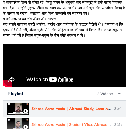
वे औपचारिक शिक्षा से वंचित रहे, किंतु जीवन के अनुभवों और लोकबुद्धि ने उन्हें महान विचारक
बना दिया। उन्होंने गृहस्थ जीवन का त्याग कर समाज सेवा का मार्ग चुना और आजीवन भिक्षावृत्ति
के माध्यम से गरीबों, असहायों और शिक्षा संस्थानों की सहायता की।
गाडगे
महाराज
का
संत
जीवन
और
आचरण
संत गाडगे महाराज बाहरी आडंबर, पाखंड और कर्मकांड के कट्टर विरोधी थे। वे मानते थे कि
ईश्वर मंदिरों में नहीं, बल्कि भूखे, रोगी और पीड़ित मानव की सेवा में मिलता है
। उनके अनुसार
सच्चा धर्म वही है जिसमें मनुष्य-मनुष्य के बीच कोई भेदभाव न हो।
Playlist
3 Videos
Sshree Astro Vastu | Abroad Study, Loan Approval- Review | Yash Mehta
0:34
Sshree Astro Vastu | Student Visa, Abroad Study - Review In Eng |Sahil Warge | #sshreeastrovastu
0:58