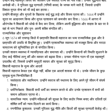
उन्होंने कई महत्वपूर्ण किलों को जीतकर एक स्वतंत्र राज्य की नींव रखी। उनकी युद्धनीति बेहद
अनोखी थी। वे गुरिल्ला युद्ध प्रणाली (गणिमी कावा) के जनक माने जाते हैं, जिससे उन्होंने
विशाल मुगल सेना को भी कई बार हराया।
उन्होंने बीजापुर और मुगलों के खिलाफ कई युद्ध लड़े और विजय प्राप्त की। 1664 में उन्होंने
सूरत पर आक्रमण किया और मुगल प्रशासन को कमजोर कर दिया। 1666 में आगरा में
औरंगजेब ने शिवाजी को धोखे से कैद कर लिया, लेकिन अपनी बुद्धिमत्ता और साहस के बल पर वे
वहां से भाग निकले और पुनः अपनी शक्ति संगठित की।
राज्याभिषेक
और
सुशासन
6 जून 1674 को रायगढ़ किले में छत्रपति शिवाजी महाराज का भव्य राज्याभिषेक हुआ और वे
छत्रपति की उपाधि से विभूषित हुए। उन्होंने प्रशासनिक व्यवस्था को मजबूत किया और मराठा
साम्राज्य को सुनियोजित ढंग से संगठित किया।
उनकी शासन व्यवस्था में न्यायप्रियता और समानता थी। उन्होंने किसानों की स्थिति सुधारने के
लिए कई नीतियां लागू कीं और व्यापार को बढ़ावा दिया। उनका नौसेना गठन भी एक महत्वपूर्ण
उपलब्धि थी, जिससे उन्होंने समुद्री व्यापार और सुरक्षा को सुदृढ़ किया।
शिवाजी
महाराज
के
मूल्य
और
आदर्श
शिवाजी महाराज केवल एक योद्धा नहीं, बल्कि एक आदर्श शासक भी थे। उनके जीवन के कुछ
प्रमुख मूल्य निम्नलिखित हैं:
स्वतंत्रता
और
स्वाभिमान
: उन्होंने स्वराज की स्थापना के लिए अपने पूरे जीवन में संघर्ष
किया।
धर्मनिरपेक्षता
: शिवाजी सभी धर्मों का सम्मान करते थे और उनके प्रशासन में सभी को
समान अधिकार प्राप्त थे।
सामाजिक
न्याय
: उन्होंने महिलाओं की सुरक्षा के लिए कठोर नियम बनाए और दलितों एवं
शोषित वर्गों को न्याय दिलाने का कार्य किया।
रणनीतिक
कुशलता
: उनकी गुरिल्ला युद्ध नीति और किलों की सुरक्षा प्रणाली बेजोड़ थी।