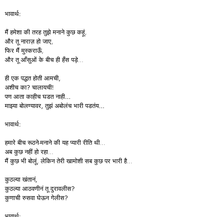
भावार्थ:
मैं हमेशा की तरह तुझे मनाने कुछ कहूं,
और तू नाराज़ हो जाए,
फिर मैं मुस्कराऊँ,
और तू आँसुओं के बीच ही हँस पड़े…
ही
एक
पद्धत
होती
आमची,
अशीच
का?
चालायची!
पण
आता
काहीच
घडत
नाही…
माझ्या
बोलण्यावर,
तुझं
अबोलंच
भारी
पडतंय…
भावार्थ:
हमारे बीच रूठने-मनाने की यह प्यारी रीति थी…
अब कुछ नहीं हो रहा…
मैं कुछ भी बोलूं, लेकिन तेरी खामोशी सब कुछ पर भारी है…
कुठल्या
खंतानं,
कुठल्या
आठवणीनं
तू
दुरावलीस?
कुणाची
रुसवा
घेऊन
गेलीस?
भावार्थ: