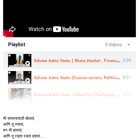
Playlist
3 Videos
Sshree Astro Vastu | Share Market , Financial astrology |Astro - Pragnesh Singh Ji SSAV Review
3:09
Sshree Astro Vastu |Course review, Politician Consultation| Reviewed By Astro-Suvarna Ji In Hindi
8:01
Sshree Astro Vastu | Infertility Challenges |Reviewed By - Rajendra Guruji | In Hindi
4:55
मी
सांत्वनासाठी
बोलावं,
आणि
तू
रुसावं,
मग
मी
हासावं,
आणि
तू
रडता
रडता
हसावं…