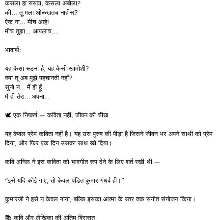
कसला
हा
रुसवा,
कसला
अबोला?
की…
तू
मला
ओळखतच
नाहीस?
ऐक
ना…
मीच
आहे!
मीच
तुझा…
आपलाच…
भावार्थ:
यह कैसा रूठना है, यह कैसी खामोशी?
क्या तू अब मुझे पहचानती नहीं?
सुनो न… मैं ही हूँ…
मैं ही तेरा… अपना…
🕊️
एक
निष्कर्ष —
कविता
नहीं,
जीवन
की
चीख
यह केवल प्रेम कविता नहीं है। यह उस पुरुष की पीड़ा है जिसने जीवन भर अपने साथी को प्रेम
दिया, और फिर एक दिन उसका साथ खो दिया।
कवि अनिल ने इस कविता को भावगीत रूप देने के लिए शर्त रखी थी —
“
इसे
यदि
कोई
गाए,
तो
केवल
पंडित
कुमार
गंधर्व
ही।”
कुमारजी ने इसे न केवल गाया, बल्कि इसका आत्मा के स्तर तक संगीत संयोजन किया।
📚
कवि
और
लेखिका
की
अंतिम
विरासत