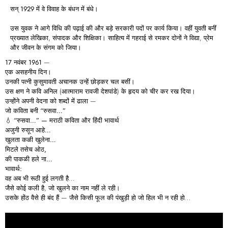
सन् 1929
में
वे
विवाह
के
बंधन
में
बंधे।
उस युवक ने आगे विधि की पढ़ाई की और बड़े सरकारी पदों पर कार्य किया। वहीं युवती बनीं
प्रख्यात लेखिका, संपादक और शिक्षिका। साहित्य में गहराई से रमकर दोनों ने विद्या, प्रेम
और जीवन के संगम को जिया।
17
नवंबर 1961
—
एक असहनीय दिन।
उनकी पत्नी कुसुमावती अचानक उन्हें छोड़कर चल बसीं।
उस क्षण ने कवि अनिल (आत्माराम रावजी देशपांडे) के हृदय को चीर कर रख दिया।
उन्होंने अपनी वेदना को शब्दों में ढाला —
जो कविता बनी
“
रुसवा…”
💧 “
रुसवा…” —
मराठी
कविता
और
हिंदी
भावार्थ
अजुनी
रुसून
आहे…
खुलता
कळी
खुलेना…
मिटले
तसेच
ओठ,
की
पाकळी
हले
ना…
भावार्थ:
वह अब भी रूठी हुई लगती है…
जैसे कोई कली है, जो खुलने का नाम नहीं ले रही।
उसके होंठ वैसे ही बंद हैं — जैसे किसी फूल की पंखुड़ी हो जो हिल भी न रही हो…