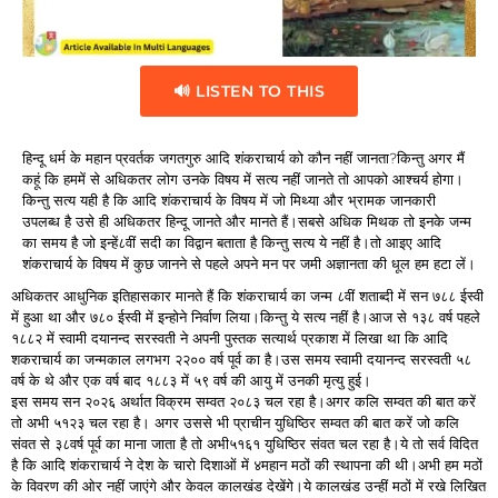
🔊 LISTEN TO THIS
हिन्दू धर्म के महान प्रवर्तक जगतगुरु आदि शंकराचार्य को कौन नहीं जानता?किन्तु अगर मैं
कहूं कि हममें से अधिकतर लोग उनके विषय में सत्य नहीं जानते तो आपको आश्चर्य होगा।
किन्तु सत्य यही है कि आदि शंकराचार्य के विषय में जो मिथ्या और भ्रामक जानकारी
उपलब्ध है उसे ही अधिकतर हिन्दू जानते और मानते हैं।सबसे अधिक मिथक तो इनके जन्म
का समय है जो इन्हें८वीं सदी का विद्वान बताता है किन्तु सत्य ये नहीं है।तो आइए आदि
शंकराचार्य के विषय में कुछ जानने से पहले अपने मन पर जमी अज्ञानता की धूल हम हटा लें।
अधिकतर आधुनिक इतिहासकार मानते हैं कि शंकराचार्य का जन्म ८वीं शताब्दी में सन ७८८ ईस्वी
में हुआ था और ७८० ईस्वी में इन्होने निर्वाण लिया।किन्तु ये सत्य नहीं है।आज से १३८ वर्ष पहले
१८८२ में स्वामी दयानन्द सरस्वती ने अपनी पुस्तक सत्यार्थ प्रकाश में लिखा था कि आदि
शकराचार्य का जन्मकाल लगभग २२०० वर्ष पूर्व का है।उस समय स्वामी दयानन्द सरस्वती ५८
वर्ष के थे और एक वर्ष बाद १८८३ में ५९ वर्ष की आयु में उनकी मृत्यु हुई।
इस समय सन २०२६ अर्थात विक्रम सम्वत २०८३ चल रहा है।अगर कलि सम्वत की बात करें
तो अभी ५१२३ चल रहा है। अगर उससे भी प्राचीन युधिष्ठिर सम्वत की बात करें जो कलि
संवत से ३८वर्ष पूर्व का माना जाता है तो अभी५१६१ युधिष्ठिर संवत चल रहा है।ये तो सर्व विदित
है कि आदि शंकराचार्य ने देश के चारो दिशाओं में ४महान मठों की स्थापना की थी।अभी हम मठों
के विवरण की ओर नहीं जाएंगे और केवल कालखंड देखेंगे।ये कालखंड उन्हीं मठों में रखे लिखित