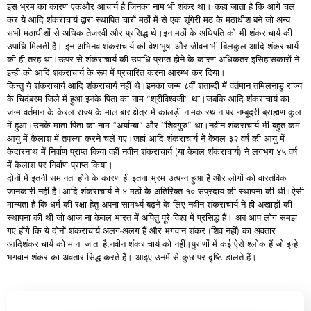
इस भ्रम का कारण एकऔर आचार्य है जिनका नाम भी शंकर था। कहा जाता है कि आगे चल
कर ये आदि शंकराचार्य द्वारा स्थापित चारों मठों में से एक शृंगेरी मठ के मठाधीश बने जो अन्य
सभी मठाधीशों से अधिक तेजस्वी और प्रसिद्ध थे।इन मठों के अधिपति को भी शंकराचार्य की
उपाधि मिलती है। इन अभिनव शंकराचार्य की वेश-भूषा और जीवन भी बिलकुल आदि शंकराचार्य
की ही तरह था।ऊपर से शंकराचार्य की उपाधि प्राप्त होने के कारण अधिकतर इसिहासकारों ने
इन्ही को आदि शंकराचार्य के रूप में प्रचारित करना आरम्भ कर दिया।
किन्तु ये शंकराचार्य आदि शंकराचार्य नहीं थे।इनका जन्म ८वीं शताब्दी में वर्तमान तमिलनाडु राज्य
के चिदंबरम जिले में हुआ इनके पिता का नाम “श्रीविश्वजी” था।जबकि आदि शंकराचार्य का
जन्म वर्तमान के केरल राज्य के मालाबार क्षेत्र में कालड़ी नामक स्थान पर नम्बूद्री ब्राह्मण कुल
में हुआ।उनके माता पिता का नाम “अर्याम्बा” और “शिवगुरु” था।नवीन शंकराचार्य भी बहुत कम
आयु में कैलाश में तपस्या करने चले गए।जहां आदि शंकराचार्य नेे केेवल ३२ वर्ष की आयु में
केदारनाथ में निर्वाण प्राप्त किया वहीं नवीन शंकराचार्य (या केवल शंकराचार्य) ने लगभग ४५ वर्ष
में कैलाश पर निर्वाण प्राप्त किया।
दोनों में इतनी समानता होने के कारण ही इतना भ्रम उत्पन्न हुआ है और लोगों को वास्तविक
जानकारी नहीं है।आदि शंकराचार्य ने ४ मठों के अतिरिक्त १० संप्रदाय की स्थापना की थी।ऐसी
मान्यता है कि धर्म की रक्षा हेतु अपना सामर्थ्य बढ़ने के लिए नवीन शंकराचार्य ने ही अखाड़ों की
स्थापना की थी जो आज ना केवल भारत में अपितु पूरे विश्व में प्रसिद्ध हैं। अब आप लोग समझ
गए होंगे कि ये दोनों शंकराचार्य अलग-अलग हैं और भगवान शंकर (शिव नहीं) का अवतार
आदिशंकराचार्य को माना जाता है,नवीन शंकराचार्य को नहीं।पुराणों में कई ऐसे श्लोक हैं जो इन्हे
भगवान शंकर का अवतार सिद्ध करते हैं। आइए उनमें से कुछ पर दृष्टि डालते हैं।