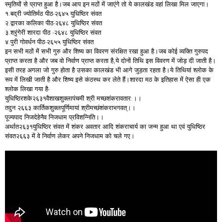
स्मृतियों से प्राप्त हुआ है।जब आप इन मठों में जाएंगे तो ये कालखंड वहां लिखा मिल जाएगा।
१.बद्री ज्योतिर्मठ पीठ-२६४५ युधिष्ठिर संवत
२.द्वारका कलिका पीठ-२६४८ युधिष्ठिर संवत
३.श्रृंगेरी शारदा पीठ -२६४८ युधिष्ठिर संवत
४.पुरी गोवर्धन पीठ-२६५५ युधिष्ठिर संवत
इन सभी मठों में सभी गुरु और शिष्य का विवरण संरक्षित रखा हुआ है।जब कोई व्यक्ति गुरुपद
प्राप्त करता है और जब वो निर्वाण प्राप्त करता है,ये दोनों तिथि इस विवरण में जोड़ दी जाती है।
इसी तरह अगला जो गुरु होता है उसका कालखंड भी आगे जुड़ता रहता है।ये तिथियां श्लोक के
रूप में लिखी जाती है और शिष्य इसे कंठस्थ कर लेते हैं।शारदा मठ के इतिहास में ऐसा ही एक
श्लोक लिखा गया है-
युधिष्ठिरशके२६३१वैशाखशुक्लापंचमी श्री मच्छशंकरावतार:।।
तदुन २६६३ कार्तिकशुक्लपूर्णिमायां श्रीमच्छंशंकराभगवत्।।
पूज्यपाद निजदेहेनैव निजधाम प्रविशन्निति।।
अर्थात२६३१युधिष्ठिर संवत में शंकर अवतार आदि शंकराचार्य का जन्म हुआ था एवं युधिष्ठिर
संवत२६६३ में वे निर्वाण लेकर अपने निजधाम को चले गए।