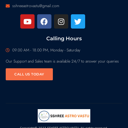
sshreeastrovastu@gmail.com
Calling Hours
09.00 AM - 18.00 PM, Monday - Saturday
Our Support and Sales team is available 24/7 to answer your queries
CALL US TODAY