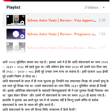
Playlist
3 Videos
Sshree Astro Vastu | Review - Visa Approved | Nitya Joshi | In Gujarati
2:39
Sshree Astro Vastu | Review - Pregnancy and Childbirth | In Hindi
1:56
Sshree Astro Vastu | Courses Review - Panchang, Numerology, AM | By - Astro Kirti Surve | In Marathi
4:42
अभी ५१५९ युधिष्ठिर सम्वत चल रहा है। इसका अर्थ ये है कि आदि शंकराचार्य का जन्म ५१५९
– २६३१ = २५२८ वर्ष पहले हुआ था।यदि वर्तमान ईसा काल २०२० को उसमे घटा दिया जाए
तो २५२८ – २०२० = ५०८ ईस्वी पूर्व उनका जन्म माना जा सकता है। इसी प्रकार ४७४ ईस्वी
पूर्व उन्होंने निर्वाण ले लिया था।
आदि शंकराचार्य के काल में ही राजा सुधन्वा हुए जिन्होंने एक ताम्रपत्र लिखा जो उनकी मृत्यु के
एक मास पूर्व लिखा गया था।उसमे शंकराचार्य का जन्म तिथि २६३१ युधिष्ठिर सम्वत ही लिखी
थी।इसके अतिरिक्त शंकराचार्य के सहपाठी चित्तसुखाचार्य जी ने एक पुस्तक लिखी जिसका नाम
था “वृहत शंकर विजय” और उसमें भी शंकराचार्य के जन्म का समय २६३१ ही बताया गया है।
हालांकि ये पुस्तक अब अपने मूल रूप में तो उपलब्ध नहीं है किन्तु उसमें वर्णित दो श्लोक
शंकराचार्य के जन्म के समय की पुष्टि करते हैं।
आदि शंकराचार्य के जन्म की मिथ्या तिथि जनमानस में कैसे फैली?