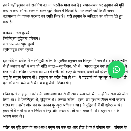
हमारे यहाँ हनुमान को सर्वांगीण बल का प्रतीक माना गया है। स्थान-स्थान पर हनुमान की मूर्ति
कहीं न कहीं बगीचे, शहर से बाहर खुले मैदान में मिलती है। यह हमारे यहाँ किसी समय
बलोपासना के व्यापक प्रसार का स्मृति चिन्ह है। श्री हनुमान के व्यक्तित्व का परिचय देते हुए
कहा है।
मनोजवं मारुत तुल्यवेगं
जितेन्द्रियं बुद्धिमना वरिष्ठम।
वातात्मजं वानरयूथ मुख्यं
श्रीरामदूतं शरणं प्रपद्ये॥
इस छोटे से श्लोक में सर्वतोमुखी शक्ति के प्रतीक हनुमान का चित्रण मिलता है। वे केवल शरीर
से ही बलवान नहीं थे मन की भाँति चंचल—स्फूर्तिवान, भी थे। ‘मारुत तुल्य वेग‘ हवा के सदृश्य वे
वेगवान थे। शक्ति उपासना का आदर्श शरीर को वज्र के समान, बनाने की प्रेरणा देता है तो उसे
वायु के सदृश्य वेगवान भी। हनुमान का शरीर ऐसा ही था। वे चट्टानों को चूर-चूर कर देते थे तो
दस कोस भी चले जाते थे। वे वायु जैसे गतिवान थे।
शक्ति प्रतीक हनुमान शरीर के साथ-साथ मन से भी अपार बलशाली थे। उन्होंने वासना को जीत
लिया था। वे जितेन्द्रिय थे, बुद्धिमान थे। उनका शक्ति , व्रत, तप प्रधान जीवन सभी प्रकार
श्रेष्ठ था। शरीर और मन पर उनका पूरा-पूरा अधिकार था। वे बुद्धिमानों में भी श्रेष्ठतम थे।
हृदय से वे सभी प्रकार निर्मल पवित्र और सरल थे, तो परम भक्त भी थे। हनुमान राम के
अनन्य भक्त थे।
शरीर मन बुद्धि हृदय के साथ-साथ मनुष्य का एक बल और होता है वह है संगठन बल। संगठन के