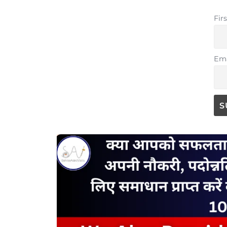
Fir
Ema