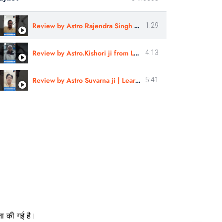
Review by Astro Rajendra Singh ji | Learn Astrology
1:29
Review by Astro.Kishori ji from London | Learn Astrology
4:13
Review by Astro Suvarna ji | Learn Astrology
5:41
ना की गई है।