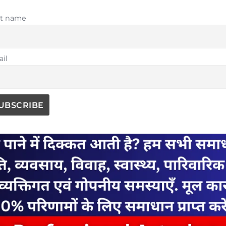
st name
il