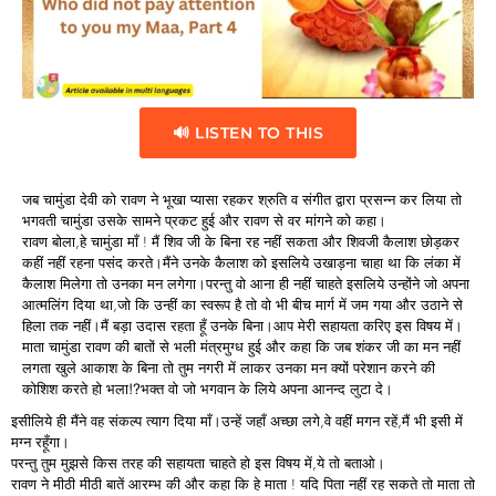
🔊 LISTEN TO THIS
जब चामुंडा देवी को रावण ने भूखा प्यासा रहकर श्रुति व संगीत द्वारा प्रसन्न कर लिया तो
भगवती चामुंडा उसके सामने प्रकट हुई और रावण से वर मांगने को कहा।
रावण बोला,हे चामुंडा माँ ! मैं शिव जी के बिना रह नहीं सकता और शिवजी कैलाश छोड़कर
कहीं नहीं रहना पसंद करते।मैंने उनके कैलाश को इसलिये उखाड़ना चाहा था कि लंका में
कैलाश मिलेगा तो उनका मन लगेगा।परन्तु वो आना ही नहीं चाहते इसलिये उन्होंने जो अपना
आत्मलिंग दिया था,जो कि उन्हीं का स्वरूप है तो वो भी बीच मार्ग में जम गया और उठाने से
हिला तक नहीं।मैं बड़ा उदास रहता हूँ उनके बिना।आप मेरी सहायता करिए इस विषय में।
माता चामुंडा रावण की बातों से भली मंत्रमुग्ध हुई और कहा कि जब शंकर जी का मन नहीं
लगता खुले आकाश के बिना तो तुम नगरी में लाकर उनका मन क्यों परेशान करने की
कोशिश करते हो भला⁉भक्त वो जो भगवान के लिये अपना आनन्द लुटा दे।
इसीलिये ही मैंने वह संकल्प त्याग दिया माँ।उन्हें जहाँ अच्छा लगे,वे वहीं मगन रहें,मैं भी इसी में
मग्न रहूँगा।
परन्तु तुम मुझसे किस तरह की सहायता चाहते हो इस विषय में,ये तो बताओ।
रावण ने मीठी मीठी बातें आरम्भ की और कहा कि हे माता ! यदि पिता नहीं रह सकते तो माता तो