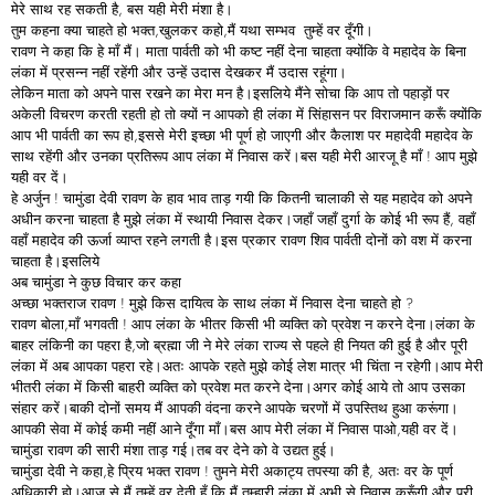
मेरे साथ रह सकती है, बस यही मेरी मंशा है।
तुम कहना क्या चाहते हो भक्त,खुलकर कहो,मैं यथा सम्भव तुम्हें वर दूँगी।
रावण ने कहा कि हे माँ मैं। माता पार्वती को भी कष्ट नहीं देना चाहता क्योंकि वे महादेव के बिना
लंका में प्रसन्न नहीं रहेंगी और उन्हें उदास देखकर मैं उदास रहूंगा।
लेकिन माता को अपने पास रखने का मेरा मन है।इसलिये मैंने सोचा कि आप तो पहाड़ों पर
अकेली विचरण करती रहती हो तो क्यों न आपको ही लंका में सिंहासन पर विराजमान करूँ क्योंकि
आप भी पार्वती का रूप हो,इससे मेरी इच्छा भी पूर्ण हो जाएगी और कैलाश पर महादेवी महादेव के
साथ रहेंगी और उनका प्रतिरूप आप लंका में निवास करें।बस यही मेरी आरजू है माँ ! आप मुझे
यही वर दें।
हे अर्जुन ! चामुंडा देवी रावण के हाव भाव ताड़ गयी कि कितनी चालाकी से यह महादेव को अपने
अधीन करना चाहता है मुझे लंका में स्थायी निवास देकर।जहाँ जहाँ दुर्गा के कोई भी रूप हैं, वहाँ
वहाँ महादेव की ऊर्जा व्याप्त रहने लगती है।इस प्रकार रावण शिव पार्वती दोनों को वश में करना
चाहता है।इसलिये
अब चामुंडा ने कुछ विचार कर कहा
अच्छा भक्तराज रावण ! मुझे किस दायित्व के साथ लंका में निवास देना चाहते हो ?
रावण बोला,माँ भगवती ! आप लंका के भीतर किसी भी व्यक्ति को प्रवेश न करने देना।लंका के
बाहर लंकिनी का पहरा है,जो ब्रह्मा जी ने मेरे लंका राज्य से पहले ही नियत की हुई है और पूरी
लंका में अब आपका पहरा रहे।अतः आपके रहते मुझे कोई लेश मात्र भी चिंता न रहेगी।आप मेरी
भीतरी लंका में किसी बाहरी व्यक्ति को प्रवेश मत करने देना।अगर कोई आये तो आप उसका
संहार करें।बाकी दोनों समय मैं आपकी वंदना करने आपके चरणों में उपस्तिथ हुआ करूंगा।
आपकी सेवा में कोई कमी नहीं आने दूँगा माँ।बस आप मेरी लंका में निवास पाओ,यही वर दें।
चामुंडा रावण की सारी मंशा ताड़ गई।तब वर देने को वे उद्यत हुई।
चामुंडा देवी ने कहा,हे प्रिय भक्त रावण ! तुमने मेरी अकाट्य तपस्या की है, अतः वर के पूर्ण
अधिकारी हो।आज से मैं तुम्हें वर देती हूँ कि मैं तुम्हारी लंका में अभी से निवास करूँगी और पूरी