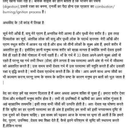
लिए खाना पका रही है। बेसिक साइंस का ज्ञान बताता है कि भोजन का पचना
(digestion),उससे रक्त का बनना, एनर्जी का पैदा होना एक प्रकार का combustion/
burning/ignition process है।
अथर्ववेद के 5वें कांड में लिखा है:
सूर्य मेरी आँखें हैं, वायु मेरे प्राण हैं,अन्तरिक्ष मेरी आत्मा है और पृथ्वी मेरा शरीर है। इस तरह
दिव्यलोक का सूर्य, अंतरिक्ष लोक की वायु और पृथ्वी लोक के पदार्थ क्रमशः मेरी आँखें और
प्राण स्थूल शरीर में आकर रह रहे है और हाथ जो तीनों लोकों के सूक्ष्म अंश हैं, हमारे शरीर में
अवतरित हुए हैं। इसीलिए ज्ञानी मनुष्य मानव शरीर को ब्रह्म मानता है क्योंकि सभी देवता इसमें
वैसे ही रहते हैं जैसे गोशाला में गायें रहती हैं। माँ के गर्भ में 33 देवता अपने-अपने सूक्ष्म अंशों से
रहते हैं परन्तु यह गर्भ तभी स्थिर (ठोस) होने लगता है जब परमात्मा अपने अंश से गर्भ में जीवात्मा
को अवतरित करते हैं | उस समय सभी देवता गर्भ में उस परमात्मा की स्तुति करते हैं और उसकी
रक्षा व् वृद्धि करते है | सभी देवता प्रार्थना करते हैं कि- हे जीव ! आप अपने साथ अन्य जीवों का
भी कल्याण करना,परन्तु जन्म के समय के कठिन कष्ट के कारण मनुष्य इन बातों को भूल जाता है
|
वेद का मंत्र हमें यह स्मरण दिलाता है मैं अमर अथवा अदम्य शक्ति से युक्त हूँ। हमारा शरीर ऐसा
दिव्य और मनोहारी मनुष्य शरीर होता है। तभी तो उपनिषदों में ऋषियों का अमर संदेश गूंजता है:
अहं ब्रह्मास्मि तत्वमसि | इसी तरह सभी जीवों की उत्पत्ति होती है। अतः देवता यह घोषणा करते
हैं कि सृष्टि का हर प्राणी परमात्मा का ही अंश है इसलिए हम सभी को इसी भगवानमय दृष्टि से
एक दूसरे को देखना चाहिए। इस वाक्य को पढ़कर आज के मानव पर घृणा तो आती है कि हमारे
वेद, पुराण, उपनिषद ,देवता क्या शिक्षा देते हैं, कैसे इतने परिश्रम से सृष्टि की स्थापना करते
हैं,लेकिन मानव