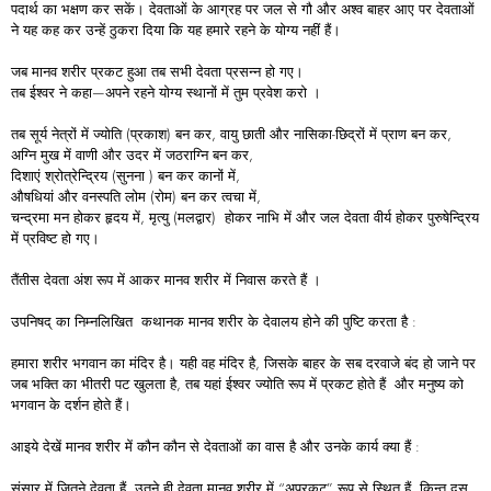
पदार्थ का भक्षण कर सकें। देवताओं के आग्रह पर जल से गौ और अश्व बाहर आए पर देवताओं
ने यह कह कर उन्हें ठुकरा दिया कि यह हमारे रहने के योग्य नहीं हैं।
जब मानव शरीर प्रकट हुआ तब सभी देवता प्रसन्न हो गए।
तब ईश्वर ने कहा—अपने रहने योग्य स्थानों में तुम प्रवेश करो ।
तब सूर्य नेत्रों में ज्योति (प्रकाश) बन कर, वायु छाती और नासिका-छिद्रों में प्राण बन कर,
अग्नि मुख में वाणी और उदर में जठराग्नि बन कर,
दिशाएं श्रोत्रेन्द्रिय (सुनना ) बन कर कानों में,
औषधियां और वनस्पति लोम (रोम) बन कर त्वचा में,
चन्द्रमा मन होकर हृदय में, मृत्यु (मलद्वार) होकर नाभि में और जल देवता वीर्य होकर पुरुषेन्द्रिय
में प्रविष्ट हो गए।
तैंतीस देवता अंश रूप में आकर मानव शरीर में निवास करते हैं ।
उपनिषद् का निम्नलिखित कथानक मानव शरीर के देवालय होने की पुष्टि करता है :
हमारा शरीर भगवान का मंदिर है। यही वह मंदिर है, जिसके बाहर के सब दरवाजे बंद हो जाने पर
जब भक्ति का भीतरी पट खुलता है, तब यहां ईश्वर ज्योति रूप में प्रकट होते हैं और मनुष्य को
भगवान के दर्शन होते हैं।
आइये देखें मानव शरीर में कौन कौन से देवताओं का वास है और उनके कार्य क्या हैं :
संसार में जितने देवता हैं, उतने ही देवता मानव शरीर में “अप्रकट” रूप से स्थित हैं, किन्तु दस