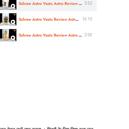
Sshree Astro Vastu Astro Review | Astro - Jitendra Vijay Singh Ji In Hindi
3:52
Sshree Astro Vastu Review Astro Bipin Ji Nakshatra Rahasyam In Hindi
16:10
Sshree Astro Vastu Review Astro Preksha Pragnesh Ji In Marathi
2:00