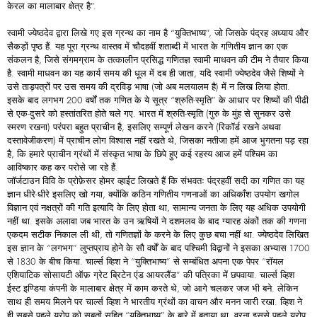
केरल का मालाबार क्षेत्र है”.
स्वामी ज्येष्ठदेव द्वारा लिखे गए इस ग्रन्थ का नाम है “युक्तिभाष्य”, जो जिसके पंद्रह अध्याय और
सैकड़ों पृष्ठ हैं. यह पूरा ग्रन्थ वास्तव में चौदहवीं शताब्दी में भारत के गणितीय ज्ञान का एक
संकलन है, जिसे संगमग्राम के तत्कालीन प्रसिद्ध गणितज्ञ स्वामी माधवन की टीम ने तैयार किया
है. स्वामी माधवन का यह कार्य समय की धूल में दब ही जाता, यदि स्वामी ज्येष्ठदेव जैसे शिष्यों ने
उसे ताड़पत्रों पर उस समय की द्रविड़ भाषा (जो अब मलयालम है) में न लिख लिया होता.
इसके बाद लगभग 200 वर्षों तक गणित के ये सूत्र “श्रुति-स्मृति” के आधार पर शिष्यों की पीढी
से एक-दुसरे को हस्तांतरित होते चले गए. भारत में श्रुति-स्मृति (गुरु के मुंह से सुनकर उसे
स्मरण रखना) परंपरा बहुत प्राचीन है, इसलिए सम्पूर्ण लेखन करने (रिकॉर्ड रखने अथवा
दस्तावेजीकरण) में प्राचीन लोग विश्वास नहीं रखते थे, जिसका नतीजा हमें आज भुगतना पड़ रहा
है, कि हमारे प्राचीन ग्रंथों में संस्कृत भाषा के छिपे हुए कई रहस्य आज हमें पश्चिम का
आविष्कार कह कर परोसे जा रहे हैं.
जॉर्जटाउन विवि के प्रोफ़ेसर होमर व्हाईट लिखते हैं कि संभवतः पंद्रहवीं सदी का गणित का यह
ज्ञान धीरे-धीरे इसलिए खो गया, क्योंकि कठिन गणितीय गणनाओं का अधिकाँश उपयोग खगोल
विज्ञान एवं नक्षत्रों की गति इत्यादि के लिए होता था, सामान्य जनता के लिए यह अधिक उपयोगी
नहीं था. इसके अलावा जब भारत के उन ऋषियों ने दशमलव के बाद ग्यारह अंकों तक की गणना
एकदम सटीक निकाल ली थी, तो गणितज्ञों के करने के लिए कुछ बचा नहीं था. ज्येष्ठदेव लिखित
इस ज्ञान के “लगभग” लुप्तप्राय होने के सौ वर्षों के बाद पश्चिमी विद्वानों ने इसका अभ्यास 1700
से 1830 के बीच किया. चार्ल्स व्हिश ने “युक्तिभाष्य” से सम्बंधित अपना एक पेपर “रॉयल
एशियाटिक सोसायटी ऑफ़ ग्रेट ब्रिटेन एंड आयरलैंड” की पत्रिका में छपवाया. चार्ल्स व्हिश
ईस्ट इण्डिया कंपनी के मालाबार क्षेत्र में काम करते थे, जो आगे चलकर जज भी बने. लेकिन
साथ ही समय मिलने पर चार्ल्स व्हिश ने भारतीय ग्रंथों का वाचन और मनन जारी रखा. व्हिश ने
ही सबसे पहले यूरोप को सबूतों सहित “युक्तिभाष्य” के बारे में बताया था. वरना इससे पहले यूरोप