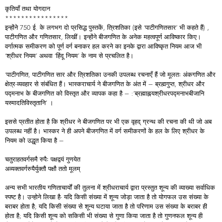
कृतियाँ तथा योगदान
****************
इन्होंने 750 ई. के लगभग दो प्रसिद्ध पुस्तकें, त्रिशतिका (इसे ‘पाटीगणितसार’ भी कहते हैं) ,
पाटीगणित और गणितसार, लिखीं। इन्होंने बीजगणित के अनेक महत्वपूर्ण आविष्कार किए।
वर्गात्मक समीकरण को पूर्ण वर्ग बनाकर हल करने का इनके द्वारा आविष्कृत नियम आज भी
‘श्रीधर नियम’ अथवा ‘हिंदू नियम’ के नाम से प्रचलित है।
‘पाटीगणित, पाटीगणित सार और त्रिशतिका उनकी उपलब्ध रचनाएँ हैं जो मूलतः अंकगणित और
क्षेत्र-व्यवहार से संबंधित हैं। भास्कराचार्य ने बीजगणित के अंत में – ब्रह्मगुप्त, श्रीधर और
पद्मनाभ के बीजगणित को विस्तृत और व्यापक कहा है – :’ब्रह्माह्नयश्रीधरपद्मनाभबीजानि
यस्मादतिविस्तृतानि’ ।
इससे प्रतीत होता है कि श्रीधर ने बीजगणित पर भी एक वृहद् ग्रन्थ की रचना की थी जो अब
उपलब्ध नहीं है। भास्कर ने ही अपने बीजगणित में वर्ग समीकरणों के हल के लिए श्रीधर के
नियम को उद्धृत किया है –
चतुराहतवर्गसमै रुपैः पक्षद्वयं गुणयेत
अव्यक्तवर्गरुयैर्युक्तौ पक्षौ ततो मूलम्‌
अन्य सभी भारतीय गणिताचार्यों की तुलना में श्रीधराचार्य द्वारा प्रस्तुत शून्य की व्याख्या सर्वाधिक
स्पष्ट है। उन्होने लिखा है- यदि किसी संख्या में शून्य जोड़ा जाता है तो योगफल उस संख्या के
बराबर होता है; यदि किसी संख्या से शून्य घटाया जाता है तो परिणाम उस संख्या के बराबर ही
होता है; यदि किसी शून्य को सकिसी भी संख्या से गुणा किया जाता है तो गुणनफल शून्य ही