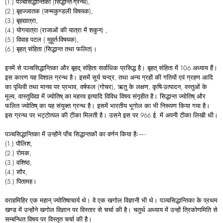
(1.) पञ्चसिद्धान्तिका (सिद्धान्त-ग्रन्थ),
(2.) बृहज्जातक (जन्मकुण्डली विषयक),
(3.) बृहद्यात्रा,
(4.) योगयात्रा (राजाओं की यात्रा में शकुन) ,
(5.) विवाह पटल ( मुहूर्त-विषयक),
(6.) बृहत् संहिता (सिद्धान्त तथा फलित)।
इनमें से पञ्चसिद्धान्तिका और बृहद् संहिता सर्वाधिक प्रसिद्ध है। बृहत् संहिता में 106 अध्याय हैं।
इस कारण यह विशाल ग्रन्थ है। इसमें सूर्य चन्द्र, तथा अन्य ग्रहों की गतियों एवं ग्रहण आदि
का पृथिवी तथा मानव पर प्रभाव, वर्षफल (गोचर), ऋतु के लक्षण, कृषि-उत्पादन, वस्तुओं के
मूल्य, वास्तुविद्या में ज्योतिष् का महत्त्व इत्यादि विविध विषय संगृहीत है। सिद्धान्त ज्योतिष् और
फलित ज्योतिष् का यह संयुक्त ग्रन्थ है। इसमें भारतीय भूगोल का भी निरूपण किया गया है।
इस ग्रन्थ पर भट्टोत्पल की टीका मिलती है। उसने इस पर 966 ई. में अपनी टीका लिखी थी।
पञ्चसिद्धान्तिका में उन्होंने पाँच सिद्धान्तकों का वर्णन किया हैः—-
(1.) पौलिश,
(2.) रोमक,
(3.) वशिष्ठ,
(4.) सौर,
(5.) पितामह।
वराहमिहिर एक महान् ज्योतिषाचार्य थे। वे एक खगोल विज्ञानी भी थे। पञ्चसिद्धान्तिका के प्रथम
खण्ड में उन्होंने खगोल विज्ञान पर विस्तार से चर्चा की है। चतुर्थ अध्याय में उन्हों त्रिकोणमिति से
सम्बन्धित विषय पर विस्तृत चर्चा की है।