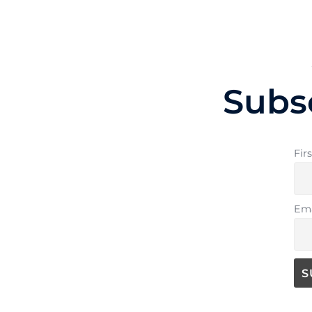
Subs
Fir
Ema