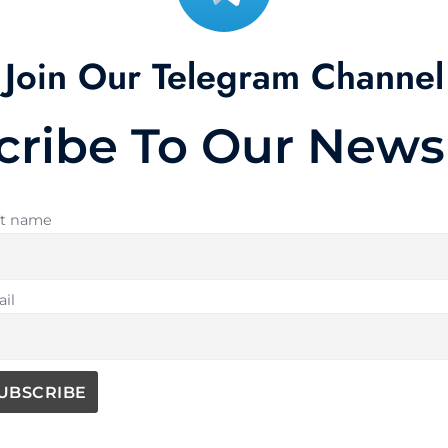
Join Our Telegram Channel
cribe To Our Newsl
st name
il