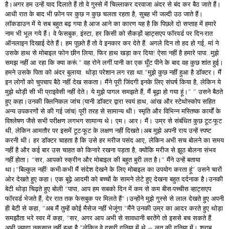
है।अगर हम उन्हें याद दिलाते हैं तो वे गुस्से में चिल्लाकर दरवाजा अंदर से बंद कर बैठ जाते हैं।
आधी रात के बाद भी फ़ोन पर कुछ न कुछ चलता रहता है, सुबह भी जल्दी उठ जाते हैं।
लॉकडाउन में ये सब बहुत बढ़ गया है.आज आने का कारण यह है कि पिछले दो सप्ताह में हमारे
नाम भी भूल गये हैं। वे फेसबुक, इंस्टा, हर किसी को सैकड़ों व्हाट्सएप फॉरवर्ड पर दिन-रात
ऑनलाइन दिखाई देते हैं। हम पूछते हैं तो वे इनकार कर देते हैं. अगले दिन तो हद हो गई, मां ने
उसके हाथ से मोबाइल फोन छीन लिया, फिर हाथ खड़ा कर दिया! ऐसा नहीं है हमारे पापा..मुझे
समझ नहीं आ रहा कि क्या करूं.” वह रोने लगीं.पानी का एक घूँट पीने के बाद वह कुछ शांत हुई।
हमने उसके पिता को अंदर बुलाया. थोड़ा परेशान लग रहा था.”मुझे कुछ नहीं हुआ है डॉक्टर। मैं
इन लोगों को चुपचाप बैठे नहीं देख सकता। मैंने पूरी जिंदगी इनके लिए संघर्ष किया है, लेकिन ये
मुझे थोड़ी सी भी प्राइवेसी नहीं देते। ये मुझे पागल समझते हैं, मैं बूढ़ा हो गया हूं।” ” उसने बैठते
हुए कहा।उनकी क्लिनिकल जांच (यानी डॉक्टर द्वारा स्वयं हाथ, आंख और स्टेथोस्कोप सहित
अन्य उपकरणों से की गई जांच) पूरी तरह से सामान्य थी। स्मृति और विभिन्न मस्तिष्क कार्यों के
विश्लेषण जैसे सभी परीक्षण लगभग सामान्य थे। एम। आर। मैं। उम्र से संबंधित कुछ टूट-फूट
थी, लेकिन आमतौर पर इसमें टूट-फूट के लक्षण नहीं दिखते।अब मुझे अपनी राय उन्हें स्पष्ट
करनी थी। हर डॉक्टर चाहता है कि उसे हर मरीज पसंद आए, लेकिन अभी सच बोलने का समय
नहीं है और कई बार उस चाहत को किनारे रखना पड़ता है, क्योंकि मरीज से झूठ बोलना संभव
नहीं होता। “सर, आपको स्क्रीन और मोबाइल की बहुत बुरी लत है।” मैंने उन्हें बताया
था।”बिल्कुल नहीं! कभी-कभी मैं संदेश देखने के लिए मोबाइल का उपयोग करता हूं” उसने चारों
ओर देखते हुए कहा। एक बूढ़े आदमी को बच्चों के सामने लेटे हुए देखना बहुत दर्दनाक है।उनकी
बेटी थोड़ा चिढ़ते हुए बोली “पापा, आप हम सबको दिन में कम से कम बीस-पच्चीस व्हाट्सएप
फॉरवर्ड भेजते हैं, देर रात तक फेसबुक पर मिलते हैं”।उन्होंने मुझे गुस्से से लाल देखते हुए अपनी
ही बेटी से कहा, ”अब मैं तुम्हें कोई मैसेज नहीं भेजूंगा.”मैंने उनकी उम्र का आदर करते हुए थोड़ा
समझौता भरे स्वर में कहा, “सर, अगर आप अभी से सावधानी बरतेंगे तो इससे बच सकते हैं.
अभी ज्यादा नुकसान नहीं हुआ है.”लेकिन वे दूसरी दुनिया में थे – लत की दुनिया में। शराब,