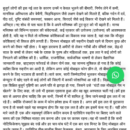
बुजुर्ग लोगों की इस नई लत के कारण उनमें न केवल भूलने की बीमारी, निर्णय लेने में कमी,
मानसिक अस्थिरता और बेचैनी, चिड़चिड़ापन जैसे लक्षण देखने को मिलते हैं, बल्कि गर्दन में दर्द,
पीठ दर्द, दृष्टि संबंधी समस्याएं, चक्कर आना, सिरदर्द जैसे कई विकार भी देखने को मिलते हैं।
अनिद्रा।नए शोध से पता चला है कि वे अपने मस्तिष्क की टूट-फूट को भी बढ़ाते हैं। मानव
मस्तिष्क को विभिन्न प्रकार की संवेदनाओं, कई प्रकार की उत्तेजना (उत्तेजना) की आवश्यकता
होती है, यदि यह न मिले तो मस्तिष्क कोशिकाओं का विकास रुक जाता है, यहां तक ​​कि मौजूदा
कोशिकाएं भी विफल होने लगती हैं। दिनभर मोबाइल की स्क्रीन देखते रहने से दिमाग कुछ और
करने को तैयार नहीं होता। ये बहुत डरावना है.अमीरों से लेकर गरीबों और वंचितों तक, डेढ़-दो
साल के बच्चों से लेकर नब्बे के दशक के पुरुष और महिलाओं तक, इस लत ने कई लोगों को
निगलने की कोशिश की है। धार्मिक, राजनीतिक, सार्वजनिक भाषणों से लेकर वैज्ञानिक
जानकारी तक, व्हाट्सएप फॉरवर्ड से लेकर पोर्न तक, यह जानना मुश्किल हो गया है कि कोई
व्यक्ति किस स्क्रीन का आदी है, लेकिन अगर कोई मोबाइल फोन छीन ले, तो बीमारी का निदान
करने के लिए भटकाव ही काफी है।सारे काम, सारी जिम्मेदारियां भूलकर मोबाइल फोन और
कंप्यूटर में खोए रहने से कई लोगों की जिंदगी में काफी परेशानियां आ रही हैं। पिछले हफ्ते, जब
एक शिक्षित बुजुर्ग गृहिणी का अपने पति से झगड़ा हो गया, जिसने उसे “घंटों तक मोबाइल गेम न
खेलने” के लिए कहा, तो उसे भी इसका एहसास हुआ और वह खुद अस्पताल चली गई।हमें इस
बात से अवगत होना चाहिए कि हम सभी, जिनमें मैं भी शामिल हूं, बिना जाने-समझे इस लत में जा
रहे हैं। क्योंकि रोजमर्रा के काम में फोन हमेशा हाथ में रहता है। अगर हमें इस लत से छुटकारा
पाना है तो सबसे पहले यह समझना होगा कि यह एक लत है और हम इसमें फंस गए हैं। यहीं लोग
मारे जाते हैं! एक और महत्वपूर्ण लेकिन कठिन कदम है प्रतिदिन स्क्रीन पर बिताए जाने वाले
समय की एक निश्चित मात्रा तय करना और उस पर कायम रहना।यह भी जरूरी है कि सभी
नोटिफिकेशन/सुझाव बंद रखें और हर चार-पांच घंटे में एक बार दस मिनट के लिए मोबाइल ऑन
करके जवाब दें। प्रतिदिन तीस-चालीस मिनट फेसबुक, इंस्टा, व्हाट्सएप के लिए आरक्षित रखना