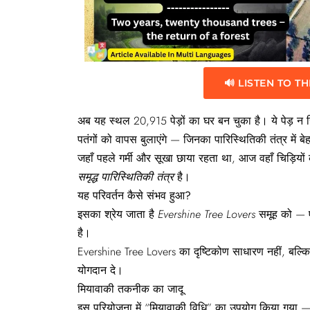
🔊 LISTEN TO TH
अब यह स्थल 20,915 पेड़ों का घर बन चुका है। ये पेड़ न सिर
पतंगों को वापस बुलाएंगे — जिनका पारिस्थितिकी तंत्र में बेह
जहाँ पहले गर्मी और सूखा छाया रहता था, आज वहाँ चिड़ि
समृद्ध
पारिस्थितिकी
तंत्र
है।
यह
परिवर्तन
कैसे
संभव
हुआ?
इसका श्रेय जाता है
Evershine Tree Lovers
समूह को — एक
है।
Evershine Tree Lovers का दृष्टिकोण साधारण नहीं, बल्कि 
योगदान दे।
मियावाकी
तकनीक
का
जादू
इस परियोजना में “मियावाकी विधि” का उपयोग किया गया — जो