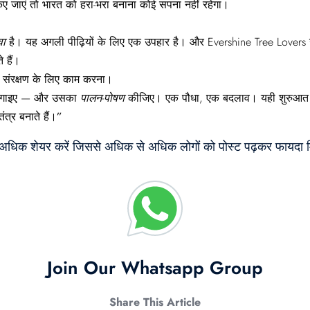
स किए जाएं तो भारत को हरा-भरा बनाना कोई सपना नहीं रहेगा।
वा
है। यह अगली पीढ़ियों के लिए एक उपहार है। और Evershine Tree Lovers जै
 हैं।
े
संरक्षण
के
लिए
काम
करना।
ा लगाइए — और उसका
पालन-
पोषण
कीजिए। एक पौधा, एक बदलाव। यही शुरुआत ह
तंत्र
बनाते
हैं।”
े अधिक शेयर करें जिससे अधिक से अधिक लोगों को पोस्ट पढ़कर फायदा म
Join Our Whatsapp Group
Share This Article