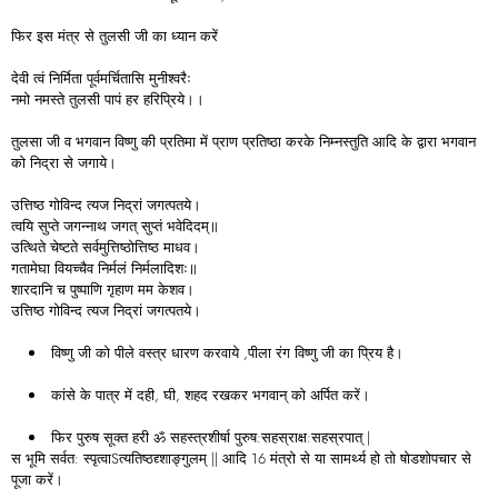
फिर इस मंत्र से तुलसी जी का ध्यान करें
देवी त्वं निर्मिता पूर्वमर्चितासि मुनीश्वरैः
नमो नमस्ते तुलसी पापं हर हरिप्रिये।।
तुलसा जी व भगवान विष्णु की प्रतिमा में प्राण प्रतिष्ठा करके निम्नस्तुति आदि के द्वारा भगवान
को निद्रा से जगाये।
उत्तिष्ठ गोविन्द त्यज निद्रां जगत्पतये।
त्वयि सुप्ते जगन्नाथ जगत्‌ सुप्तं भवेदिदम्‌॥
उत्थिते चेष्टते सर्वमुत्तिष्ठोत्तिष्ठ माधव।
गतामेघा वियच्चैव निर्मलं निर्मलादिशः॥
शारदानि च पुष्पाणि गृहाण मम केशव।
उत्तिष्ठ गोविन्द त्यज निद्रां जगत्पतये।
विष्णु जी को पीले वस्त्र धारण करवाये ,पीला रंग विष्णु जी का प्रिय है।
कांसे के पात्र में दही, घी, शहद रखकर भगवान् को अर्पित करें।
फिर पुरुष सूक्त हरी ॐ सहस्त्रशीर्षा पुरुष:सहस्राक्ष:सहस्रपात् |
स भूमि सर्वत: स्पृत्वाSत्यतिष्ठद्द्शाङ्गुलम् || आदि 16 मंत्रो से या सामर्थ्य हो तो षोडशोपचार से
पूजा करें।