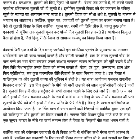
प्रसंग है। दरअसल, तुलसी को विष्णु प्रिया भी कहते हैं। देवता जब जागते हैं, तो सबसे पहली
प्रार्थना हरिवल्लभा तुलसी की ही सुनते हैं। इसीलिए तुलसी विवाह को देव जागरण के पवित्र
मुहूर्त के स्वागत का आयोजन माना जाता है। तुलसी विवाह का सीधा अर्थ है, तुलसी के माध्यम से
भगवान का आहावान। कार्तिक, शुक्ल पक्ष, एकादशी को तुलसी पूजन का उत्सव मनाया जाता है।
वैसे तो तुलसी विवाह के लिए कार्तिक, शुक्ल पक्ष, नवमी की तिथि ठीक है, परन्तु कुछ लोग
एकादशी से पूर्णिमा तक तुलसी पूजन कर पाँचवें दिन तुलसी विवाह करते हैं। आयोजन बिल्कुल
वैसा ही होता है, जैसे हिन्दू रीति-रिवाज से सामान्य वर-वधु का विवाह किया जाता है।
देवप्रबोधिनी एकादशी के दिन मनाए जानेवाले इस मांगलिक प्रसंग के सुअवसर पर सनातन
धर्मावलम्बी घर की साफ़-सफाई करते हैं और रंगोली सजाते हैं. शाम के समय तुलसी चौरा के
पास गन्ने का भव्य मंडप बनाकर उसमें साक्षात् नारायण स्वरुप शालिग्राम की मूर्ति रखते हैं और
फिर विधि-विधानपूर्वक उनके विवाह को संपन्न कराते हैं. मंडप, वर पूजा, कन्यादान, हवन और
फिर प्रीतिभोज, सब कुछ पारम्परिक रीति-रिवाजों के साथ निभाया जाता है। इस विवाह में
शालिग्राम वर और तुलसी कन्या की भूमिका में होती है। यह सारा आयोजन यजमान सपत्नीक
मिलकर करते हैं। इस दिन तुलसी के पौधे को यानी लड़की को लाल चुनरी-ओढ़नी ओढ़ाई जाती
है। तुलसी विवाह में सोलह श्रृंगार के सभी सामान चढ़ावे के लिए रखे जाते हैं। शालिग्राम को
दोनों हाथों में लेकर यजमान लड़के के रूप में यानी भगवान विष्णु के रूप में और यजमान की पत्नी
तुलसी के पौधे को दोनों हाथों में लेकर अग्नि के फेरे लेते हैं। विवाह के पश्चात प्रीतिभोज का
आयोजन किया जाता है। कार्तिक मास में स्नान करने वाले स्त्रियाँ भी कार्तिक शुक्ल एकादशी
को शालिग्राम और तुलसी का विवाह रचाती है। समस्त विधि विधान पूर्वक गाजे बाजे के साथ
एक सुन्दर मण्डप के नीचे यह कार्य सम्पन्न होता है विवाह के स्त्रियाँ गीत तथा भजन गाती है।
कार्तिक माह की देवोत्थान एकादशी से ही विवाह आदि से संबंधित सभी मंगल कार्य आरम्भ हो
जाते हैं. इसलिए इस एकादशी के दिन तुलसी विवाह रचाना उचित भी है. कई स्थानों पर विष्णु जी