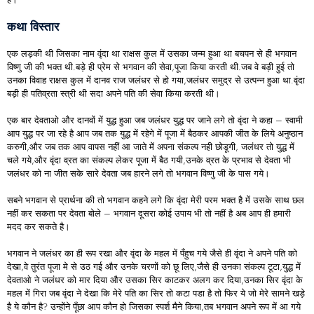
कथा विस्तार
एक लड़की थी जिसका नाम वृंदा था राक्षस कुल में उसका जन्म हुआ था बचपन से ही भगवान
विष्णु जी की भक्त थी.बड़े ही प्रेम से भगवान की सेवा,पूजा किया करती थी.जब वे बड़ी हुई तो
उनका विवाह राक्षस कुल में दानव राज जलंधर से हो गया,जलंधर समुद्र से उत्पन्न हुआ था.वृंदा
बड़ी ही पतिव्रता स्त्री थी सदा अपने पति की सेवा किया करती थी।
एक बार देवताओ और दानवों में युद्ध हुआ जब जलंधर युद्ध पर जाने लगे तो वृंदा ने कहा – स्वामी
आप युद्ध पर जा रहे है आप जब तक युद्ध में रहेगे में पूजा में बैठकर आपकी जीत के लिये अनुष्ठान
करुगी,और जब तक आप वापस नहीं आ जाते में अपना संकल्प नही छोडूगी, जलंधर तो युद्ध में
चले गये,और वृंदा व्रत का संकल्प लेकर पूजा में बैठ गयी,उनके व्रत के प्रभाव से देवता भी
जलंधर को ना जीत सके सारे देवता जब हारने लगे तो भगवान विष्णु जी के पास गये।
सबने भगवान से प्रार्थना की तो भगवान कहने लगे कि वृंदा मेरी परम भक्त है में उसके साथ छल
नहीं कर सकता पर देवता बोले – भगवान दूसरा कोई उपाय भी तो नहीं है अब आप ही हमारी
मदद कर सकते है।
भगवान ने जलंधर का ही रूप रखा और वृंदा के महल में पँहुच गये जैसे ही वृंदा ने अपने पति को
देखा,वे तुरंत पूजा मे से उठ गई और उनके चरणों को छू लिए,जैसे ही उनका संकल्प टूटा,युद्ध में
देवताओ ने जलंधर को मार दिया और उसका सिर काटकर अलग कर दिया,उनका सिर वृंदा के
महल में गिरा जब वृंदा ने देखा कि मेरे पति का सिर तो कटा पडा है तो फिर ये जो मेरे सामने खड़े
है ये कौन है? उन्होंने पूँछा आप कौन हो जिसका स्पर्श मैने किया,तब भगवान अपने रूप में आ गये