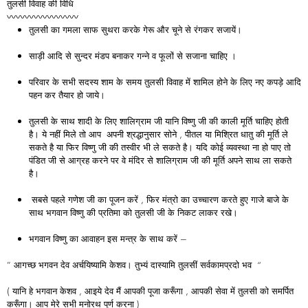
तुलसी विवाह की विधि
〰️〰️〰️〰️〰️〰️〰️〰️
तुलसी का गमला साफ सुथरा करके गेरू और चूने से रंगकर सजायें।
साड़ी आदि से सुन्दर मंडप बनाकर गन्ने व फूलों से सजाना चाहिए ।
परिवार के सभी सदस्य शाम के समय तुलसी विवाह में शामिल होने के लिए नए कपड़े आदि
पहन कर तैयार हो जाये।
तुलसी के साथ शादी के लिए शालिग्राम जी यानि विष्णु जी की काली मूर्ति चाहिए होती
है। ये नहीं मिले तो आप अपनी श्रद्धानुसार सोने , पीतल या मिश्रित धातु की मूर्ति ले
सकते है या फिर विष्णु जी की तस्वीर भी ले सकते है। यदि कोई व्यवस्था ना हो पाए तो
पंडित जी से आग्रह करने पर वे मंदिर से शालिग्राम जी की मूर्ति अपने साथ ला सकते
है।
सबसे पहले गणेश जी का पूजन करें , फिर मंत्रो का उच्चारण करते हुए गाजे बाजे के
साथ भगवान विष्णु की प्रतिमा को तुलसी जी के निकट लाकर रखे।
भगवान विष्णु का आवाहन इस मन्त्र के साथ करें –
” आगच्छ भगवन देव अर्चयिष्यामि केशव। तुभ्यं दास्यामि तुलसीं सर्वकामप्रदो भव “
( यानि हे भगवान केशव , आइये देव मैं आपकी पूजा करूँगा , आपकी सेवा में तुलसी को समर्पित
करूँगा। आप मेरे सभी मनोरथ पूर्ण करना )