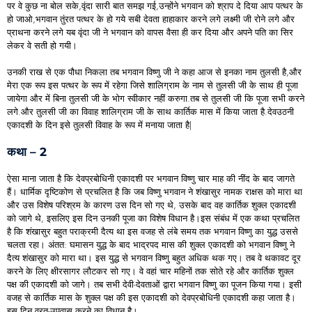
पर वे कुछ ना बोल सके,वृंदा सारी बात समझ गई,उन्होंने भगवान को श्राप दे दिया आप पत्थर के
हो जाओ,भगवान तुंरत पत्थर के हो गये सबी देवता हाहाकार करने लगे लक्ष्मी जी रोने लगे और
प्राथना करने लगे यब वृंदा जी ने भगवान को वापस वैसा ही कर दिया और अपने पति का सिर
लेकर वे सती हो गयी।
उनकी राख से एक पौधा निकला तब भगवान विष्णु जी ने कहा आज से इनका नाम तुलसी है,और
मेरा एक रूप इस पत्थर के रूप में रहेगा जिसे शालिग्राम के नाम से तुलसी जी के साथ ही पूजा
जायेगा और में बिना तुलसी जी के भोग स्वीकार नहीं करुगा.तब से तुलसी जी कि पूजा सभी करने
लगे.और तुलसी जी का विवाह शालिग्राम जी के साथ कार्तिक मास में किया जाता है.देवउठनी
एकादशी के दिन इसे तुलसी विवाह के रूप में मनाया जाता है|
कथा – 2
ऐसा माना जाता है कि देवप्रबोधिनी एकादशी पर भगवान विष्णु चार माह की नींद के बाद जागते
हैं। धार्मिक दृष्टिकोण से प्रचलित है कि जब विष्णु भगवान ने शंखासुर नामक राक्षस को मारा था
और उस विशेष परिश्रम के कारण उस दिन सो गए थे, उसके बाद वह कार्तिक शुक्ल एकादशी
को जागे थे, इसलिए इस दिन उनकी पूजा का विशेष विधान है।इस संबंध में एक कथा प्रचलित
है कि शंखासुर बहुत पराक्रमी दैत्य था इस वजह से लंबे समय तक भगवान विष्णु का युद्ध उससे
चलता रहा। अंतत: घमासन युद्ध के बाद भाद्रपद मास की शुक्ल एकादशी को भगवान विष्णु ने
दैत्य शंखासुर को मारा था। इस युद्ध से भगवान विष्णु बहुत अधिक थक गए। तब वे थकावट दूर
करने के लिए क्षीरसागर लौटकर सो गए। वे वहां चार महिनों तक सोते रहे और कार्तिक शुक्ल
पक्ष की एकादशी को जागे। तब सभी देवी-देवताओं द्वारा भगवान विष्णु का पूजन किया गया। इसी
वजह से कार्तिक मास के शुक्ल पक्ष की इस एकादशी को देवप्रबोधिनी एकादशी कहा जाता है।
इस दिन व्रत-उपवास करने का विधान है।