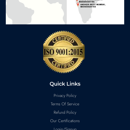
Quick Links
Privacy Policy
Terms Of Service
Refund Policy
Our Certifications
Login/Signup