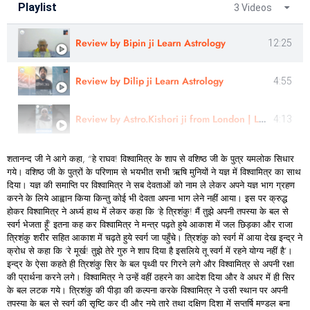
Playlist
3 Videos
Review by Bipin ji Learn Astrology
12:25
Review by Dilip ji Learn Astrology
4:55
Review by Astro.Kishori ji from London | Learn Astrology
4:13
शतानन्द जी ने आगे कहा, “हे राघव! विश्वामित्र के शाप से वशिष्ठ जी के पुत्र यमलोक सिधार
गये। वशिष्ठ जी के पुत्रों के परिणाम से भयभीत सभी ऋषि मुनियों ने यज्ञ में विश्वामित्र का साथ
दिया। यज्ञ की समाप्ति पर विश्वामित्र ने सब देवताओं को नाम ले लेकर अपने यज्ञ भाग ग्रहण
करने के लिये आह्वान किया किन्तु कोई भी देवता अपना भाग लेने नहीं आया। इस पर क्रुद्ध
होकर विश्वामित्र ने अर्ध्य हाथ में लेकर कहा कि ‘हे त्रिशंकु! मैं तुझे अपनी तपस्या के बल से
स्वर्ग भेजता हूँ’ इतना कह कर विश्वामित्र ने मन्त्र पढ़ते हुये आकाश में जल छिड़का और राजा
त्रिशंकु शरीर सहित आकाश में चढ़ते हुये स्वर्ग जा पहुँचे। त्रिशंकु को स्वर्ग में आया देख इन्द्र ने
क्रोध से कहा कि ‘रे मूर्ख! तुझे तेरे गुरु ने शाप दिया है इसलिये तू स्वर्ग में रहने योग्य नहीं है’।
इन्द्र के ऐसा कहते ही त्रिशंकु सिर के बल पृथ्वी पर गिरने लगे और विश्वामित्र से अपनी रक्षा
की प्रार्थना करने लगे। विश्वामित्र ने उन्हें वहीं ठहरने का आदेश दिया और वे अधर में ही सिर
के बल लटक गये। त्रिशंकु की पीड़ा की कल्पना करके विश्वामित्र ने उसी स्थान पर अपनी
तपस्या के बल से स्वर्ग की सृष्टि कर दी और नये तारे तथा दक्षिण दिशा में सप्तर्षि मण्डल बना