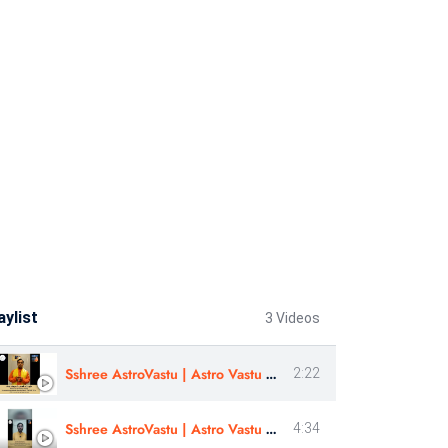
aylist
3 Videos
Sshree AstroVastu | Astro Vastu Workshop | Review |Astrologer Rajendra Singh | Uttarakhand
2:22
Sshree AstroVastu | Astro Vastu Workshop | Review | Healer Shivsharn ji
4:34