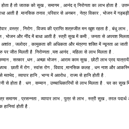
में होता है तो जातक को सुख , समागम , आनंद व् निरोगता का लाभ होता है . उत्तम
ाधा आती है .मानसिक तनाव ,परिवार से अनबन , नेत्र विकार , भोजन में गड़बड़ी ह
 परिवार ,वस्त्र , निरोग , विजय की प्राप्ति शत्रुजीत मन खुश रहता है , बंधु ला
मन , भोजन और नींद में बाधा आती है .स्त्री सुख में कमी , जनता से अपयश मिलता 
नि , अशांत , जलोदर , कामुकता की अधिकता और मंत्रणा शक्ति में न्यूनता आ जाती 
रु पर जीत मिलती है .निरोय्गता ,यश आनंद , महिला से लाभ मिलता है .
ै. सम्मान , सत्कार ,धन , अच्छा भोजन , आराम काम सुख , छोटी लाभ प्रद यात्राये
, अपच . छाती में रोग , स्वांस रोग , विवाद ,मानसिक कलह , धन नाश और आकस्म
 मतभेद , व्यापार हानि , भाग्य में अवरोध , राज्य से हानि होती है .
 से होता है . धन , सम्मान , उच्चाधिकारियों से लाभ मिलता है . घर का सुख मि
्र समागम , प्रसन्नता , व्यापार लाभ , पुत्र से लाभ , स्त्री सुख , तरल पदार्थ 
क हानियां होती है .