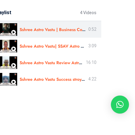
aylist
4 Videos
Sshree Astro Vastu | Business Consultation - Review | Mr Mahendra Patel | In Gujarati
0:52
Sshree Astro Vastu| SSAV Astro Workshop & Panchang Rahasyam Course Review | Astro- Kishor Konkane Ji
3:09
Sshree Astro Vastu Review Astro Bipin Ji Nakshatra Rahasyam In Hindi
16:10
Sshree Astro Vastu Success stroy review In Hindi - Astro Harshit Ji
4:22