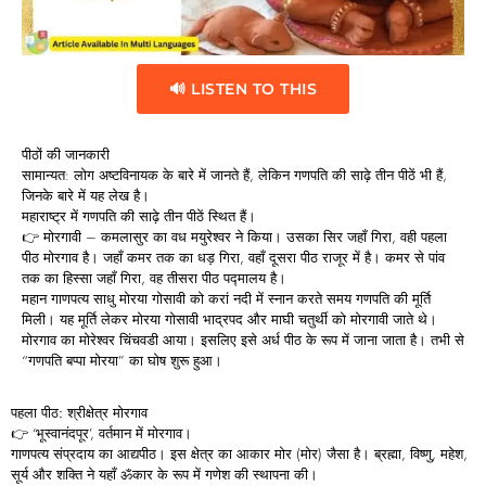
🔊 LISTEN TO THIS
पीठों
की
जानकारी
सामान्यत: लोग अष्टविनायक के बारे में जानते हैं, लेकिन गणपति की
साढ़े
तीन
पीठें
भी हैं,
जिनके बारे में यह लेख है।
महाराष्ट्र में गणपति की साढ़े तीन पीठें स्थित हैं।
👉
मोरगावी
– कमलासुर का वध मयुरेश्वर ने किया। उसका सिर जहाँ गिरा, वही पहला
पीठ मोरगाव है। जहाँ कमर तक का धड़ गिरा, वहाँ दूसरा पीठ राजूर में है। कमर से पांव
तक का हिस्सा जहाँ गिरा, वह तीसरा पीठ
पद्मालय
है।
महान गाणपत्य साधु
मोरया
गोसावी
को करां नदी में स्नान करते समय गणपति की मूर्ति
मिली। यह मूर्ति लेकर मोरया गोसावी भाद्रपद और माघी चतुर्थी को मोरगावी जाते थे।
मोरगाव का
मोरेश्वर
चिंचवडी
आया। इसलिए इसे अर्ध पीठ के रूप में जाना जाता है। तभी से
“गणपति बप्पा मोरया” का घोष शुरू हुआ।
पहला
पीठ:
श्रीक्षेत्र
मोरगाव
👉 ‘भूस्वानंदपूर’, वर्तमान में मोरगाव।
गाणपत्य संप्रदाय का आद्यपीठ। इस क्षेत्र का आकार मोर (मोर) जैसा है। ब्रह्मा, विष्णु, महेश,
सूर्य और शक्ति ने यहाँ ॐकार के रूप में गणेश की स्थापना की।