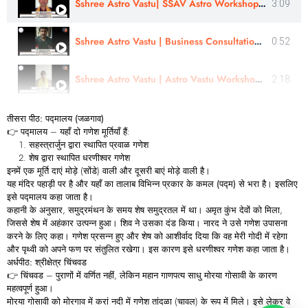
Sshree Astro Vastu| SSAV Astro Workshop & Panchang Rahasyam Course Review | Astro- Kishor Konkane Ji
3:09
Sshree Astro Vastu | Business Consultation - Review | Mr Mahendra Patel | In Gujarati
0:52
Sshree Astro Vastu | Astro Vastu Workshop | Review | Astro Bhumi patel | In Gujarati
2:18
तीसरा
पीठ:
पद्मालय (
जळगाव)
👉
पद्मालय
– यहाँ दो गणेश मूर्तियाँ हैं:
सहस्त्रार्जुन द्वारा स्थापित
प्रवाळ
गणेश
शेष द्वारा स्थापित
धरणीश्वर
गणेश
इनमें एक मूर्ति दाएं मोड़े (सोंडे) वाली और दूसरी बाएं मोड़े वाली है।
यह मंदिर पहाड़ी पर है और यहाँ का तालाब विभिन्न प्रकार के
कमल (
पद्म)
से भरा है। इसलिए
इसे
पद्मालय
कहा जाता है।
कहानी के अनुसार, समुद्रमंथन के समय शेष समुद्रतल में था। अमृत कुंभ देवों को मिला,
जिससे शेष में अहंकार उत्पन्न हुआ। शिव ने उसका दंड किया। नारद ने उसे गणेश उपासना
करने के लिए कहा। गणेश प्रसन्न हुए और शेष को आशीर्वाद दिया कि वह मेरी गोदी में रहेगा
और पृथ्वी को अपने फण पर संतुलित रखेगा। इस कारण इसे
धरणीश्वर
गणेश
कहा जाता है।
अर्धपीठ:
श्रीक्षेत्र
चिंचवड
👉 चिंचवड – पुराणों में वर्णित नहीं, लेकिन महान गाणपत्य साधु
मोरया
गोसावी
के कारण
महत्वपूर्ण हुआ।
मोरया गोसावी को मोरगाव में करां नदी में गणेश तांदळा (चावल) के रूप में मिले। इसे लेकर वे