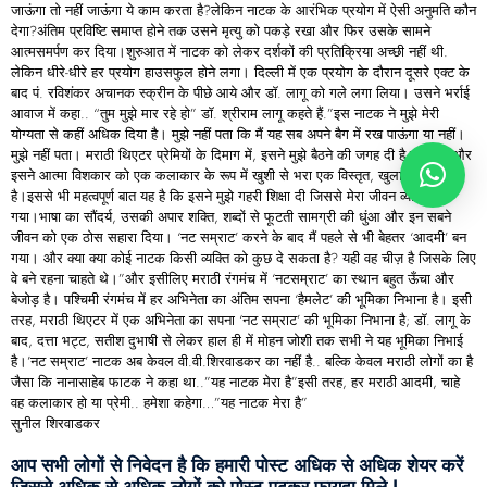
जाऊंगा तो नहीं जाऊंगा ये काम करता है?लेकिन नाटक के आरंभिक प्रयोग में ऐसी अनुमति कौन
देगा?अंतिम प्रविष्टि समाप्त होने तक उसने मृत्यु को पकड़े रखा और फिर उसके सामने
आत्मसमर्पण कर दिया।शुरुआत में नाटक को लेकर दर्शकों की प्रतिक्रिया अच्छी नहीं थी.
लेकिन धीरे-धीरे हर प्रयोग हाउसफुल होने लगा। दिल्ली में एक प्रयोग के दौरान दूसरे एक्ट के
बाद पं. रविशंकर अचानक स्क्रीन के पीछे आये और डॉ. लागू को गले लगा लिया। उसने भर्राई
आवाज में कहा.. “तुम मुझे मार रहे हो” डॉ. श्रीराम लागू कहते हैं.”इस नाटक ने मुझे मेरी
योग्यता से कहीं अधिक दिया है। मुझे नहीं पता कि मैं यह सब अपने बैग में रख पाऊंगा या नहीं।
मुझे नहीं पता। मराठी थिएटर प्रेमियों के दिमाग में, इसने मुझे बैठने की जगह दी है कोने में, और
इसने आत्मा विशकार को एक कलाकार के रूप में खुशी से भरा एक विस्तृत, खुला आंगन दिया
है।इससे भी महत्वपूर्ण बात यह है कि इसने मुझे गहरी शिक्षा दी जिससे मेरा जीवन व्यापक हो
गया।भाषा का सौंदर्य, उसकी अपार शक्ति, शब्दों से फूटती सामग्री की धुंआ और इन सबने
जीवन को एक ठोस सहारा दिया। ‘नट सम्राट’ करने के बाद मैं पहले से भी बेहतर ‘आदमी’ बन
गया। और क्या क्या कोई नाटक किसी व्यक्ति को कुछ दे सकता है? यही वह चीज़ है जिसके लिए
वे बने रहना चाहते थे।”और इसीलिए मराठी रंगमंच में ‘नटसम्राट’ का स्थान बहुत ऊँचा और
बेजोड़ है। पश्चिमी रंगमंच में हर अभिनेता का अंतिम सपना ‘हैमलेट’ की भूमिका निभाना है। इसी
तरह, मराठी थिएटर में एक अभिनेता का सपना ‘नट सम्राट’ की भूमिका निभाना है; डॉ. लागू के
बाद, दत्ता भट्ट, सतीश दुभाषी से लेकर हाल ही में मोहन जोशी तक सभी ने यह भूमिका निभाई
है।’नट सम्राट’ नाटक अब केवल वी.वी.शिरवाडकर का नहीं है.. बल्कि केवल मराठी लोगों का है
जैसा कि नानासाहेब फाटक ने कहा था..”यह नाटक मेरा है”इसी तरह, हर मराठी आदमी, चाहे
वह कलाकार हो या प्रेमी.. हमेशा कहेगा…”यह नाटक मेरा है”
सुनील शिरवाडकर
आप सभी लोगों से निवेदन है कि हमारी पोस्ट अधिक से अधिक शेयर करें
जिससे अधिक से अधिक लोगों को पोस्ट पढ़कर फायदा मिले |