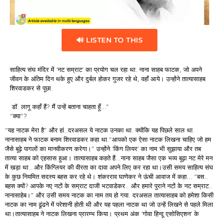
🔊 LISTEN TO THIS
साहित्य संघ मंदिर में ‘नट सम्राट’ का प्रयोग चल रहा था. नाना साहब फाटक, जो अपने
जीवन के अंतिम दिन थके हुए और दुर्बल होकर गुजर रहे थे, वहाँ आये। उन्होंने तात्यासाहब
शिरवाडकर से पूछा.
डॉ. लागू कहाँ हैं? मैं उन्हें बताना चाहता हूँ…”
“क्या”?
“यह नाटक मेरा है” और हां..दरअसल ये नाटक उनका था. क्योंकि यह पिछले साल था.
नानासाहब ने फाटक बनाम शिरवाडकर कहा था.”आपको एक ऐसा नाटक लिखना चाहिए जो हम
जैसे बूढ़े पागलों का मानवीकरण करेगा।” उन्होंने ‘किंग लियर’ का नाम भी सुझाया और तब
तात्या साहब को एहसास हुआ। तात्यासाहब कहते हैं…नाना साहब जैसा एक भव्य बूढ़ा नट मेरे मन
में खड़ा था.. और किंग्लियर की वीरता का दावा अपने लिए कर रहा था।उसी समय साहित्य संघ
के कुछ नियमित सदस्य बहस कर रहे थे। शंकरराव घाणेकर ने ऊंची आवाज में कहा… “बस..
बहस क्यों? आपके नए नटों के सम्राट दाजी भटवाडेकर.. और हमारे पुराने नटों के नट सम्राट..
नानासाहेब।” और उसी समय नाटक का नाम तय हो गया. दरअसल तात्यासाहब को हमेशा किसी
नाटक का नाम ढूंढने में परेशानी होती थी और यह पहला नाटक था जो उन्हें लिखने से पहले मिला
था।तात्यासाहब ने नाटक लिखना प्रारम्भ किया। प्रथम अंक ‘गोवा हिन्दू एसोसिएशन’ के