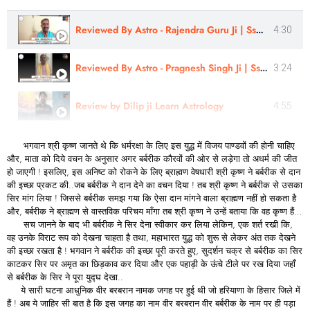
Reviewed By Astro - Rajendra Guru Ji | Sshree Astro Vastu
4:30
Reviewed By Astro - Pragnesh Singh Ji | Sshree Astro Vastu
3:24
Review by Dilip ji Learn Astrology
4:55
भगवान श्री कृष्ण जानते थे कि धर्मरक्षा के लिए इस युद्ध में विजय पाण्डवों की होनी चाहिए
और, माता को दिये वचन के अनुसार अगर बर्बरीक कौरवों की ओर से लड़ेगा तो अधर्म की जीत
हो जाएगी ! इसलिए, इस अनिष्ट को रोकने के लिए ब्राह्मण वेषधारी श्री कृष्ण ने बर्बरीक से दान
की इच्छा प्रकट की..जब बर्बरीक ने दान देने का वचन दिया ! तब श्री कृष्ण ने बर्बरीक से उसका
सिर मांग लिया ! जिससे बर्बरीक समझ गया कि ऐसा दान मांगने वाला ब्राह्मण नहीं हो सकता है
और, बर्बरीक ने ब्राह्मण से वास्तविक परिचय माँगा तब श्री कृष्ण ने उन्हें बताया कि वह कृष्ण हैं…
सच जानने के बाद भी बर्बरीक ने सिर देना स्वीकार कर लिया लेकिन, एक शर्त रखी कि,
वह उनके विराट रूप को देखना चाहता है तथा, महाभारत युद्ध को शुरू से लेकर अंत तक देखने
की इच्छा रखता है ! भगवान ने बर्बरीक की इच्छा पूरी करते हुए, सुदर्शन चक्र से बर्बरीक का सिर
काटकर सिर पर अमृत का छिड़काव कर दिया और एक पहाड़ी के ऊंचे टीले पर रख दिया जहाँ
से बर्बरीक के सिर ने पूरा युद्घ देखा..
ये सारी घटना आधुनिक वीर बरबरान नामक जगह पर हुई थी जो हरियाणा के हिसार जिले में
हैं ! अब ये जाहिर सी बात है कि इस जगह का नाम वीर बरबरान वीर बर्बरीक के नाम पर ही पड़ा