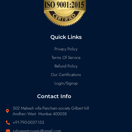
Quick Links
Privacy Policy
Terms Of Service
Refund Policy
Our Certifications
Login/Signup
Contact Info
502 Mahesh villa Pancham society Gilbert hill
Andheri West Mumbai 400058
+91-790-0037-153
sshreeastrovastu@gmail.com