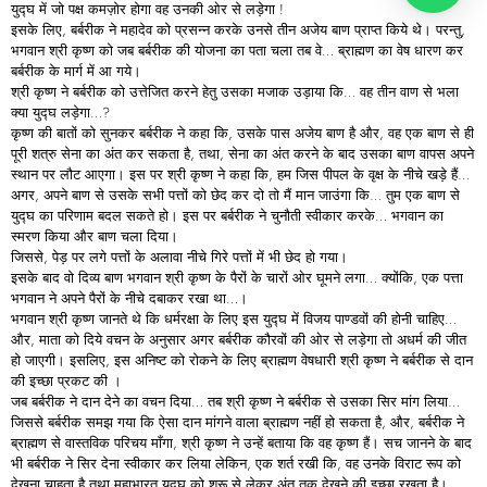
युद्घ में जो पक्ष कमज़ोर होगा वह उनकी ओर से लड़ेगा !
इसके लिए, बर्बरीक ने महादेव को प्रसन्न करके उनसे तीन अजेय बाण प्राप्त किये थे। परन्तु,
भगवान श्री कृष्ण को जब बर्बरीक की योजना का पता चला तब वे… ब्राह्मण का वेष धारण कर
बर्बरीक के मार्ग में आ गये।
श्री कृष्ण ने बर्बरीक को उत्तेजित करने हेतु उसका मजाक उड़ाया कि… वह तीन वाण से भला
क्या युद्घ लड़ेगा…?
कृष्ण की बातों को सुनकर बर्बरीक ने कहा कि, उसके पास अजेय बाण है और, वह एक बाण से ही
पूरी शत्रु सेना का अंत कर सकता है, तथा, सेना का अंत करने के बाद उसका बाण वापस अपने
स्थान पर लौट आएगा। इस पर श्री कृष्ण ने कहा कि, हम जिस पीपल के वृक्ष के नीचे खड़े हैं…
अगर, अपने बाण से उसके सभी पत्तों को छेद कर दो तो मैं मान जाउंगा कि… तुम एक बाण से
युद्घ का परिणाम बदल सकते हो। इस पर बर्बरीक ने चुनौती स्वीकार करके… भगवान का
स्मरण किया और बाण चला दिया।
जिससे, पेड़ पर लगे पत्तों के अलावा नीचे गिरे पत्तों में भी छेद हो गया।
इसके बाद वो दिव्य बाण भगवान श्री कृष्ण के पैरों के चारों ओर घूमने लगा… क्योंकि, एक पत्ता
भगवान ने अपने पैरों के नीचे दबाकर रखा था…।
भगवान श्री कृष्ण जानते थे कि धर्मरक्षा के लिए इस युद्घ में विजय पाण्डवों की होनी चाहिए…
और, माता को दिये वचन के अनुसार अगर बर्बरीक कौरवों की ओर से लड़ेगा तो अधर्म की जीत
हो जाएगी। इसलिए, इस अनिष्ट को रोकने के लिए ब्राह्मण वेषधारी श्री कृष्ण ने बर्बरीक से दान
की इच्छा प्रकट की ।
जब बर्बरीक ने दान देने का वचन दिया… तब श्री कृष्ण ने बर्बरीक से उसका सिर मांग लिया…
जिससे बर्बरीक समझ गया कि ऐसा दान मांगने वाला ब्राह्मण नहीं हो सकता है, और, बर्बरीक ने
ब्राह्मण से वास्तविक परिचय माँगा, श्री कृष्ण ने उन्हें बताया कि वह कृष्ण हैं। सच जानने के बाद
भी बर्बरीक ने सिर देना स्वीकार कर लिया लेकिन, एक शर्त रखी कि, वह उनके विराट रूप को
देखना चाहता है तथा महाभारत युद्घ को शुरू से लेकर अंत तक देखने की इच्छा रखता है।