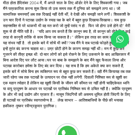
मीठा होता हैदिसंबर 2004 में, मैं अगले साल के लिए ऑर्डर देने के लिए शिवकाशी गया। जब
मैंने पत्रकारिता करना शुरू किया तो उस समय तक मैं दुनिया को समझने लगा था। जो
सामाजिक समस्याएँ अब तक दिखाई नहीं देती थीं, वे देखी और समझी जाने लगीं। शिवकाशी के
उन चार दिनों ने पटाखा उद्योग के स्याह पक्ष के बारे में बहुत कुछ दिखाया-सिखाया। सब कुछ
सहनशक्ति से परे थाकभी भी वह मत करो जो तुम्हें पसंद न हो.. फिर जो होगा उसे होने दो” मेरी
शुरू से ही नीति रही है। “यदि आप तय करते हैं कि कानून क्या है, तो कानून को तोड़े बिना कई
तरह से कानूनी तरीके से काम किया जा सकता है।” लेकिन इस तरह का काम करना नहीं है..
यह संभव नहीं है.. तो इसके बारे में सोचें भी क्यों??जब मैंने ये सब पटाखे फोड़ते हुए देखा, तो मैं
इन्हें तुरंत बंद करना चाहता था। उम्र छोटी होने के कारण समझ नहीं थी। मन में कुछ कर
गुजरने की तीव्र इच्छा थी. दो-चार लोगों को इसे रोकने के लिए उकसाने के बाद आखिरकार मैं
बिना आदेश दिए घर लौट आया।घर पर बाबा के समझाने के बाद मैंने खुद फैसला लिया और
पटाखा कारोबार हमेशा के लिए बंद कर दिया। यह सच है कि हम अकेले क्या कर सकते हैं,
इसके बारे में सोचे बिना हम व्यक्तिगत रूप से बहुत कुछ कर सकते हैं। वही मैंने कियायह तब तक
जारी रहेगा जब तक पटाखों के उत्पादन पर रोक नहीं लगेगी. दिवाली निश्चित रूप से खुशी का
एक महान त्योहार है लेकिन वह खुशी किसी के जीवन की कीमत पर नहीं होनी चाहिएकेवल ध्वनि
या वायु प्रदूषण के आधार पर पटाखों पर प्रतिबंध निश्चित रूप से उचित नहीं है। क्योंकि प्रदूषण
के और भी कई उद्योग और प्रकार हैं। मासूम जिंदगियों की असमय धूमिल होती जिंदगी के लिए
ही पटाखों पर प्रतिबंध स्वागतयोग्य है… लेख साभार – आतिशबाजियों के पीछे की भयावह
हकीकत -पुष्कर रवीन्द्रकुमार पुराणिक।