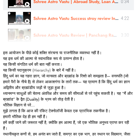
Sshree Astro Vastu | Abroad Study, Loan Approval- Review | Yash Mehta
0:34
Sshree Astro Vastu Success stroy review In Hindi - Astro Harshit Ji
4:22
Sshree Astro Vastu Review | Panchang Rahasyam Review | Astro - Pooja Ji Review | Hindi
3:30
इस
आयोजन
के
पीछे
कोई
शक्ति
संरचना
या
राजनीतिक
व्यवस्था
नहीं
है।
यह इस धर्म की आत्मा से स्वाभाविक रूप से उत्पन्न होता है।
यह किसी संगठित धर्म की बात नहीं करता।
यह किसी पदानुक्रम (Hierarchy) के बारे में नहीं है।
हिंदू
धर्म
का
यह
गहरा
ज्ञान,
जो
मानवता
और
ब्रह्मांड
के
रिश्ते
को
समझता
है—
वनस्पति (
जो
हमारे
पैरों
के
नीचे
है)
से
लेकर
आकाशगंगा
के
तारों
तक—
यह
प्रमाण
है
कि
हिंदू
धर्म
का
ज्ञान
अद्वितीय
और
ब्रह्मांडीय
जड़ों
से
जुड़ा
हुआ
है।
ध्यानमग्न साधुओं की चेतना अंतरिक्ष और समय की सीमाओं से परे पहुंच सकती है। यह
“
मैं
और
ब्रह्मांड”
के
द्वैत (Duality)
के
भ्रम
को
तोड़
देती
है।
भौतिक
विज्ञान
से
परे…
मुझे लगता है कि आज की रॉकेट टेक्नोलॉजी केवल एक
प्रारंभिक
तकनीक
है।
हमारी
भौतिक
देह
ही
हम
नहीं
हैं।
हमें कहीं जाने की जरूरत नहीं है, क्योंकि
हम
आत्मा
हैं,
जो
एक
भौतिक
अनुभव
प्राप्त
कर
रही
हैं।
स्थानीयकृत कणों से, हम अनंत बन जाते हैं, समग्र का एक भाग, हर स्थान पर विद्यमान, जैसा