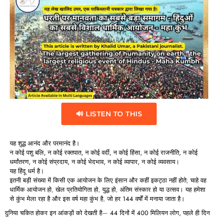
🔊 LISTEN TO THIS
यह शुद्ध आनंद और परमानंद है।
न
कोई
पशु
बलि,
न
कोई
रक्तपात,
न
कोई
वर्दी,
न
कोई
हिंसा,
न
कोई
राजनीति,
न
कोई
धर्मांतरण,
न
कोई
संप्रदाय,
न
कोई
भेदभाव,
न
कोई
व्यापार,
न
कोई
व्यवसाय।
यह
हिंदू
धर्म
है।
इतनी बड़ी संख्या में किसी एक आयोजन के लिए इंसान और कहीं इकट्ठा नहीं होते; चाहे वह
धार्मिक आयोजन हो, खेल प्रतियोगिता हो, युद्ध हो, अंतिम संस्कार हो या उत्सव। यह हमेशा
से
कुंभ
मेला
रहा है और इस वर्ष
महा
कुंभ
है, जो हर
144
वर्षों
में मनाया जाता है।
दुनिया चकित होकर इन आंकड़ों को देखती है—
44
दिनों
में 400
मिलियन
लोग,
पहले
ही
दिन