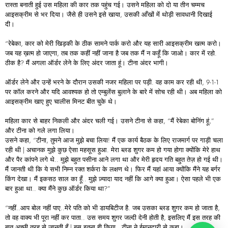
रास्ता बनाती हुई उस महिला की कार तक पहुंच गई। उसने महिला को दो या तीन चम्मच
आइसक्रीम से भर दिया। जैसे ही उसने इसे खाया, उसकी आँखों में थोड़ी सावधानी दिखाई
दी।
“रेबेका, कार को मेरी खिड़की के ठीक सामने पार्क करो और यह सारी आइसक्रीम खत्म करो।
जब यह ख़त्म हो जाएगा, तब तक कहीं नहीं जाना है जब तक मैं न कहूँ कि जाओ। कार में रहो.
ठीक है? मैं अगला ऑर्डर लेने के लिए अंदर जाता हूं। टीना अंदर भागी।
ऑर्डर लेने और उन्हें भरने के दौरान उसकी नजर महिला पर पड़ी. वह काम कर रही थी, 9-1-1
पर कॉल करने और यदि आवश्यक हो तो एम्बुलेंस बुलाने के बारे में सोच रही थी। अब महिला को
आइसक्रीम खाए हुए चालीस मिनट बीत चुके थे।
महिला कार से बाहर निकली और अंदर चली गई। उसने टीना से कहा, “मैं रेबेका बोनिंग हूं,”
और टीना को गले लगा लिया।
उसने कहा, “टीना, तुमने आज मुझे बचा लिया! मैं एक कार्य बैठक के लिए राजमार्ग पर गाड़ी चला
रही थी | अचानक मुझे कुछ ऐसा महसूस हुआ. मेरा ब्लड शुगर कम हो गया होगा क्योंकि मेरे हाथ
और पैर कांपने लगे थे.. मुझे बहुत पसीना आने लगा था और मेरी हृदय गति बहुत तेज़ हो गई थी।
मैं जानती थी कि ये सभी निम्न रक्त शर्करा के लक्षण थे। फिर मैं यहां आया क्योंकि मैंने यह बर्गर
किंग देखा। मैं इकसठ साल का हूँ.. मुझे ज़्यादा याद नहीं कि आगे क्या हुआ। ऐसा पहले भी एक
बार हुआ था.. क्या मैंने कुछ ऑर्डर किया था?”
“नहीं..आप बोल नहीं पाए..मेरे पति को भी डायबिटीज है. जब उसका ब्लड शुगर कम हो जाता है,
तो वह वाक्य भी पूरा नहीं कर पाता.. उस समय शुगर जल्दी देनी होती है, इसलिए मैं इस तरह की
बात अच्छी तरह से जानती हूँ | बस इतना ही किया.. टीना ने ईमानदारी से कहा।