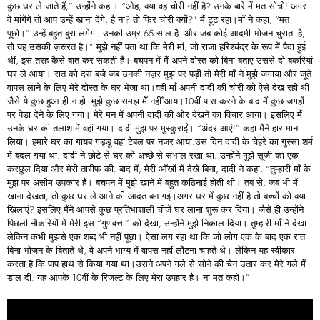
कुछ घर ले जाते हैं,” उन्होंने कहा। “ओह, क्या वह चोरी नहीं है? उनके बारे में मत सोचो! अगर
वे मांगेंगे तो आप उन्हें खाना देंगे, है ना? तो फिर चोरी क्यों?” मैं टूट रहा।माँ ने कहा, “मत
पूछो।” उन्हें बहुत बुरा लगेगा. उनकी उम्र 65 साल है. और जब कोई आदमी भोजन चुराता है,
तो यह उसकी ज़रूरत है।” मुझे नहीं पता था कि मेरी मां, जो राजा हरिश्चंद्र के रूप में पैदा हुई
थीं, इस तरह कैसे बात कर सकती हैं। बचपन में मैं अपने दोस्त को बिना बताए उससे दो बकरियां
घर ले आया। रात को दस बजे जब उनकी नज़र मुझ पर पड़ी तो मेरी माँ ने मुझे जगाया और जूते
वापस लाने के लिए मेरे दोस्त के घर भेजा था।वही माँ अपनी दादी की चोरी को ऐसे देख रही थी
जैसे ये कुछ हुआ ही न हो. मुझे कुछ समझ मेँ नहीँ आय।10वीं पास करने के बाद मैं कुछ जगहों
पर पेड़ा देने के लिए गया। मेरे मन में अपनी दादी की ओर देखने का विचार आया। इसलिए मैं
उनके घर की तलाश में वहां गया। दादी मुझ पर मुस्कुराईं। “अंदर आएं!” कहा मैंने हार मान
लिया। हमारे घर का गायब गड्डू वहां टेबल पर नजर आया.उस दिन दादी के चेहरे का गुस्सा शर्म
में बदल गया था. दादी ने छोटे से घर को अच्छे से संभाल रखा था. उन्होंने मुझे सूजी का एक
करछुल दिया और मेरी तारीफ की. बाद में, मेरी आँखों में देखे बिना, दादी ने कहा, “तुम्हारी माँ के
मुझ पर असीम उपकार हैं। बचपन में मुझे खाने में बहुत कठिनाई होती थी। तब से, जब भी मैं
खाना देखता, तो कुछ घर ले आने की आदत बन गई।अगर घर में कुछ नहीं है तो बच्चों को क्या
खिलाएं? इसलिए मैंने आपसे कुछ प्रतिभाशाली चीजें घर लाना शुरू कर दिया। जैसे ही उन्होंने
पिछली नौकरियों में मेरी इस “गुणवत्ता” को देखा, उन्होंने मुझे निकाल दिया। तुम्हारी माँ ने देखा
लेकिन कभी मुझसे एक शब्द भी नहीं पूछा। ऐसा लग रहा था कि जो लोग एक के बाद एक रात
बिना भोजन के बिताते थे, वे अपने भाग्य में वापस नहीं लौटना चाहते थे। लेकिन यह स्वीकार
करता है कि पाप हाथ से किया गया था।उसने अपने गले से सोने की चेन उतार कर मेरे गले में
डाल दी. यह आपके 10वीं के रिजल्ट के लिए मेरा उपहार है। ना मत कहो।”