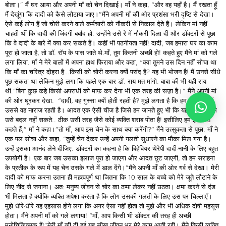
बोला।” मैं घर आया और अपनी माँ को चेन दिखाई। माँ ने कहा, “और वह यहाँ है। मैं रखता हूँ
मैं देखूंगा कि दादी को कैसे लौटाया जाए।”मैंने अपनी माँ की ओर प्रशंसा भरी दृष्टि से देखा।
ऐसे कई लोग हैं जो चोरी करने वाले कर्मचारी को नौकरी से निकाल देते हैं। लेकिन मां नहीं
चाहती थीं कि दादी की जिंदगी बर्बाद हो. उन्होंने उसे रे में नौकरी दिला दी और डॉक्टरों से पूछा
कि वे दादी के बारे में क्या कर सकते हैं। कहीं भी पठनीयता नहीं! दादी, जब हमारा घर का काम
पूरा हो जाता है, तो डॉ. रॉय के पास जाते थे.माँ, तुम कितनी अच्छी हो! कहते हुए मैंने मां को गले
लगा लिया. माँ ने मेरे बालों में अपना हाथ फिराया और कहा, “क्या तुमने उस दिन नहीं सोचा था
कि माँ का चरित्र दोहरा है…किसी को चोरी करना क्यों पसंद है? यह भी भोजन है! मैं उनसे सीधे
पूछ सकता था लेकिन मुझे लगा कि पहले एक बार डाॅ. राय मत मांगो. बाबा की भी यही राय
थी.”बिना कुछ कहे किसी अपराधी को माफ़ कर देना भी एक तरह की सज़ा है।” मैंने अपनी मां
की ओर घूरकर देखा. “दादी, वह गुस्सा क्यों होती रहती है? मुझे लगता है कि हम जो करते हैं
उससे वह नाराज रहती है। आदत एक ऐसी चीज है जिसे हम जानते हुए भी कि यह गलत है, हम
उसे बदल नहीं सकते.. ठीक उसी तरह जैसे कोई व्यक्ति शराब पीता है! इसीलिए हम इसे लत
कहते हैं,” माँ ने कहा।”तो माँ, आप इस चेन के साथ क्या करेंगी?” मैंने उत्सुकता से पूछा. माँ ने
एक पल सोचा और कहा, “तुम्हें चेन देकर उन्हें अपनी गलती सुधारने का मौका मिल गया है।
उन्हें इसका आनंद लेने दीजिए. डॉक्टरों का कहना है कि बिहेवियर थेरेपी दादी-नानी के लिए बहुत
उपयोगी है। एक बार जब उसका इलाज पूरा हो जाएगा और आदत छूट जाएगी, तो हम सराहना
के प्रतीक के रूप में यह चेन उसके गले में डाल देंगे।”मैंने अपनी माँ की ओर गर्व से देखा। मेरी
दादी को माफ करना उतना ही महत्वपूर्ण था जितना कि 10 साल के बच्चे को मेरे जूते लौटाने के
लिए नींद से जगाना। अत: मनुष्य जीवन से चोर का ठप्पा लेकर नहीं उठता। क्षमा करने से दंड
भी मिलता है क्योंकि व्यक्ति अपेक्षा करता है कि लोग उसकी गलती के लिए उस पर चिल्लाएँ।
मुझे धीरे-धीरे यह एहसास होने लगा कि अगर ऐसा नहीं होता तो मुझे और भी अधिक दोषी महसूस
होता। मैंने अपनी माँ को गले लगाया! “माँ, आप किसी भी डॉक्टर की तरह ही अच्छी
मनोचिकित्सक हैं!”मेरी माँ की दी हुई यह सीख जीवन भर मेरे काम आती रही। मैंने किसी व्यक्ति