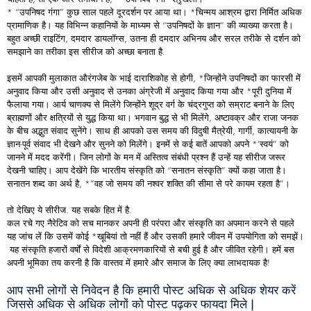
* “उपनिषद गंगा” कुछ साल पहले दूरदर्शन पर आया था। *चिन्मय आश्रम द्वारा निर्मित अधिक
प्रामाणिक है। यह विभिन्न कहानियों के माध्यम से “उपनिषदों के ज्ञान” की व्याख्या करता है।
बहुत अच्छी राइटिंग, दमदार डायलॉग्स, उतना ही दमदार अभिनय और सरल तरीके से दर्शन को
समझाने का तरीका इस सीरीज को अच्छा बनाता है.
इसमें आपकी मुलाकात औरंगजेब के भाई दाराशिकोह से होगी, *जिन्होंने उपनिषदों का फारसी में
अनुवाद किया और उसी अनुवाद से उनका अंग्रेजी में अनुवाद किया गया और *पूरी दुनिया में
फैलाया गया। आर्य चाणक्य से मिलेंगे जिन्होंने शूद्र वर्ग के चंद्रगुप्त को सम्राट बनाने के लिए
ब्राह्मणों और क्षत्रियों से युद्ध किया था। भगवान बुद्ध से भी मिलेंगे, अष्टावक्र और राजा जनक
के बीच अद्भुत संवाद सुनेंगे। साथ ही आपको उस समय की विदुषी मैत्रेयी, गार्गी, कात्यायनी के
ज्ञान-पूर्व संवाद भी देखने और सुनने को मिलेंगे। इनमें से कई बातें आपको अपने *’स्वयं” को
जानने में मदद करेंगी। जिन लोगों के मन में अस्तित्व संबंधी प्रश्न हैं उन्हें यह सीरीज जरूर
देखनी चाहिए। आप देखेंगे कि भारतीय संस्कृति को “सनातन संस्कृति” क्यों कहा जाता है।
सनातन शब्द का अर्थ है, *”वह जो समय की नश्वर शक्ति की सीमा से परे कायम रहता है”।
तो देखिए ये सीरीज. यह सबके हित में है.
कल रचे गए नैरेटिव को सच मानकर अपनी ही परंपरा और संस्कृति का अपमान करने से पहले
यह जांच लें कि उसमें कोई *खूबियां तो नहीं हैं और उसकी हमारे जीवन में उपयोगिता को समझें।
यह संस्कृति हजारों वर्षों से विदेशी आक्रमणकारियों से बची हुई है और जीवित रहेगी। हमें बस
अपनी भूमिका तय करनी है कि वास्तव में हमारे और समाज के लिए क्या लाभदायक है!
आप सभी लोगों से निवेदन है कि हमारी पोस्ट अधिक से अधिक शेयर करें
जिससे अधिक से अधिक लोगों को पोस्ट पढ़कर फायदा मिले |