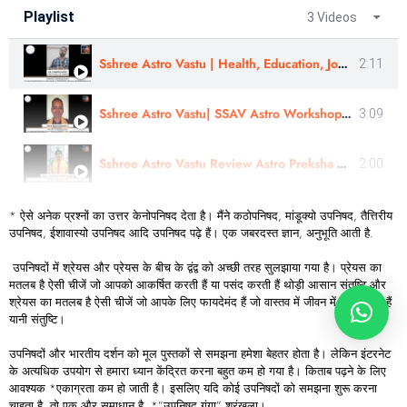
Playlist
3 Videos
Sshree Astro Vastu | Health, Education, Job, Career Resolved | ER. CHAKOR SURVE
2:11
Sshree Astro Vastu| SSAV Astro Workshop & Panchang Rahasyam Course Review | Astro- Kishor Konkane Ji
3:09
Sshree Astro Vastu Review Astro Preksha Pragnesh Ji In Marathi
2:00
* ऐसे अनेक प्रश्नों का उत्तर केनोपनिषद देता है। मैंने कठोपनिषद, मांडूक्यो उपनिषद, तैत्तिरीय
उपनिषद, ईशावास्यो उपनिषद आदि उपनिषद पढ़े हैं। एक जबरदस्त ज्ञान, अनुभूति आती है.
उपनिषदों में श्रेयस और प्रेयस के बीच के द्वंद्व को अच्छी तरह सुलझाया गया है। प्रेयस का
मतलब है ऐसी चीजें जो आपको आकर्षित करती हैं या पसंद करती हैं थोड़ी आसान संतुष्टि और
श्रेयस का मतलब है ऐसी चीजें जो आपके लिए फायदेमंद हैं जो वास्तव में जीवन में खुशी लाती हैं
यानी संतुष्टि।
उपनिषदों और भारतीय दर्शन को मूल पुस्तकों से समझना हमेशा बेहतर होता है। लेकिन इंटरनेट
के अत्यधिक उपयोग से हमारा ध्यान केंद्रित करना बहुत कम हो गया है। किताब पढ़ने के लिए
आवश्यक *एकाग्रता कम हो जाती है। इसलिए यदि कोई उपनिषदों को समझना शुरू करना
चाहता है, तो एक और समाधान है, *”उपनिषद गंगा” श्रृंखला।