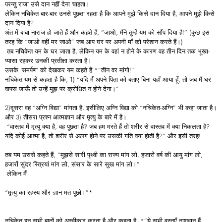
परन्तु राजा उसे दान नहीं देना चाहता।
लेकिन नचिकेत बार-बार उनसे पूछता रहता है कि आपने मुझे किसे दान दिया है, आपने मुझे किसे
दान दिया है?
अंत में बाबा नाराज हो जाते हैं और कहते हैं, “जाओ, मैंने तुम्हें यम को सौंप दिया है!” (कुछ इस
तरह कि “जाओ वहीं मर जाओ” जब आप घर पर अपनी माँ को परेशान करते हैं।)
तब नचिकेत यम के घर जाता है, लेकिन यम के वहां न होने के कारण वह तीन दिन तक भूखा-
प्यासा रहकर उनकी प्रतीक्षा करता है।
उसके ‘समर्पण’ को देखकर यम कहते हैं *”तीन वर मांगो!”
नचिकेत यम से कहता है कि, 1) “यदि मैं अपने पिता को बताए बिना यहाँ आया हूँ, तो जब मैं घर
वापस जाऊँ तो उन्हें मुझ पर क्रोधित न होने देना।”
2)दूसरा वह “अग्नि विद्या” मांगता है, इसीलिए अग्नि विद्या को “नचिकेत-अग्नि” भी कहा जाता है।
और 3) तीसरा प्रश्न आत्मज्ञान और मृत्यु के बारे में है।
“वास्तव में मृत्यु क्या है, वह पूछता है? जब हम मरते हैं तो शरीर से वास्तव में क्या निकलता है?
यदि कोई आत्मा है, तो शरीर से अलग होने पर उसकी गति क्या होती है?” और इसी तरह!
तब यम उससे कहते हैं, “मुझसे सारी पृथ्वी का राज्य मांग लो, हजारों वर्ष की आयु मांग लो,
हजारों सुंदर स्त्रियां मांग लो, संसार के सारे सुख मांग लो।”
लेकिन मैं
“मृत्यु का रहस्य और ज्ञान मत पूछो।”*
नचिकेत इन सभी बातों को अस्वीकार करता है और कहता है, *”ये सभी वस्तुएँ नाशवान हैं,