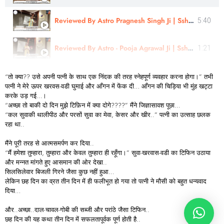
Reviewed By Astro Pragnesh Singh Ji | Sshree Astro Vastu
5:40
Reviewed By Astro - Pooja Agrawal Ji | Sshree Astro Vastu #astrology #nakshatra
1:21
“तो क्या?? उसे अपनी पत्नी के साथ एक निंदक की तरह स्नेहपूर्ण व्यवहार करना होगा।” तभी
पत्नी ने मेरे ऊपर खरवस-वडी घुमाई और आँगन में फेंक दी… आँगन की चिड़िया भी मुंह खट्टा
करके उड़ गई…।
“अच्छा तो बाकी दो दिन मुझे टिफ़िन में क्या दोगे????” मैंने जिज्ञासावश पूछा…
“कल सुवाकी थालीपीठ और परसों सुवा का मेवा, केसर और खीर..” पत्नी का उत्साह छलक
रहा था..
मैंने पूरी तरह से आत्मसमर्पण कर दिया..
“मैं हमेशा तुम्हारा, तुम्हारा और केवल तुम्हारा ही रहूँगा।” सुवा-खरवास-वडी का टिफिन उठाया
और मन्नत मांगते हुए आसमान की ओर देखा..
सिलसिलेवार बिजली गिरने जैसा कुछ नहीं हुआ…
लेकिन छह दिन का व्रत तीन दिन में ही फलीभूत हो गया तो पत्नी ने मौसी को बहुत धन्यवाद
दिया…
और..अच्छा..दाल-चावल-गोबी की सब्जी और परांठे जैसा टिफिन..
छह दिन की यह कथा तीन दिन में सफलतापूर्वक पूर्ण होती है..