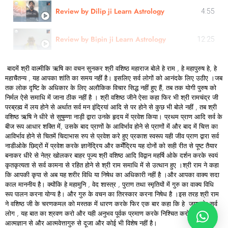
Review by Dilip ji Learn Astrology
4:55
Review by Bipin ji Learn Astrology
12:25
बादमें श्री वाल्मीकि ऋषि का वचन सुनकर श्री वशिष्ठ महाराज बोले हे राम , हे महापुरुष हे, हे
महाचैतन्य , यह आपका शांति का समय नहीं है। इसलिए सर्व लोगों को आनंदके लिए उठीए ।जब
तक लोक दृष्टि के अधिकार के लिए अलौकिक विचार सिद्ध नहीं हुए हैं, तब तक योगी पुरुष को
निर्मल ऐसे समाधि में जाना ठीक नहीं है । श्री वशिष्ठ जीने ऐसा कहा फिर भी श्री रामचंद्र जी
परब्रह्म में लय होने से अर्थात सर्व मन इंद्रियां आदि से पर होने से कुछ भी बोले नहीं , तब श्री
वशिष्ठ ऋषि ने धीरे से सुषुम्णा नाड़ी द्वारा उनके हृदय में प्रवेश किया। प्रथम प्राण आदि सर्व के
बीज रूप आधार शक्ति में, उसके बाद प्राणों के आविर्भाव होने से प्राणों में और बाद में चित्त का
आविर्भाव होने से चितमें चिदाभास रुप से प्रवेश करे हुए प्रकाश स्वरूप यही जीव प्राण द्वारा सर्व
नाडीओके छिद्रों में प्रवेश करके ज्ञानेंद्रिय और कर्मेंद्रिय यह दोनों को सही रीत से पूष्ट तैयार
बनाकर धीरे से नेत्र खोलकर बाहर पूज्य श्री वशिष्ठ आदि विद्वान महर्षि ओके दर्शन करके स्वयं
कृतकृत्यता से सर्व कामना से रहित होने से श्री राम समाधि में से उत्थान हुए ।श्री राम ने कहा
कि आपकी कृपा से अब यह शरीर विधि या निषेध का अधिकारी नहीं है ।और आपका वाक्य सदा
काल माननीय है। क्योंकि हे महामुनि , वेद शास्त्र , पुराण तथा स्मृतियों में गुरु का वाक्य विधि
रूप पालन करना योग्य है। और गुरु के वचन का तिरस्कार करना निषेध है ।इस तरह श्री राम
ने वशिष्ठ जी के चरणकमल को मस्तक में धारण करके फिर एक बार कहा कि हे जगत के सर्व
लोग , यह बात का श्रवण करो और यही अनुभव पूर्वक प्रमाण करके निश्चित करो की यही
आत्मज्ञान से और आत्मवेत्तागुरु से दूजा और कोई भी विशेष नहीं है।