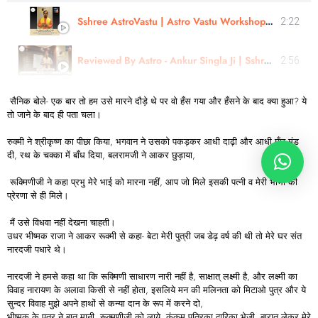
Sshree AstroVastu | Astro Vastu Workshop | Review |Astrologer Rajendra Singh | Uttarakhand
2:22
Reviewed By Astro - Ankur Singla Ji | Sshree Astro Vastu #astrology #nakshatra
2:56
सैनिक बोले- एक बार तो हम उसे मारने दौड़े थे पर वो हँस गया और हँसने के बाद क्या हुआ? ये
तो जाने के बाद ही पता चला।
रुक्मी ने श्रीकृष्ण का पीछा किया, भगवान ने उसको पकड़कर आधी दाढ़ी और आधी मूँछ मुंड
दी, रथ के चक्का में बाँध दिया, बलरामजी ने आकर छुड़ाया,
रूक्मिणीजी ने कहा प्रभु मेरे भाई को मारना नहीं, आप जो मिले इसकी पत्नी व मेरी भाभी की
प्रेरणा से ही मिले।
मैं उसे विधवा नहीं देखना चाहती।
उधर भीष्मक राजा ने आकर रूक्मी से कहा- बेटा मेरी पुत्री जब डेढ़ वर्ष की थी तो मेरे घर संत
नारदजी पधारे थे।
नारदजी ने हमसे कहा था कि रूक्मिणी साधारण नारी नहीं है, साक्षात् लक्ष्मी है, और लक्ष्मी का
विवाह नारायण के अलावा किसी से नहीं होता, इसलिये मन की मलिनता को मिटाओ पुत्र और ये
सुन्दर विवाह मुझे अपने हाथों से कन्या दान के रूप में करने दो,
भीष्मक के पुत्र ने बात मानी, रूक्मणीजी को लाये, कुंकुम् पत्रिका द्वारिका भेजी, बारात लेकर मेरे