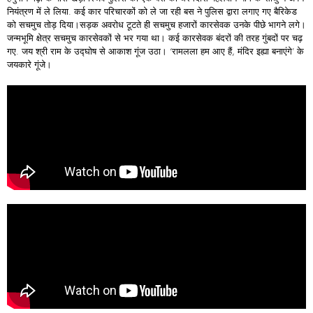
नियंत्रण में ले लिया. कई कार परिचारकों को ले जा रही बस ने पुलिस द्वारा लगाए गए बैरिकेड
को सचमुच तोड़ दिया।सड़क अवरोध टूटते ही सचमुच हजारों कारसेवक उनके पीछे भागने लगे।
जन्मभूमि क्षेत्र सचमुच कारसेवकों से भर गया था। कई कारसेवक बंदरों की तरह गुंबदों पर चढ़
गए. जय श्री राम के उद्घोष से आकाश गूंज उठा। ‘रामलला हम आए हैं, मंदिर इह्या बनाएंगे’ के
जयकारे गूंजे।