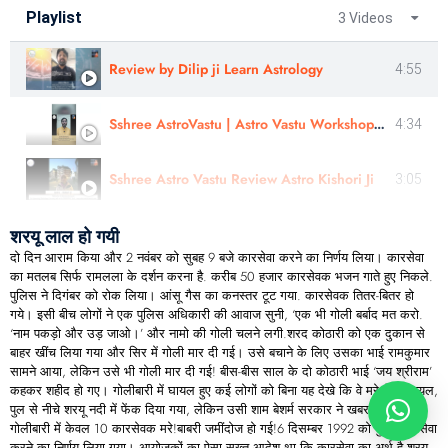
Playlist
3 Videos
Review by Dilip ji Learn Astrology
4:55
Sshree AstroVastu | Astro Vastu Workshop | Review | Healer Shivsharn ji
4:34
Sshree Astro Vastu Review Astro Kishori Ji
3:05
शरयू लाल हो गयी
दो दिन आराम किया और 2 नवंबर को सुबह 9 बजे कारसेवा करने का निर्णय लिया। कारसेवा
का मतलब सिर्फ रामलला के दर्शन करना है. करीब 50 हजार कारसेवक भजन गाते हुए निकले.
पुलिस ने दिगंबर को रोक लिया। आंसू गैस का कनस्तर टूट गया. कारसेवक तितर-बितर हो
गये। इसी बीच लोगों ने एक पुलिस अधिकारी की आवाज सुनी, ‘एक भी गोली बर्बाद मत करो.
‘नाम पकड़ो और उड़ जाओ।’ और नामो की गोली चलने लगी.शरद कोठारी को एक दुकान से
बाहर खींच लिया गया और सिर में गोली मार दी गई। उसे बचाने के लिए उसका भाई रामकुमार
सामने आया, लेकिन उसे भी गोली मार दी गई! बीस-बीस साल के दो कोठारी भाई ‘जय श्रीराम’
कहकर शहीद हो गए। गोलीबारी में घायल हुए कई लोगों को बिना यह देखे कि वे मरे हैं या घायल,
पुल से नीचे शरयू नदी में फेंक दिया गया, लेकिन उसी शाम बेशर्म सरकार ने खबर दी कि
गोलीबारी में केवल 10 कारसेवक मरे!बाबरी जमींदोज हो गई!6 दिसम्बर 1992 को पुनः कार सेवा
करने का निर्णय लिया गया। आयोजकों का ऐसा सख्त आदेश था कि कारसेवा का अर्थ है शरयू