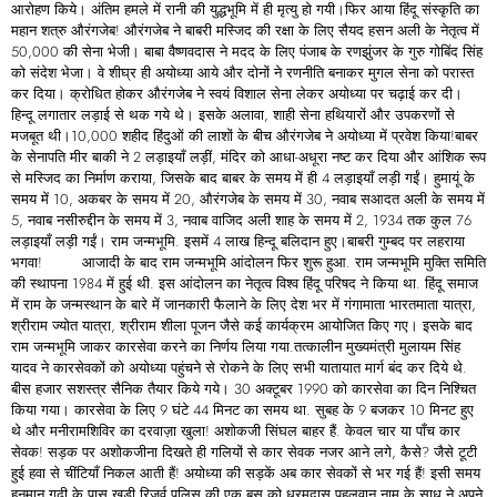
आरोहण किये। अंतिम हमले में रानी की युद्धभूमि में ही मृत्यु हो गयी।फिर आया हिंदू संस्कृति का
महान शत्रु औरंगजेब! औरंगजेब ने बाबरी मस्जिद की रक्षा के लिए सैयद हसन अली के नेतृत्व में
50,000 की सेना भेजी। बाबा वैष्णवदास ने मदद के लिए पंजाब के रणझुंजर के गुरु गोबिंद सिंह
को संदेश भेजा। वे शीघ्र ही अयोध्या आये और दोनों ने रणनीति बनाकर मुगल सेना को परास्त
कर दिया। क्रोधित होकर औरंगजेब ने स्वयं विशाल सेना लेकर अयोध्या पर चढ़ाई कर दी।
हिन्दू लगातार लड़ाई से थक गये थे। इसके अलावा, शाही सेना हथियारों और उपकरणों से
मजबूत थी।10,000 शहीद हिंदुओं की लाशों के बीच औरंगजेब ने अयोध्या में प्रवेश किया!बाबर
के सेनापति मीर बाकी ने 2 लड़ाइयाँ लड़ीं, मंदिर को आधा-अधूरा नष्ट कर दिया और आंशिक रूप
से मस्जिद का निर्माण कराया, जिसके बाद बाबर के समय में ही 4 लड़ाइयाँ लड़ी गईं। हुमायूं के
समय में 10, अकबर के समय में 20, औरंगजेब के समय में 30, नवाब सआदत अली के समय में
5, नवाब नसीरुद्दीन के समय में 3, नवाब वाजिद अली शाह के समय में 2, 1934 तक कुल 76
लड़ाइयाँ लड़ी गईं। राम जन्मभूमि. इसमें 4 लाख हिन्दू बलिदान हुए।बाबरी गुम्बद पर लहराया
भगवा! आजादी के बाद राम जन्मभूमि आंदोलन फिर शुरू हुआ. राम जन्मभूमि मुक्ति समिति
की स्थापना 1984 में हुई थी. इस आंदोलन का नेतृत्व विश्व हिंदू परिषद ने किया था. हिंदू समाज
में राम के जन्मस्थान के बारे में जानकारी फैलाने के लिए देश भर में गंगामाता भारतमाता यात्रा,
श्रीराम ज्योत यात्रा, श्रीराम शीला पूजन जैसे कई कार्यक्रम आयोजित किए गए। इसके बाद
राम जन्मभूमि जाकर कारसेवा करने का निर्णय लिया गया.तत्कालीन मुख्यमंत्री मुलायम सिंह
यादव ने कारसेवकों को अयोध्या पहुंचने से रोकने के लिए सभी यातायात मार्ग बंद कर दिये थे.
बीस हजार सशस्त्र सैनिक तैयार किये गये। 30 अक्टूबर 1990 को कारसेवा का दिन निश्चित
किया गया। कारसेवा के लिए 9 घंटे 44 मिनट का समय था. सुबह के 9 बजकर 10 मिनट हुए
थे और मनीरामशिविर का दरवाज़ा खुला! अशोकजी सिंघल बाहर हैं. केवल चार या पाँच कार
सेवक! सड़क पर अशोकजीना दिखते ही गलियों से कार सेवक नजर आने लगे, कैसे? जैसे टूटी
हुई हवा से चींटियाँ निकल आती हैं! अयोध्या की सड़कें अब कार सेवकों से भर गई हैं! इसी समय
हनुमान गढ़ी के पास खड़ी रिजर्व पुलिस की एक बस को धरमदास पहलवान नाम के साधु ने अपने