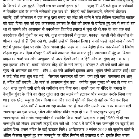
के किनारे से एक मुट्ठी मिट्टी मंच पर लाना! इतना ही! सुबह 11.45 बजे कुछ कारसेवकों
ने विवादित ढांचे के सामने नारेबाजी शुरू कर दी. ‘मिट्टी नहीं खिसकाएंगे, परेशानी तोड़कर
जाएंगे’, इसी कोलाहल में एक साधु द्वारा बजाए गए शंख की ध्वनि ने शांत लेकिन उत्साहित माहौल
को उड़ा दिया! एक सौ एक कारसेवक इमारत के पीछे की तरफ से दाखिल हुए.जब ये सब हो रहा
था तो सामने और आसपास से कारसेवक विवादित इमारत में घुस रहे थे.एक के बाद एक कई
कारसेवक तीनों गुंबदों पर चढ़ गये. कुछ कारसेवकों ने कुदाल, फावड़ा, पहाड़ी जैसे तोड़फोड़ के
औजार पहले से ही छिपा रखे थे, उन्होंने उन्हें भी निकाल लिया। सबसे पहले चढ़ने वाले ने अपनी
शर्ट में छुपकर गुंबद पर ओम लिखा भगवा झंडा फहराया। अब बेहोश होकर कारसेवकों ने निर्माण
तोड़ना शुरू कर दिया.दोपहर 2.45 बजे अचानक तेज आवाज हुई। आसमान में धुंए का विशाल
बादल छा गया! सब लोग उत्सुकता से उधर देखने लगे। दाहिनी ओर का गुंबद ढह गया था।’
एक झटका और दो, बाबरी मस्जिद तोड़ दो’ के नारे लगाए। दोपहर 3.45 बजे बायीं ओर का
गुंबद भी अचानक ढह गया। और 4.45 बजे आखिरी झटका आया. भूकंप जैसी आवाज आई।हवा
में कई फीट तक धूल उड़ गई। ‘सियावर रामचन्द्र की जय’ ‘जय श्री राम’ ‘रामलला हम आए
हैं, मंदिर वहीं बनाएंगे’…के नारों से आसमान गूंज उठा। क्योंकि मुख्य गुम्बद भी नष्ट हो गया था!
464 साल पुराने दागी ढांचे को जमींदोज कर दिया गया।बाबरी दचा या मंदिर के गभारा के
केंद्रीय गुंबद के नीचे का क्षेत्र तुरंत उस रात मलबे को हटाकर और समतल करके लिया गया
था। एक छोटा चबूतरा तैयार किया गया और रात में मूर्ति को फिर से वहीं स्थापित कर दिया
गया। 464 वर्षों से चला आ रहा कलंक नष्ट हो गया और उसके स्थान पर भगवान श्री
रामचन्द्र का एक सरल, छोटा और पवित्र मंदिर खड़ा हो गया !! राष्ट्रपुरुष प्रभु श्री
रामचन्द्रजी को उनके राष्ट्रमंदिर में स्थापित किया गया!!!अदालती लड़ाई 1950 से ही राम
जन्मभूमि को लेकर अदालती लड़ाई चल रही थी. 2003 में कोर्ट ने राम जन्मभूमि पर खुदाई का
आदेश दिया. इसमें मंदिर के कई खंडहर मिले। आख़िरकार 9 नवंबर 2019 को सुप्रीम कोर्ट ने
अंतिम फैसला सुनाते हुए राम जन्मभूमि पर मंदिर निर्माण की इजाजत दे दी. इसके लिए भारत