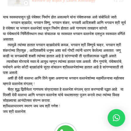
Review by Bipin ji Learn Astrology
12:25
याच स्वरूपापासून पुढे पंचेश्वर निर्माण होत असल्याने यांना पंचेशजनक असे संबोधिले जाते.
भगवान ब्रह्मदेव, भगवान विष्णु, भगवान शंकर, भगवती आदिशक्ती आणि भगवान श्री सूर्य
हे पंचेश्वर या भगवान वल्लभेशां पासून निर्माण होतात असे गाणपत्य तत्वज्ञान सांगते.
या पंचेश्वरांचे निर्मितीस्थान तथा संचालक या स्वरूपात भगवान वल्लभेश दशभुज स्वरूपात वर्णिले
असतात.
त्यामुळे त्यांच्या हातात भगवान ब्रह्मदेवांचे कमळ, भगवान श्री विष्णूचे चक्र, भगवान श्री
शंकरांच्या त्रिशूळ , आदिशक्तीचे धनुष्य अशा सर्व गोष्टी त्यांनी धारण केलेल्या असतात. जणू
काही या सगळ्यांची शक्ती त्यांच्या हातात आहे हे सांगण्याची ती प्रतीकात्मक पद्धती असते.
त्यासोबत मोरयाचे स्वतःचे आयुध म्हणून त्यांच्या हातात पाश असतो. तीन गुणांचे, पंचेश्वरांचे,
पर्यायाने अनंत कोटी ब्रह्मांडांचे सूत्र-संचालन श्रीवल्लभेशांच्या हातात आहे हे सांगण्यासाठी तो
पाश असतो.
अशी ही देवी वल्लभा आणि तिने युक्त असणाऱ्या भगवान वल्लभेशांच्या महामीलनाचा महोत्सव
म्हणजे वल्लभेश मंगलम् !
चैत्र शुद्ध द्वितीयेला गाणपत्य संप्रदायात हे वल्लभेश मंगलम् व्रत करण्याची पद्धत आहे. या
दिवशी देवी वल्लभा आणि भगवान वल्लभेश यांचे यथाशास्त्र पूजन करावे तथा त्यांच्या विवाह
सोहळ्याचा आनंदोत्सव संपन्न करावा.
श्रीवल्लभारमण स्मरण जय जय श्री गणेश !
जय श्री वल्लभेश.