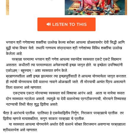
🔊 LISTEN TO THIS
भगवान श्री गणेशाच्या शक्तींचा उल्लेख केल्या बरोबर आपल्या डोळ्यासमोर देवी सिद्धी आणि
बुद्धी यांचा विचार येतो. तथापि गाणपत्य संप्रदायात श्री गणेशांच्या विविध शक्तींचा उल्लेख
केलेला आहे.
परब्रह्म परमात्मा भगवान श्री गणेश आपल्या स्वानंदेश स्वरूपात एकटे एकटे विद्यमान
असतात. कधीतरी त्या परमात्म्याला अनेकत्त्वाची इच्छा जागृत होते. या इच्छेला उपनिषदांनी
एकोऽहम् ! बहुस्याम् ! अशा स्वरूपात वर्णन केले.
ब्रह्मणस्पतीला अशी इच्छा झाल्यावर त्या इच्छापूर्तीसाठी ते आपल्या योगमायेला जागृत करतात.
ही त्यांची योगमायाच देवी वल्लभा नावाने ओळखली जाते. ती मोरयाची अत्यंत प्रिय असल्याने
तिला वल्लभा असे म्हणतात.
एकट्याच एकटा मोरयाच्या स्वरूपात सर्व विश्वाचा आरंभ आहे. आता या मायेचा रूपात
दोन स्वरूपात नटलेला असतो. त्यामुळे या देवी वल्लभेच्या प्रगटीकरणाची, मोरयाने तिच्यासह
नटण्याची तिथी चैत्र शुद्ध द्वितीया असते.
चैत्र हे आरंभाचे प्रतीक. प्रतिपदा हे एकमेवाद्वितीय निर्गुण, निराकार परब्रह्माचे प्रतीक. तर
द्वितीया म्हणजे मायाशबलित, सगुण साकार परब्रह्मा चे प्रतीक.
या स्वरूपात आपल्या योगमायेने अर्थात देवी वल्लभे सोबत विराजमान असणाऱ्या परब्रह्माला
श्रीवल्लभेश असे म्हणतात.