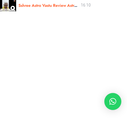
Sshree Astro Vastu Review Astro Bipin Ji Nakshatra Rahasyam In Hindi
16:10