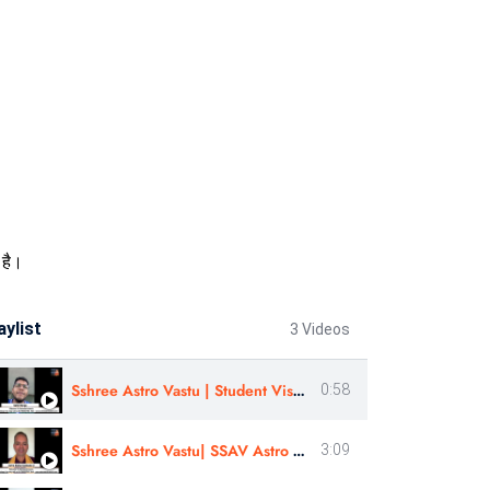
 है।
aylist
3 Videos
Sshree Astro Vastu | Student Visa, Abroad Study - Review In Eng |Sahil Warge | #sshreeastrovastu
0:58
Sshree Astro Vastu| SSAV Astro Workshop & Panchang Rahasyam Course Review | Astro- Kishor Konkane Ji
3:09