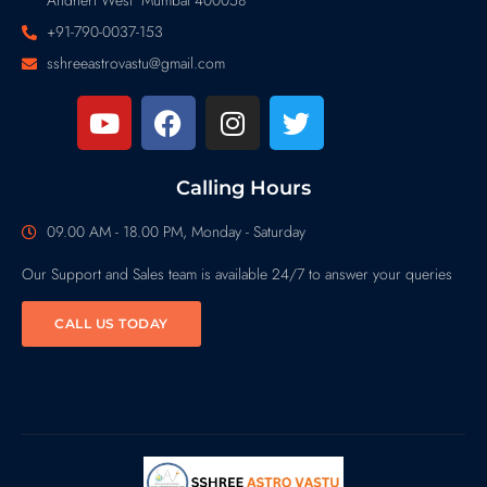
Andheri West Mumbai 400058
+91-790-0037-153
sshreeastrovastu@gmail.com
Calling Hours
09.00 AM - 18.00 PM, Monday - Saturday
Our Support and Sales team is available 24/7 to answer your queries
CALL US TODAY