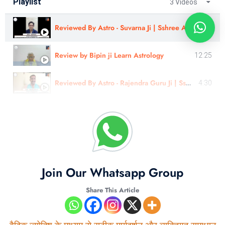
Playlist
3 Videos
Reviewed By Astro - Suvarna Ji | Sshree Astro Vastu
8:01
Review by Bipin ji Learn Astrology
12:25
Reviewed By Astro - Rajendra Guru Ji | Sshree Astro Vastu
4:30
Join Our Whatsapp Group
Share This Article