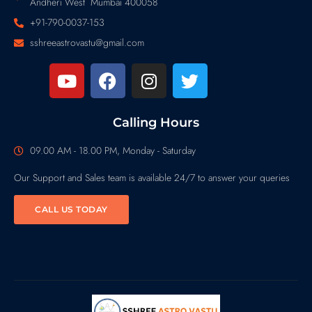
Andheri West Mumbai 400058
+91-790-0037-153
sshreeastrovastu@gmail.com
Calling Hours
09.00 AM - 18.00 PM, Monday - Saturday
Our Support and Sales team is available 24/7 to answer your queries
CALL US TODAY