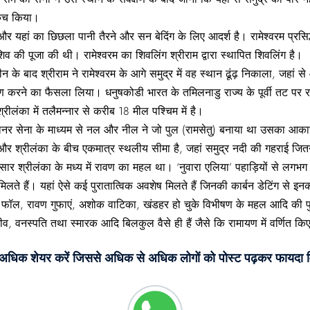
 कूच किया।
ै और यहां का छिछला पानी तैरने और सन बेदिंग के लिए आदर्श है। रामेश्‍वरम प्रसिद्
िव की पूजा की थी। रामेश्वरम का शिवलिंग श्रीराम द्वारा स्थापित शिवलिंग है।
े बाद श्रीराम ने रामेश्वरम के आगे समुद्र में वह स्थान ढूंढ़ निकाला, जहां 
ण करने का फैसला लिया। धनुषकोडी भारत के तमिलनाडु राज्‍य के पूर्वी तट पर रामे
्रीलंका में तलैमन्‍नार से करीब 18 मील पश्‍चिम में है।
र सेना के माध्यम से नल और नील ने जो पुल (रामसेतु) बनाया था उसका आकार मा
रत और श्रीलंका के बीच एकमात्र स्‍थलीय सीमा है, जहां समुद्र नदी की गहराई जित
नुसार श्रीलंका के मध्य में रावण का महल था। ‘नुवारा एलिया’ पहाड़ियों से लग
 मिलते हैं। यहां ऐसे कई पुरातात्विक अवशेष मिलते हैं जिनकी कार्बन डेटिंग से
ण फॉल, रावण गुफाएं, अशोक वाटिका, खंडहर हो चुके विभीषण के महल आदि की पुरा
, वनस्पति तथा स्मारक आदि बिलकुल वैसे ही हैं जैसे कि रामायण में वर्णित कि
े अधिक शेयर करें जिससे अधिक से अधिक लोगों को पोस्ट पढ़कर फायदा म