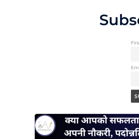
Subs
Fir
Ema