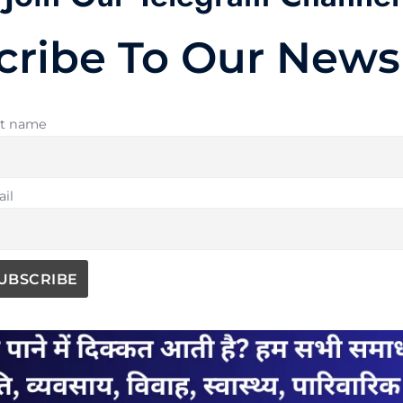
cribe To Our Newsl
st name
il