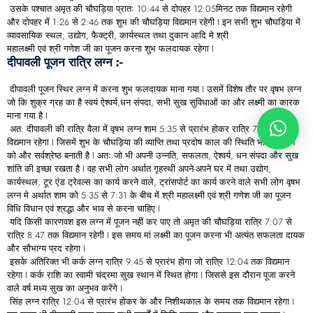
उसके पश्चात अमृत की चौघड़िया प्रातः 10:44 से दोपहर 12:05मिनट तक विद्यमान रहेगी
और दोपहर में 1:26 से 2:46 तक शुभ की चौघड़िया विद्यमान रहेगी I इन सभी शुभ चौघड़िया में
व्यावसायिक स्थल, उद्योग, फैक्ट्री, कार्यस्थल तथा दुकान आदि मे श्री
महालक्ष्मी एवं श्री गणेश जी का पूजन करना शुभ फलदायक रहेगा I
दीपावली पूजन रात्रि लग्न :-
दीपावली पूजन स्थिर लग्न में करना शुभ फलदायक माना गया I उसमें विशेष तौर पर वृषभ लग्न
जो कि शुक्र ग्रह का है स्वयं ऐश्वर्य,धन संपदा, सभी सुख सुविधाओं का और लक्ष्मी का कारक
माना गया है I
अत: दीपावली की रात्रि वैला में वृषभ लग्न शाम 5:35 से प्रारंभ होकर रात्रि 7:31 तक
विद्यमान रहेगा I जिसमें शुभ के चौघड़िया की व्याप्ति तथा प्रदोष काल की स्थिति भी इस लग्न
को और सर्वश्रेष्ठ बनाती है I अतः जो भी अपनी उन्नति, सफलता, ऐश्वर्य, धन संपदा और सुख
शांति की इच्छा रखता है I वह सभी लोग अर्थात गृहस्थी अपने-अपने घर में तथा उद्योग,
कार्यस्थल, टूर एंड ट्रेवल्स का कार्य करने वाले, ट्रांसपोर्ट का कार्य करने वाले सभी लोग वृषभ
लग्न मे अर्थात शाम को 5:35 से 7:31 के बीच में श्री महालक्ष्मी एवं श्री गणेश जी का पूजन
विधि विधान एवं श्रद्धा और भाव से करना चाहिए I
यदि किसी कारणवश इस लग्न में पूजन नहीं कर पाए तो अमृत की चौघड़िया रात्रि 7:07 से
रात्रि 8:47 तक विद्यमान रहेगी I इस समय मां लक्ष्मी का पूजन करना भी अत्यंत सफलता दायक
और सौभाग्य प्रद रहेगा I
इसके अतिरिक्त भी कर्क लग्न रात्रि 9:45 से प्रारंभ होगा जो रात्रि 12:04 तक विद्यमान
रहेगा I कर्क राशि का स्वामी चंद्रमा सुख स्थान में स्थित होगा I जिससे इस दौरान पूजा करने
वाले वर्ष मध्य सुख का अनुभव करेंगे I
सिंह लग्न रात्रि 12:04 से प्रारंभ होकर के और निशीथकाल के समय तक विद्यमान रहेगा I