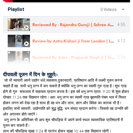
Playlist
3 Videos
Reviewed By - Rajendra Guruji | Sshree Astro Vastu
4:55
Review by Astro.Kishori ji from London | Learn Astrology
4:13
Reviewed By Astro - Pragnesh Singh Ji | Sshree Astro Vastu
3:24
दीपावली पूजन में दिन के मुहूर्त:-
जो भी व्यापारी अपने उद्योग धंधे,व्यवसाय,दुकानदारी, प्रतिष्ठान आदि में लक्ष्मी पूजन करना
चाहते हैं वह सभी धनु लग्न में कर सकते हैं क्योंकि धनु लग्न का स्वामी गुरु ग्रह है I शुभ ग्रह
होने से गुरु सफलता में सहायता प्रदान करता है I इस वर्ष धनु लग्न प्रात: 9:20 से शुरू होकर
दोपहर 11:24 तक विद्यमान रहेगा I अतः धनु लग्न का स्वामी ग्रह बृहस्पति पंचम भाव में स्थित
होकर लगन को देख रहा है साथ ही वह धन और लाभ, ज्ञान और विवेक का कारक भी है I
इसलिए सभी व्यापारी, उद्योगपति को शुद्ध बुद्धि, धन संपदा प्रदान करेगा I जिससे वह उन्नति की
ओर अग्रसर होते जाएंगे I
धनु लग्न के अतिरिक्त भी आप शुभ चौघड़िया में अपने कार्य स्थल व्यवसायिक प्रतिष्ठानों में
पूजन कर सकते हैं I
लाभ की चौघड़िया सुबह 9:24 से प्रारंभ होकर सुबह 10:44 तक विद्यमान रहेगी I