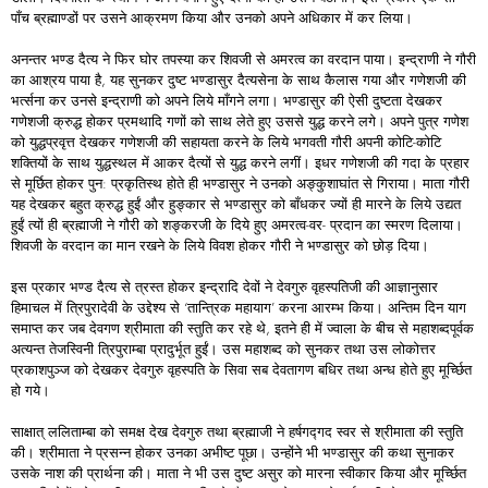
पाँच ब्रह्माण्डों पर उसने आक्रमण किया और उनको अपने अधिकार में कर लिया।
अनन्तर भण्ड दैत्य ने फिर घोर तपस्या कर शिवजी से अमरत्व का वरदान पाया। इन्द्राणी ने गौरी
का आश्रय पाया है, यह सुनकर दुष्ट भण्डासुर दैत्यसेना के साथ कैलास गया और गणेशजी की
भर्त्सना कर उनसे इन्द्राणी को अपने लिये माँगने लगा। भण्डासुर की ऐसी दुष्टता देखकर
गणेशजी क्रुद्ध होकर प्रमथादि गणों को साथ लेते हुए उससे युद्ध करने लगे। अपने पुत्र गणेश
को युद्धप्रवृत्त देखकर गणेशजी की सहायता करने के लिये भगवती गौरी अपनी कोटि-कोटि
शक्तियों के साथ युद्धस्थल में आकर दैत्यों से युद्ध करने लगीं। इधर गणेशजी की गदा के प्रहार
से मूर्छित होकर पुन: प्रकृतिस्थ होते ही भण्डासुर ने उनको अङ्कुशाघांत से गिराया। माता गौरी
यह देखकर बहुत क्रुद्ध हुईं और हुङ्कार से भण्डासुर को बाँधकर ज्यों ही मारने के लिये उद्यत
हुईं त्यों ही ब्रह्माजी ने गौरी को शङ्करजी के दिये हुए अमरत्व-वर- प्रदान का स्मरण दिलाया।
शिवजी के वरदान का मान रखने के लिये विवश होकर गौरी ने भण्डासुर को छोड़ दिया।
इस प्रकार भण्ड दैत्य से त्रस्त होकर इन्द्रादि देवों ने देवगुरु वृहस्पतिजी की आज्ञानुसार
हिमाचल में त्रिपुरादेवी के उद्देश्य से ‘तान्त्रिक महायाग’ करना आरम्भ किया। अन्तिम दिन याग
समाप्त कर जब देवगण श्रीमाता की स्तुति कर रहे थे, इतने ही में ज्वाला के बीच से महाशब्दपूर्वक
अत्यन्त तेजस्विनी त्रिपुराम्बा प्रादुर्भूत हुईं। उस महाशब्द को सुनकर तथा उस लोकोत्तर
प्रकाशपुञ्ज को देखकर देवगुरु वृहस्पति के सिवा सब देवतागण बधिर तथा अन्ध होते हुए मूर्च्छित
हो गये।
साक्षात् ललिताम्बा को समक्ष देख देवगुरु तथा ब्रह्माजी ने हर्षगद्गद स्वर से श्रीमाता की स्तुति
की। श्रीमाता ने प्रसन्न होकर उनका अभीष्ट पूछा। उन्होंने भी भण्डासुर की कथा सुनाकर
उसके नाश की प्रार्थना की। माता ने भी उस दुष्ट असुर को मारना स्वीकार किया और मूर्च्छित