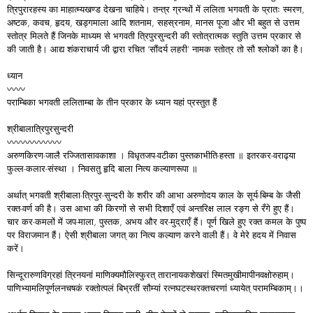
त्रिपुरारहस्य का माहात्म्यखण्ड देखना चाहिये। तन्त्र ग्रन्थों में ललिता भगवती के प्रातः स्मरण,
अष्टक, कवच, हृदय, खड्गमाला आदि शतनाम, सहस्रनाम, मानस पूजा और भी बहुत से उत्तम
स्तोत्र मिलते हैं जिनके माध्यम से भगवती त्रिपुरसुन्दरी की स्तोत्रात्मक स्तुति उत्तम प्रकार से
की जाती है। आद्य शंकराचार्य जी द्वारा रचित ‘सौंदर्य लहरी’ नामक स्तोत्र तो सौ श्लोकों का है।
ध्यान
〰〰
पराम्बिका भगवती ललिताम्बा के तीन प्रकार के ध्यान यहां प्रस्तुत हैं
श्रीबालात्रिपुरसुन्दरी
〰〰〰〰〰〰
अरुणकिरण-जालै रज्जितासावकाशा । विधृतजप-वटीका पुस्तकाभीति-हस्ता ॥ इतरकर-वराढ्या
फुल्ल-कलार-संस्था । निवसतु हृदि बाला नित्य कल्याणरूपा ॥
अर्थात् भगवती श्रीबाला-त्रिपुर-सुन्दरी के शरीर की आभा अरुणोदय काल के सूर्य-बिम्ब के जैसी
रक्त-वर्ण की है। उस आभा की किरणों से सभी दिशाएँ एवं अन्तरिक्ष लाल रङ्ग से रँगे हुए हैं।
चार कर-कमलों में जप-माला, पुस्तक, अभय और वर-मुद्राएँ हैं। पूर्ण खिले हुए रक्त कमल के पुष्प
पर विराजमान हैं। ऐसी श्रीबाला जगत् का नित्य कल्याण करने वाली हैं। वे मेरे हदय में निवास
करें।
सिन्दूरारुणविग्रहां त्रिनयनां माणिक्यमौलिस्फुरत् तारानायकशेखरां स्मितमुखीमापीनवक्षोरुहाम्।
पाणिभ्यामलिपूर्णलनचषकं रक्तोत्पलं बिभ्रतीं सौम्यां रत्नघटस्थरक्तचरणां ध्यायेत् परामम्बिकाम्।।