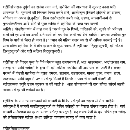
श्रीविद्योपासक दुर्गुणों का सर्वथा त्याग करे, श्रीविद्या की आराधना में सुपात्र बनना अति
आवश्यक है। गुणवानों की निरन्तर निन्दा करने वाले, आर्जवशून्य (जिसमें इंद्रियों का दासत्व,
सीधेपन का अभाव हो,कुटिल), नित्य स्त्रीप्रसंग करने वाले, उद्दण्ड, मन-वाणी-कर्म से
गुरूभक्तिहीनता आदि दोषों से युक्त व्यक्ति से श्रीविद्या की सदा रक्षा करनी
चाहिये। ‘षोडशिकार्णव’ में कहा गया है “पराये गुरु के शिष्यों, नास्तिकों को, सुनने की अनिच्छा
वालों को एवं अर्थ का अनर्थ ढाने वालों को यह विद्या कभी नहीं देनी चाहिये। अन्यथा उपदेष्टा गुरु
शिष्य के पापों से लिप्त हो जाता है।” ध्यान की महिमा मन्त्र जप से भी अधिक बतलाई गई है।
आद्याशक्ति श्रीविद्या के ये तीन प्रकार के मुख्य स्वरूप हैं- श्री बाला त्रिपुरसुन्दरी, श्री षोडशी
त्रिपुरसुन्दरी और श्री ललिता त्रिपुरसुन्दरी।
श्रीविद्या की विस्तृत पूजा के विधि-विधान बहुत समयसाध्य हैं, अतः खड्गमाला, अष्टोत्तरशत नाम,
सहस्रनाम आदि स्तोत्रों के द्वारा भी श्री ललिता महाविद्या की आराधना की जाती है। तन्त्र
ग्रन्थों में षोडशी महाविद्या के प्रातः स्मरण, शतनाम, सहस्रनाम, मानस पूजन, कवच, हृदय,
खड्गमाला आदि बहुत से उत्तम स्तोत्र मिलते हैं जिनके माध्यम से भगवती षोडशी की
स्तोत्रात्मक स्तुति उत्तम प्रकार से की जाती है। आद्य शंकराचार्य जी द्वारा रचित ‘सौंदर्य लहरी’
नामक स्तोत्र सौ श्लोकों का है।
श्रीविद्या के सामान्य आराधकों को भगवती के विविध स्तोत्रों का सहारा ले लेना चाहिये।
धर्मग्रन्थों में भगवती महात्रिपुरसुन्दरी के विविध स्तोत्रों का विशाल संग्रह प्राप्त होता है। यहां
भगवती ललिताम्बा का प्रातः स्मरण स्तोत्र प्रस्तुत है, शङ्कराचार्यजी के द्वारा रचित इस स्तोत्र
को ललितापंचक स्तोत्र अथवा ललिता पञ्चरत्न स्तोत्र भी कहा जाता है।
श्रीललितापञ्चरत्नम्