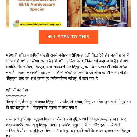
🔊 LISTEN TO THIS
माहेश्वरी शक्ति स्वरुपिणी षोडशी सबसे मनोहर श्रीविग्रह वाली सिद्ध देवी हैं। महाविद्याओं में
भगवती षोडशी का चौथा स्थान है। षोडशी महाविद्या को श्रीविद्या भी कहा जाता है। षोडशी
महाविद्या के ललिता, त्रिपुरा, राज राजेश्वरी, महात्रिपुरसुन्दरी, बालापञ्चदशी आदि अनेक
नाम हैं। लक्ष्मी सरस्वती, ब्रह्माणी – तीनों लोकों की सम्पत्ति एवं शोभा का ही नाम श्री है।
‘त्रिपुरा’ शब्द का अर्थ बताते हुए-‘शक्तिमहिम्न स्तोत्र’ में कहा गया है
श्री माँ महाविद्या
〰〰〰〰〰
‘तिसृभ्यो मूर्तिभ्यः पुरातनत्वात् त्रिपुरा। अर्थात् जो ब्रह्मा, विष्णु एवं महेश- इन तीनों से पुरातन
हो वही त्रिपुरा हैं। ‘त्रिपुरार्णव’ ग्रन्थ में कहा गया है
नाडीत्रयं तु त्रिपुरा सुषुम्ना पिङ्गला विडा। मनो बुद्धिस्तथा चित्तं पुरत्रयमुदाहृतम्। तत्र
तत्र वसत्येषा तस्मात् तु त्रिपुरा मता।। अर्थात् ‘सुषुम्ना, पिंगला और इडा – ये तीनों
नाडियां हैं और मन, बुद्धि एवं चित्त – ये तीन पुर हैं। इनमें रहने के कारण इनका नाम त्रिपुरा
है।’