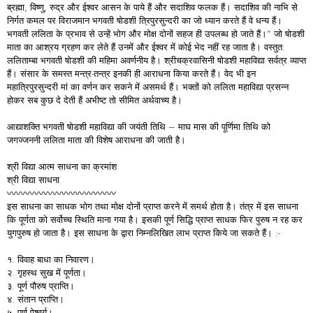
ब्रह्मा, विष्णु, रुद्र और ईश्वर आसन के पाये हैं और सदाशिव फलक हैं। सदाशिव की नाभि से
निर्गत कमल पर विराजमान भगवती षोडशी त्रिपुरसुन्दरी का जो ध्यान करते हैं वे धन्य हैं।
भगवती ललिता के प्रभाव से उन्हें भोग और मोक्ष दोनों सहज ही उपलब्ध हो जाते हैं।” जो षोडशी
माता का आश्रय ग्रहण कर लेते हैं उनमें और ईश्वर में कोई भेद नहीं रह जाता है। वस्तुत:
ललिताम्बा भगवती षोडशी की महिमा अवर्णनीय है। श्रीचक्रवासिनी षोडशी महाविद्या सर्वत्र व्याप्त
हैं। संसार के समस्त मन्त्र-तन्त्र इनकी ही आराधना किया करते हैं। वेद भी इन
महात्रिपुरसुन्दरी मां का वर्णन कर सकने में असमर्थ हैं। भक्तों को ललिता महाविद्या प्रसन्न
होकर सब कुछ दे देती हैं अभीष्ट तो सीमित अर्थवाच्य है।
आद्याशक्ति भगवती षोडशी महाविद्या की जयंती तिथि – माघ मास की पूर्णिमा तिथि को
जगज्जननी ललिता माता की विशेष आराधना की जाती है।
श्री विद्या आत्म साधना का क्रमांश
श्री विद्या साधना
〰〰〰〰〰〰〰〰〰〰〰〰
इस साधना का साधक भोग तथा मोक्ष दोनों प्राप्त करने में समर्थ होता है। तंत्र में इस साधना
कि पूर्णता को सर्वोच्च स्थिति माना गया है। इसकी पूर्ण सिद्धि प्राप्त साधक फिर पुरुष न रह कर
युगपुरुष हो जाता है। इस साधना के द्वारा निम्नलिखित लाभ प्राप्त किये जा सकते हैं। :-
१. विवाह बाधा का निवारण।
२. गृहस्थ सुख में पूर्णता।
३. पूर्ण पौरुष प्राप्ति।
४. संतान प्राप्ति।
५. पूर्ण ऐश्वर्य।