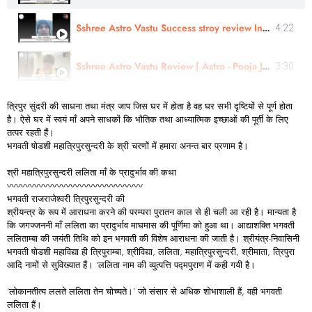
Sshree Astro Vastu Success stroy review In Hindi - Astro Harshit Ji
4:22
Sshree Astro Vastu Review | Astro - Pooja Ji Review | Hindi
3:30
त्रिपुर सुंदरी की साधना तथा मंत्र जाप जिस घर में होता है वह घर सभी दृष्टियों से पूर्ण होता
है। ऐसे घर में स्वयं माँ अपने साधकों कि भौतिक तथा आध्यात्मिक इच्छाओं की पूर्ती के लिए
तत्पर रहती हैं।
भगवती षोडशी महात्रिपुरसुन्दरी के श्री चरणों में हमारा अनन्त बार प्रणाम है।
श्री महात्रिपुरसुन्दरी ललिता माँ के प्रादुर्भाव की कथा
〰〰〰〰〰〰〰〰〰〰〰〰〰〰〰
भगवती राजराजेश्वरी त्रिपुरसुन्दरी की
श्रीयन्त्र के रूप में आराधना करने की परम्परा पुरातन काल से ही चली आ रही है। मान्यता है
कि जगज्जननी माँ ललिता का प्रादुर्भाव माघमास की पूर्णिमा को हुआ था। आद्याशक्ति भगवती
ललिताम्बा की जयंती तिथि को इन भगवती की विशेष आराधना की जाती है। श्रीयंत्र-निवासिनी
भगवती षोडशी महाविद्या ही त्रिपुराम्बा, श्रीविद्या, ललिता, महात्रिपुरसुन्दरी, श्रीमाता, त्रिपुरा
आदि नामों से सुविख्यात हैं। ‘ललिता नाम की व्युत्पत्ति पद्मपुराण में कही गयी है।
‘लोकानतीत्य ललते ललिता तेन चोच्यते।’ जो संसार से अधिक शोभाशाली हैं, वही भगवती
ललिता हैं।