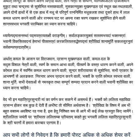
अर्थात् सिन्दूर के समान अरुण विग्रह वाली, तीन नेत्रों से सम्पन्न, माणिक्यजटित प्रकाशमान
मुकुट तथा चन्द्रमा से सुशोभित मस्तकवाली, मुसकानयुक्त मुखमण्डल एवं स्थूल वक्षःस्थलवाली,
अपने दोनों हाथों में से एक हाथ में मधु से परिपूर्ण रत्ननिर्मित मधूकलश तथा दूसरे हाथ में लाल
कमल धारण करने वाली ओर रत्नमय घट पर अपना रक्त चरण रखकर सुशोभित होने वाली
शान्तस्वभाव भगवती पराम्बिका का ध्यान करना चाहिये।
ध्यायेत्पद्मासनस्थां पद्मपत्रायताक्षी वराङ्गीम्। सर्वालङ्कारयुक्तां सततमभयदां भक्तनम्रां
भवानी विकसितवदनां हेमाभां पीतवस्त्रां करकलितलसद्धेमपद्मां श्रीविद्यां शान्तमूर्ति सकलसुरनुतां
सर्वसम्पत्प्रदात्रीम्॥
अर्थात् कमल के आसन पर विराजमान, प्रसन्न मुखमण्डल वाली, कमल-दल के
सदृश विशाल नेत्रों वाली, स्वर्ण के समान आभा वाली, पीतवर्ण के वस्त्र धारण करने वाली, अपने
कोमल हाथ में स्वर्णिम कमल धारण करने वाली, सुन्दर शरीरावायव से सुशोभित, सभी प्रकार के
आभषणों से अलङकत. निरन्तर अभय प्रदान करने वाली, भक्तों के प्रति कोमल स्वभाव वाली,
शान्त मूर्ति, सभी देवताओं से नमस्कृत तथा सम्पूर्ण सम्पदा प्रदान करने वाली भवानी श्रीविद्या का
ध्यान करना चाहिये।
वेद भी इन महात्रिपुरसुन्दरी मां का वर्णन कर सकने में असमर्थ हैं। भक्तों को ललिता महाविद्या
प्रसन्न होकर सब कुछ दे देती हैं अभीष्ट तो सीमित अर्थवाच्य है। ‘श्रीविद्या के विषय में अब भी
बहुत वक्तव्य अवशिष्ट रह गया है, इस हेतु निश्चित रूप से आगे भी कई लेख प्रस्तुत किए जायेंगे।
श्रीललिता जयंती पर ‘श्रीमाता ललिताम्बा प्रीयताम् कहते हुए भगवती ललिता महात्रिपुरसुन्दरी
के श्री चरणों में हमारा बारम्बार प्रणाम है।
आप सभी लोगों से निवेदन है कि हमारी पोस्ट अधिक से अधिक शेयर करें