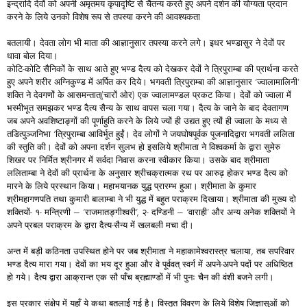
इन्द्रादि देवों को अपनी अमृतमय कृपादृष्टि से चैतन्य करते हुए अपने दर्शन की योग्यता प्रदान
करने के लिये उनको विशेष रूप से तपस्या करने की आवश्यकता
बतलायी। देवता लोग भी माता की आज्ञानुसार तपस्या करने लगे। इधर भण्डासुर ने देवों पर
धावा बोल दिया।
कोटि-कोटि सैनिकों के साथ आते हुए भण्ड दैत्य को देखकर देवों ने त्रिपुराम्बा की प्रार्थना करते
हुए अपने शरीर अग्निकुण्ड में अर्पित कर दिये। भगवती त्रिपुराम्बा की आज्ञानुसार ‘ज्वालामालिनी’
शक्ति ने देवगणों के आसमन्तात्(चारों ओर) एक ज्वालामण्डल प्रकट किया। देवों को ज्वाला में
भस्मीभूत समझकर भण्ड दैत्य सैन्य के साथ वापस चला गया। दैत्य के जाने के बाद देवतागण
जब अपने अवशिष्टाङ्गों की पूर्णाहुति करने के लिये ज्यों ही उद्यत हुए त्यों ही ज्वाला के मध्य से
तडित्पुञ्जनिभा ‘त्रिपुराम्बा आविर्भूत हुईं। देव लोगों ने जयघोषपूर्वक पूजनादिद्वारा भगवती ललिता
की स्तुति की। देवों को अपना दर्शन सुलभ हो इसलिये श्रीमाता ने विश्वकर्मा के द्वारा सुमेरु
शिखर पर निर्मित श्रीनगर में सर्वदा निवास करना स्वीकार किया। उसके बाद श्रीमाता
ललिताम्बा ने देवों की प्रार्थना के अनुसार श्रीचक्रात्मक रथ पर आरुढ़ होकर भण्ड दैत्य को
मारने के लिये प्रस्थान किया। महाभयानक युद्ध प्रारम्भ हुआ। श्रीमाता के कुमार
श्रीमहागणपति तथा कुमारी बालाम्बा ने भी युद्ध में बहुत पराक्रम दिखाया। श्रीमाता की मुख्य दो
शक्तियों- १- मन्त्रिणी – ‘राजमातङ्गीश्वरी’, २- दण्डिनी – ‘वाराही’ और अन्य अनेक शक्तियों ने
अपने प्रबल पराक्रम के द्वारा दैत्य-सैन्य में खलबली मचा दी।
अन्त में बड़ी कठिनता उपस्थित होने पर जब श्रीमाता ने महाकामेश्वरास्त्र चलाया, तब सपरिवार
भण्ड दैत्य मारा गया। देवों का भय दूर हुआ और वे पूर्ववत् स्वर्ग में अपने-अपने पदों पर अधिष्ठित
हो गये। दैत्य द्वारा आक्रान्त एक सौ पाँच ब्रह्माण्डों में भी पुनः चैन की वंशी बजने लगी।
इस प्रकार संक्षेप में यहाँ ये कथा बतलाई गई है। विस्तृत विवरण के लिये विशेष जिज्ञासुओं को