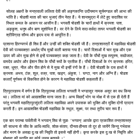
सोलह अक्षरों के मन्त्रवाली ललिता देवी की अङ्गकान्ति उदीयमान सूर्यमण्डल की आभा की
भांति है। षोडशी माता की चार भुजाएं तीन नेत्र हैं। ये शान्तमुद्रा में लेटे हुए सदाशिव पर
स्थित कमल के आसन पर आसीन हैं। भगवती षोडशी के चारों हाथों में क्रमश: पाश,
अङ्कुश, धनुष और बाण सुशोभित हैं। वर देने के लिये सदा-सर्वदा तत्पर भगवती षोडशी का
श्रीविग्रह सौम्य और हृदय दया से आपूरित है।
प्रशान्त हिरण्यगर्भ ही शिव हैं और उन्हीं की शक्ति षोडशी जी हैं। तन्त्रशास्त्रों में महाविद्या षोडशी
देवी को पञ्चवक्त्रा अर्थात् पाँच मुखों वाली बताया गया है। चारों दिशाओं में चार मुख और एक
ऊपर की ओर मुख होने से इन्हें पञ्चवक्त्रा कहा जाता है। देवी के पाँचों मुख तत्पुरुष, सद्योजात,
वामदेव अघोर और ईशान शिव के पाँचों रूपों के प्रतीक हैं। पाँचों दिशाओं के रंग क्रमशः हरित,
रक्त, धूम्र, नील और पीत होने से ये मुख भी इन्हीं रंगों के हैं । देवी षोडशी के दस हाथों में
क्रमश: अभय, टंक, शूल, वज्र, पाश, खड्ग, अंकुश, 1. घण्टा, नाग और अग्नि हैं। षोडश
कलाएँ पूर्णरूप से विकसित होने के कारण ये महाविद्या षोडशी कहलाती हैं।
त्रिपुरारहस्य में वर्णन है कि त्रिपुराम्बा ललिता भगवती ने भण्डासुर नामक असुर का वध किया
था। ललिता मां को आद्याशक्ति माना जाता है। अन्य विद्याएँ भोग या मोक्ष में से एक ही देती हैं
परंतु भगवती महात्रिपुरसुंदरी ललिता महाविद्या अपने उपासक को भुक्ति और मुक्ति दोनों प्रदान
करती हैं। इन आद्याशक्ति षोडशी महाविद्या के स्थूल, सूक्ष्म, पर तथा तुरीय चार रूप हैं।
एक बार पराम्बा पार्वतीजी ने भगवान् शिव से पूछा- “भगवन्! आपके द्वारा प्रकाशित तन्त्रशास्त्र
की साधना से जीव के आधि-व्याधि, शोक-संताप, दीनता-हीनता तो दूर हो जायेंगे किन्तु गर्भवास
और मरण के असह्य दुःख की निवृति तो इससे नहीं होगी। कृपा करके इस दुःख से निवृत्ति और
मोक्षपद की प्राप्ति का कोई उपाय बताइये ।”