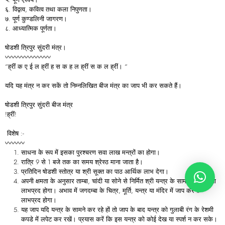
६. विद्वत्व, कवित्व तथा कला निपुणता।
७. पूर्ण कुण्डलिनी जागरण।
८. आध्यात्मिक पूर्णता।
षोडशी त्रिपुर सुंदरी मंत्र।
〰〰〰〰〰〰〰
“ह्रीं क ए ई ल ह्रीं ह स क ह ल ह्रीं स क ल ह्रीं। “
यदि यह मंत्र न कर सकें तो निम्नलिखित बीज मंत्र का जाप भी कर सकते हैं।
षोडशी त्रिपुर सुंदरी बीज मंत्र
!ह्रीं!
विशेष :-
〰〰〰
साधना के रूप में इसका पुरश्चरण सवा लाख मन्त्रों का होगा।
रात्रि 9 से 1 बजे तक का समय श्रेस्ठ माना जाता है।
प्रतिदिन षोडशी स्तोत्र या श्री सूक्त का पाठ आर्थिक लाभ देगा।
अपनी क्षमता के अनुसार ताम्बा, चांदी या सोने से निर्मित श्री यन्त्र के सामने जाप करना
लाभप्रद होगा। अभाव में जगदम्बा के चित्र, मूर्ति, यन्त्र या मंदिर में जाप करना
लाभप्रद होगा।
यह जाप यदि यन्त्र के सामने कर रहे हों तो जाप के बाद यन्त्र को गुलाबी रंग के रेशमी
कपडे में लपेट कर रखें। प्रयास करें कि इस यन्त्र को कोई देख या स्पर्श न कर सके।