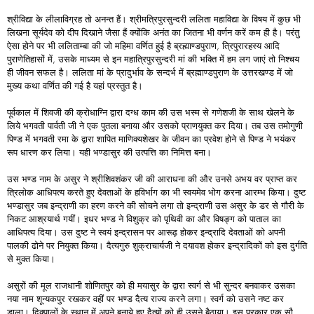
श्रीविद्या के लीलाविग्रह तो अनन्त हैं। श्रीमत्रिपुरसुन्दरी ललिता महाविद्या के विषय में कुछ भी
लिखना सूर्यदेव को दीप दिखाने जैसा हैं क्योंकि अनंत का जितना भी वर्णन करें कम ही है। परंतु
ऐसा होने पर भी ललिताम्बा की जो महिमा वर्णित हुई है ब्रह्माण्डपुराण, त्रिपुरारहस्य आदि
पुराणेतिहासों में, उसके माध्यम से इन महात्रिपुरसुन्दरी मां की भक्ति में हम लग जाएं तो निश्चय
ही जीवन सफल है। ललिता मां के प्रादुर्भाव के सन्दर्भ में ब्रह्माण्डपुराण के उत्तरखण्ड में जो
मुख्य कथा वर्णित की गई है यहां प्रस्तुत है।
पूर्वकाल में शिवजी की क्रोधाग्नि द्वारा दग्ध काम की उस भस्म से गणेशजी के साथ खेलने के
लिये भगवती पार्वती जी ने एक पुतला बनाया और उसको प्राणयुक्त कर दिया। तब उस तमोगुणी
पिण्ड में भगवती रमा के द्वारा शापित माणिक्यशेखर के जीवन का प्रवेश होने से पिण्ड ने भयंकर
रूप धारण कर लिया। यही भण्डासुर की उत्पत्ति का निमित्त बना।
उस भण्ड नाम के असुर ने श्रीशिवशंकर जी की आराधना की और उनसे अभय वर प्राप्त कर
त्रिलोक आधिपत्य करते हुए देवताओं के हविर्भाग का भी स्वयमेव भोग करना आरम्भ किया। दुष्ट
भण्डासुर जब इन्द्राणी का हरण करने की सोचने लगा तो इन्द्राणी उस असुर के डर से गौरी के
निकट आश्रयार्थ गयीं। इधर भण्ड ने विशुक्र को पृथिवी का और विषङ्ग को पाताल का
आधिपत्य दिया। उस दुष्ट ने स्वयं इन्द्रासन पर आरूढ़ होकर इन्द्रादि देवताओं को अपनी
पालकी ढोने पर नियुक्त किया। दैत्यगुरु शुक्राचार्यजी ने दयावश होकर इन्द्रादिकों को इस दुर्गति
से मुक्त किया।
असुरों की मूल राजधानी शोणितपुर को ही मयासुर के द्वारा स्वर्ग से भी सुन्दर बनवाकर उसका
नया नाम शून्यकपुर रखकर वहीं पर भण्ड दैत्य राज्य करने लगा। स्वर्ग को उसने नष्ट कर
डाला। दिक्पालों के स्थान में अपने बनाये हुए दैत्यों को ही उसने बैठाया। इस प्रकार एक सौ