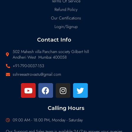
Terms Of Service
Refund Policy
Our Certifications
Login/Signup
Contact Info
502 Mahesh villa Pancham society Gilbert hill
Andheri West Mumbai 400058
+91-790-0037-153
sshreeastrovastu@gmail.com
Calling Hours
09.00 AM - 18.00 PM, Monday - Saturday
Our Support and Sales team is available 24/7 to answer your queries