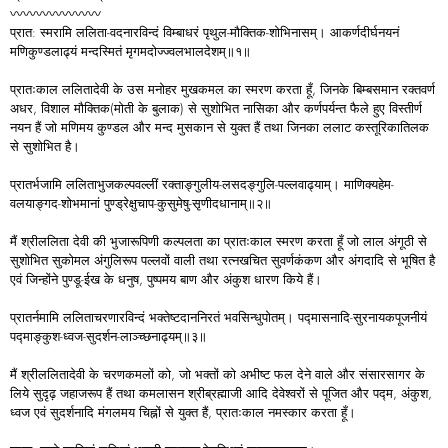
〰〰〰〰〰〰〰
प्रात: स्मरामि ललिता-वदनारविन्दं विम्बाधरं पृथुल-मौक्तिक-शोभिनासम्। आकर्णदीर्घनयनं
मणिकुण्डलाढ्यं मन्दस्मितं मृगमदोज्ज्वलभालदेशम्॥१॥
प्रातःकाल ललितादेवी के उस मनोहर मुखकमल का स्मरण करता हूँ, जिनके बिम्बसमान रक्तवर्ण
अधर, विशाल मौक्तिक(मोती के बुलाक) से सुशोभित नासिका और कर्णपर्यन्त फैले हुए विस्तीर्ण
नयन हैं जो मणिमय कुण्डल और मन्द मुसकान से युक्त हैं तथा जिनका ललाट कस्तूरिकातिलक
से सुशोभित है।
प्रातर्भजामि ललिताभुजकल्पवल्लीं रक्ताङ्गुलीय-लसदङ्गुलि-पल्लवाढ्याम्। माणिक्यहेम-
वलयाङ्गद-शोभमानां पुण्ड्रेक्षुचाप-कुसुमेषु-सृणीदधानाम्॥२॥
मैं श्रीललिता देवी की भुजारूपिणी कल्पलता का प्रातःकाल स्मरण करता हूँ जो लाल अंगूठी से
सुशोभित सुकोमल अंगुलिरूप पल्लवों वाली तथा रत्नखचित सुवर्णकंकण और अंगदादि से भूषित है
एवं जिन्होंने पुण्डू-ईख के धनुष, पुष्पमय बाण और अंकुश धारण किये हैं।
प्रातर्नमामि ललिताचरणारविन्दं भक्तेष्टदाननिरतं भवसिन्धुपोतम्। पद्मासनादि-सुरनायकपूजनीयं
पद्माङ्कुश-ध्वज-सुदर्शन-लाञ्च्छनाढ्यम्॥३॥
मैं श्रीललितादेवी के चरणकमलों को, जो भक्तों को अभीष्ट फल देने वाले और संसारसागर के
लिये सुदृढ़ जहाजरूप हैं तथा कमलासन श्रीब्रह्माजी आदि देवेश्वरों से पूजित और पद्म, अंकुश,
ध्वज एवं सुदर्शनादि मंगलमय चिह्नों से युक्त हैं, प्रातःकाल नमस्कार करता हूँ।