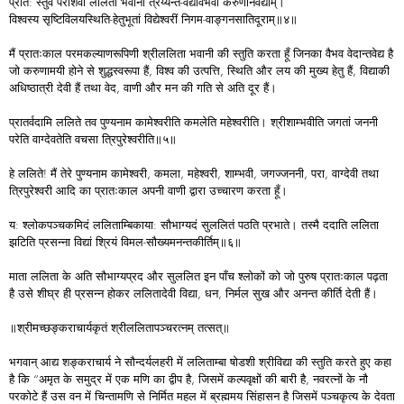
प्रात: स्तुवे परशिवां ललितां भवानी त्रय्यन्त-वेद्यविभवां करुणानवद्याम्।
विश्वस्य सृष्टिविलयस्थिति-हेतुभूतां विद्येश्वरीं निगम-वाङ्गनसातिदूराम्॥४॥
मैं प्रातःकाल परमकल्याणरूपिणी श्रीललिता भवानी की स्तुति करता हूँ जिनका वैभव वेदान्तवेद्य है
जो करुणामयी होने से शुद्धस्वरूपा हैं, विश्व की उत्पत्ति, स्थिति और लय की मुख्य हेतु हैं, विद्याकी
अधिष्ठात्री देवी हैं तथा वेद, वाणी और मन की गति से अति दूर हैं।
प्रातर्वदामि ललिते तव पुण्यनाम कामेश्वरीति कमलेति महेश्वरीति। श्रीशाम्भवीति जगतां जननी
परेति वाग्देवतेति वचसा त्रिपुरेश्वरीति॥५॥
हे ललिते! मैं तेरे पुण्यनाम कामेश्वरी, कमला, महेश्वरी, शाम्भवी, जगज्जननी, परा, वाग्देवी तथा
त्रिपुरेश्वरी आदि का प्रातःकाल अपनी वाणी द्वारा उच्चारण करता हूँ।
य: श्लोकपञ्चकमिदं ललिताम्बिकाया: सौभाग्यदं सुललितं पठति प्रभाते। तस्मै ददाति ललिता
झटिति प्रसन्ना विद्यां श्रियं विमल-सौख्यमनन्तकीर्तिम्॥६॥
माता ललिता के अति सौभाग्यप्रद और सुललित इन पाँच श्लोकों को जो पुरुष प्रातःकाल पढ़ता
है उसे शीघ्र ही प्रसन्न होकर ललितादेवी विद्या, धन, निर्मल सुख और अनन्त कीर्ति देती हैं।
॥श्रीमच्छङ्कराचार्यकृतं श्रीललितापञ्चरत्नम् तत्सत्॥
भगवान् आद्य शङ्कराचार्य ने सौन्दर्यलहरी में ललिताम्बा षोडशी श्रीविद्या की स्तुति करते हुए कहा
है कि “अमृत के समुद्र में एक मणि का द्वीप है, जिसमें कल्पवृक्षों की बारी है, नवरत्नों के नौ
परकोटे हैं उस वन में चिन्तामणि से निर्मित महल में ब्रह्ममय सिंहासन है जिसमें पञ्चकृत्य के देवता