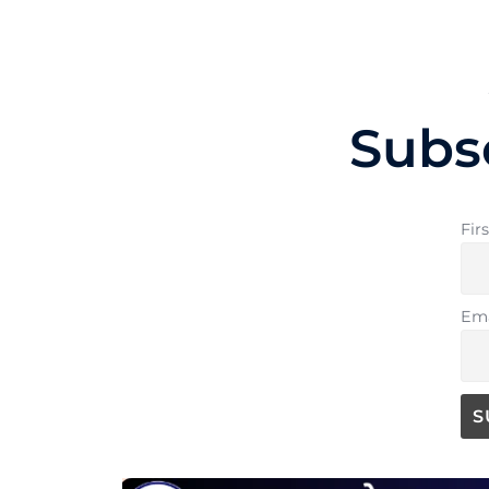
Subs
Fir
Ema