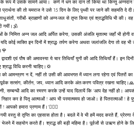
र के रूप में उसके सामने आया। कर्ण ने धन का दान तो किया था किन्तु अन्नदान 
ज से प्रार्थना की तो यमराज ने उसे 15 दिन के लिए पृथ्वी पर जाने की सहमति द
-संतों, गरीबों- ब्राह्मणों को अन्न-जल से तृप्त किया एवं श्राद्धविधि भी की।
दी गयीं।🕉
े निमित्त अन्न जल आदि अर्पित करेगा, उसकी अंजलि मृतात्मा जहाँ भी होगी वह
ि कोई व्यक्ति इन दिनों में श्राद्ध- तर्पण करेगा अथवा जलांजलि देगा तो वह भ
ै।🌹
वादशी एवं पौष की अमावस्या ये चार तिथियाँ युगों की आदि तिथियाँ हैं। इन दिनों म
ए श्राद्ध विधि करनी चाहिए।💢
 को आमन्त्रण न दें, नहीं तो उसी की आवभगत में ध्यान लगा रहेगा एवं पितरों 
 पूर्वक सत्संग, कीर्तन, जप, ध्यान आदि करके अंतःकरण पवित्र रखना चाहिए।🙏
्नी, सम्बन्धी आदि का स्मरण करके उन्हें याद दिलायें कि ‘आप देह नहीं हो। आपक
िहार कर हे पितृ आत्माओं ! आप भी परमात्ममय हो जाओ। हे पितरात्माओं ! हे पुण्य
! आपको हमारा प्रणाम हैं।’👩‍❤️‍👩
 वस्तु से तृप्ति का एहसास होता है। बदले में वे भी हमें मदद करते हैं, प्रेरणा देते
ेजने में सहयोग करते हैं। श्राद्ध की बड़ी महिमा है। पूर्वजों से उऋण होने के ल