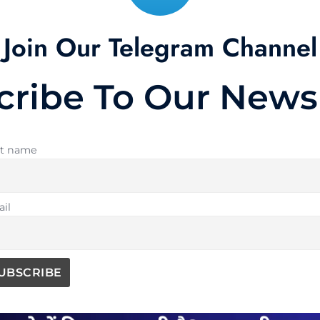
Join Our Telegram Channel
cribe To Our Newsl
st name
il