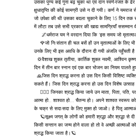
उसका पुण्य कई गुना बढ़ चुका था एवं दान स्वर्ण-रजत के ढे
क्षुधातृप्ति की कोई सामग्री उसे न दी गयी। कर्ण ने यमरा
जो उपेक्षा की थी उसका बदला चुकाने के लिए 15 दिन तक साधु
में लौटा तब उसे सभी प्रकार की खाद्य सामग्रियाँ ससम्मान 
🌌धर्मराज यम ने वरदान दिया कि ‘इस समय जो मृतात्माओं क
🌹जो निःसंतान ही चल बसें हों उन मृतात्माओं के लिए भी यद
उनके लिए भी इस अवधि के दौरान दी गयी अंजलि पहुँचती ह
💢वैशाख शुक्ल तृतीया, कार्तिक शुक्ल नवमी, आश्विन कृष्ण द्
दिन में तीन बार स्नान एवं एक बार भोजन का नियम पालते हु
🙏जिस दिन श्राद्ध करना हो उस दिन किसी विशिष्ट व्यक्ति
सकते हैं। जिस दिन श्राद्ध करना हो उस दिन विशेष उत्साह
👩‍❤️‍👩 जिनका श्राद्ध किया जाये उन माता, पिता, पति, पत
आत्मा हो.. शाश्वत हो… चैतन्य हो। अपने शाश्वत स्वरूप को न
के चक्र से सदा-सदा के लिए मुक्त हो जाओ। हे पितृ आत्माओं 
🪐सूक्ष्म जगत् के लोगों को हमारी श्रद्धा और श्रद्धा से दी गयी
किसी सन्तान का जन्म होने वाला हो तो वे अच्छी आत्माओं को भ
श्राद्ध किया जाता है।🪐