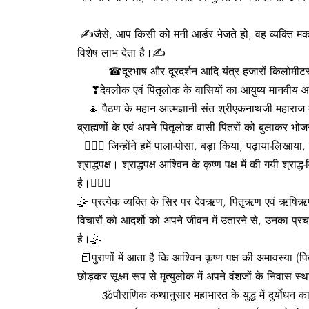
✍जैसे, आप किसी को मनी आर्डर भेजते हो, वह व्यक्ति मक
विशेष लाभ देता है।✍
☎दूरभाष और दूरदर्शन आदि यंत्र हजारों किलोमीटर का अंतर
❣देवलोक एवं पितृलोक के वासियों का आयुष्य मानवीय आयुष
🧘 पैठण के महान आत्मज्ञानी संत श्रीएकनाथजी महाराज को 
ब्राह्मणों के एवं अपने पितृलोक वासी पितरों को बुलाकर 
👩‍❤️‍👩 जिन्होंने हमें पाला-पोसा, बड़ा किया, पढ़ाया-लिखाया, 
श्राद्धपक्ष। श्राद्धपक्ष आश्विन के कृष्ण पक्ष में की गयी श्रा
है।👩‍❤️‍👩
🤹 प्रत्येक व्यक्ति के सिर पर देवऋण, पितृऋण एवं ऋषिऋण र
विचारों को आदर्शो को अपने जीवन में उतारने से, उनका प्
है।🤹
📕पुराणों में आता है कि आश्विन कृष्ण पक्ष की अमावस्या (पि
छोड़कर सूक्ष्म रूप से मृत्युलोक में अपने वंशजों के निवास स्
🕉पौराणिक कथानुसार महाभारत के युद्ध में दुर्योधन का विश