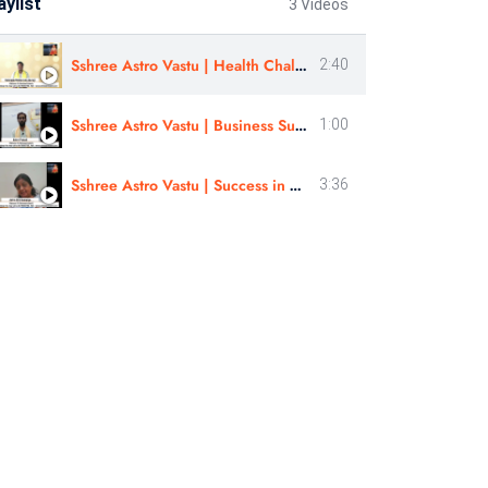
aylist
3 Videos
Sshree Astro Vastu | Health Challenges |Review By - Kannada Mohan Jain Guru Ji |
2:40
Sshree Astro Vastu | Business Success | By Astro Prasad
1:00
Sshree Astro Vastu | Success in Marriage, Political Success, Finance | By Astro Priti somaiya
3:36