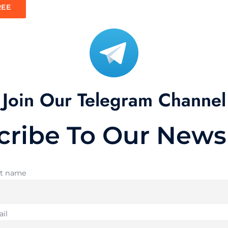
REE
Join Our Telegram Channel
cribe To Our Newsl
st name
il