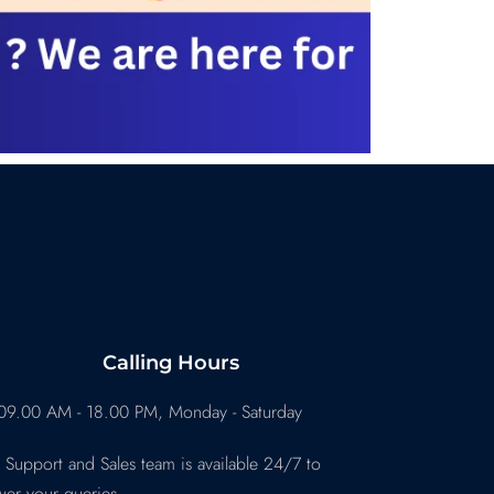
Calling Hours
09.00 AM - 18.00 PM, Monday - Saturday
 Support and Sales team is available 24/7 to
wer your queries