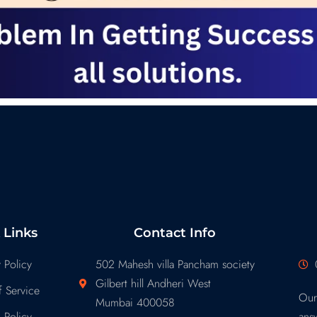
 Links
Contact Info
 Policy
502 Mahesh villa Pancham society
Gilbert hill Andheri West
 Service
Our
Mumbai 400058
 Policy
ans