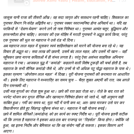
Sshree Astro Vastu | Health, Education, Family Matter - Review | Mamta Jain
1:53
जासूस
यानी
राजा
की
तीसरी
आँख।
वह
सदा
जागृत
और
सावधान
रहनी
चाहिए।
शिवकाल
का
गुप्तचर
विभाग
निःसंदेह
अद्वितीय
था।
गुप्तचर
पक्का
स्वराज्यनिष्ठ
होना
अनिवार्य
था।
यदि
वह
परकियों
से “
देवाण-
घेवाण”
करने
लगे
तो
नाश
निश्चित
था।
गुप्तचर
अत्यंत
चतुर,
बुद्धिमान
और
हरफनमौला
होना
चाहिए।
कारवार
की
एक
मोहिम
में
मराठी
गुप्तचरों
ने
अद्भुत
कार्य
किया,
परंतु
एक
गुप्तचर
की
भूल
पर
महाराज
ने
उसे
दंड
भी
दिया।
अब
महाराज
लाल
महल
में
घुसकर
स्वयं
शाहिस्तेखान
को
मारने
की
योजना
बना
रहे
थे।
यह
विचार
ही
अद्भुत
था।
सवा
लाख
की
छावनी,
उसमें
बंद
लाल
महल,
और
उसमें
भी
खान –
वहाँ
पहुँचकर
छापा
मारना
कविताओं
में
ही
संभव
लगता
है।
परंतु
ऐसा
असंभव
साहसिक
अभियान
महाराज
ने
रचा।
आजकल
युद्ध
में “
कमांडो”
कहलाने
वाली
विशेष
टुकड़ी
की
चर्चा
होती
है,
तब
महाराज
के
सभी
सैनिक
कमांडो
जैसे
थे,
और
उनमें
से
भी
अधिक
पटु
योद्धा
महाराज
के
पास
थे।
इसका
प्रमाण “
ऑपरेशन
लाल
महल”
में
दिखा।
पूरी
योजना
गुप्तचरों
की
करामात
पर
आधारित
थी।
इसके
लिए
महाराज
ने
मध्यरात्रि
का
समय
चुना –
चैत्र
शुक्ल
अष्टमी
की
रात,
जब
अगले
दिन
रामनवमी
थी।
उसी
माह
मुगलों
का
रोज़ा
शुरू
हुआ
था।
छापे
की
रात
छठा
रोज़ा
था।
रोज़े
के
बाद
रात
को
भरपेट
भोजन
कर
मुगल
सैनिक
और
खानदान
निश्चिंत
होकर
सो
जाते
थे,
यही
अनुमान
सही
साबित
हुआ।
गर्मी
का
समय
था,
मुठा
नदी
में
पानी
कम
था,
अतः
छापा
मारकर
उसे
पार
कर
शिवाजीनगर
होते
हुए
सिंहगढ़
पहुँचना
संभव
था।
महाराज
ने
यही
योजना
बनाई।
छापे
में
शामिल
सैनिकों (
कमांडोज)
को
हर
कार्य
का
स्पष्ट
निर्देश
था।
पूरी
योजना
इतनी
सटीक
थी
कि
लगता
है
महाराज
ने
इसका
आठ-
दस
बार
राजगढ़
पर “
रिहर्सल”
किया
होगा।
क्योंकि
जो
हुआ,
वह
इतना
निर्दोष
और
बेमिसाल
था
कि
वह
संयोग
नहीं
हो
सकता।
इसका
विवरण
आगे
आएगा।