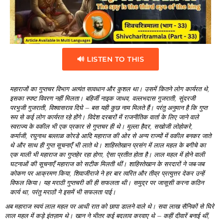
🔊 LISTEN TO THIS
महाराजों
का
गुप्तचर
विभाग
अत्यंत
सावधान
और
कुशल
था।
उसमें
कितने
लोग
कार्यरत
थे,
इसका
स्पष्ट
विवरण
नहीं
मिलता।
बहिर्जी
नाइक
जाधव,
वल्लभदास
गुजराती,
सुंदरजी
परभुजी
गुजराती,
विश्वासराव
दिघे –
बस
यही
कुछ
नाम
मिलते
हैं।
परंतु
अनुमान
है
कि
गुप्त
रूप
से
कई
लोग
कार्यरत
रहे
होंगे।
विदेश
दरबारों
में
राजनीतिक
वार्ता
के
लिए
जाने
वाले
स्वराज्य
के
वकील
भी
एक
प्रकार
से
गुप्तचर
ही
थे।
मुल्ला
हैदर,
सखोजी
लोहोकरे,
कर्माजी,
रघुनाथ
बल्लाळ
कोरडे
आदि
महाराज
की
ओर
से
अन्य
राज्यों
में
वकील
बनकर
जाते
थे
और
साथ
ही
गुप्त
सूचनाएँ
भी
लाते
थे।
शाहिस्तेखान
प्रसंग
में
लाल
महल
के
बगीचे
का
एक
माली
भी
महाराज
का
गुप्तहेर
रहा
होगा,
ऐसा
प्रतीत
होता
है।
लाल
महल
में
होने
वाली
घटनाओं
की
सूचनाएँ
महाराज
को
सटीक
मिलती
थीं।
शाहिस्तेखान
के
सरदारों
ने
जब-
जब
कोकण
पर
आक्रमण
किया,
शिवाजीराजे
ने
हर
बार
त्वरित
और
तीव्र
प्रत्युत्तर
देकर
उन्हें
विफल
किया।
यह
मराठी
गुप्तचरी
की
ही
सफलता
थी।
समुद्र
पर
जासूसी
करना
कठिन
कार्य
था,
परंतु
मराठों
ने
इसमें
भी
सफलता
पाई।
अब
महाराज
स्वयं
लाल
महल
पर
आधी
रात
को
छापा
डालने
वाले
थे।
सवा
लाख
सैनिकों
से
घिरे
लाल
महल
में
कड़े
इंतज़ाम
थे।
खान
ने
भीतर
कई
बदलाव
करवाए
थे –
कहीं
दीवारें
बनाई
थीं,