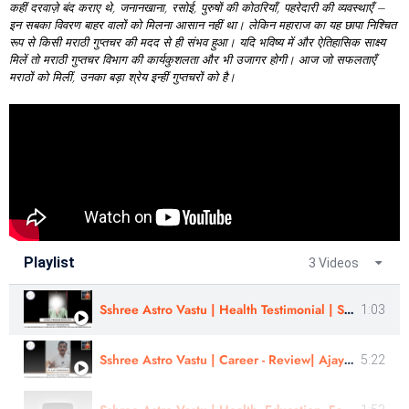
कहीं
दरवाज़े
बंद
कराए
थे,
जनानखाना,
रसोई,
पुरुषों
की
कोठरियाँ,
पहरेदारी
की
व्यवस्थाएँ –
इन
सबका
विवरण
बाहर
वालों
को
मिलना
आसान
नहीं
था।
लेकिन
महाराज
का
यह
छापा
निश्चित
रूप
से
किसी
मराठी
गुप्तचर
की
मदद
से
ही
संभव
हुआ।
यदि
भविष्य
में
और
ऐतिहासिक
साक्ष्य
मिलें
तो
मराठी
गुप्तचर
विभाग
की
कार्यकुशलता
और
भी
उजागर
होगी।
आज
जो
सफलताएँ
मराठों
को
मिलीं,
उनका
बड़ा
श्रेय
इन्हीं
गुप्तचरों
को
है।
Playlist
3 Videos
Sshree Astro Vastu | Health Testimonial | Shivani
1:03
Sshree Astro Vastu | Career - Review| Ajay Sarwankar
5:22