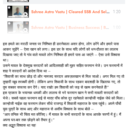
Sshree Astro Vastu | Cleared SSB And Selected For Navy | Review By - Mr Sushil | In Hindi
1:20
Sshree Astro Vastu | Business Success | By Astro Prasad
1:00
इस हमले का मराठी जनता पर निश्चित ही डरानेवाला असर होगा, लोग डरेंगे और हमारे पास
आकर जुड़ेंगे – ऐसा खान को लगा। इस डर के साथ यदि लोगों को धन-दौलत का लालच
दिखाया जाए तो ये गांव वाले मावले लोग निश्चित ही हमारे पास आ जाएंगे – ऐसा उसे विश्वास
था।
उसने मावल के देशमुख सरदारों को आदिलशाही की मुहर सहित फरमान भेजे। उन फरमानों में
शाह ने सरदारों को आदेश दिया था –
“
शिवाजी
का
साथ
छोड़
दो
और
नामजद
सरदार
अफज़लखान
से
मिल
जाओ।
अगर
मिल
गए
तो
तुम्हारी
खूब
तरक्की
होगी।
लेकिन
अगर
शिवाजी
के
साथ
रहकर
बादशाही
के
खिलाफ
गए,
तो
तुम
सबका
सफाया
कर
देंगे।
याद
रखो!
हम
शिवाजी
को
जड़
से
खत्म
करनेवाले
हैं!”
इस प्रकार के भयानक धमकी और लालच से भरे फरमान खान ने सभी मावली सरदारों को
भेजे। सबसे पहला फरमान वाई से मात्र पाँच कोस दूर रहनेवाले
कान्होजी
नाईक
जेधे
को मिला।
कान्होजी नाईक वह फरमान लेकर सीधे राजगढ़ में शिवाजी महाराज के पास पहुंचे। अपने पाँचों
युवा पुत्रों के साथ आए और महाराज से असीम विश्वास के साथ बोले –
“
आप
तनिक
भी
चिंता
मत
कीजिए।
मैं
मावल
के
सभी
सरदारों
के
साथ
आपके
चरणों
में
हूं।
मैं
अपना
घर-
बार
तक
छोड़ने
को
तैयार
हूं।”
क्या अद्भुत विश्वास था यह!