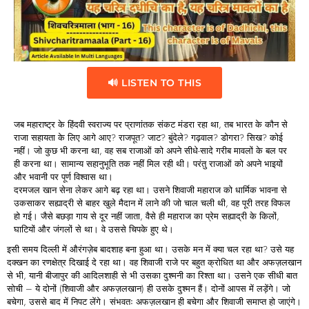
🔊 LISTEN TO THIS
जब महाराष्ट्र के हिंदवी स्वराज्य पर प्राणांतक संकट मंडरा रहा था, तब भारत के कौन से
राजा सहायता के लिए आगे आए? राजपूत? जाट? बुंदेले? गढ़वाल? डोगरा? सिख? कोई
नहीं। जो कुछ भी करना था, वह सब राजाओं को अपने सीधे-सादे गरीब मावलों के बल पर
ही करना था। सामान्य सहानुभूति तक नहीं मिल रही थी। परंतु राजाओं को अपने भाइयों
और भवानी पर पूर्ण विश्वास था।
दरमजल खान सेना लेकर आगे बढ़ रहा था। उसने शिवाजी महाराज को धार्मिक भावना से
उकसाकर सह्याद्री से बाहर खुले मैदान में लाने की जो चाल चली थी, वह पूरी तरह विफल
हो गई। जैसे बछड़ा गाय से दूर नहीं जाता, वैसे ही महाराज का प्रेम सह्याद्री के किलों,
घाटियों और जंगलों से था। वे उससे चिपके हुए थे।
इसी समय दिल्ली में औरंगज़ेब बादशाह बना हुआ था। उसके मन में क्या चल रहा था? उसे यह
दक्खन का रणक्षेत्र दिखाई दे रहा था। वह शिवाजी राजे पर बहुत क्रोधित था और अफज़लखान
से भी, यानी बीजापुर की आदिलशाही से भी उसका दुश्मनी का रिश्ता था। उसने एक सीधी बात
सोची – ये दोनों (शिवाजी और अफज़लखान) ही उसके दुश्मन हैं। दोनों आपस में लड़ेंगे। जो
बचेगा, उससे बाद में निपट लेंगे। संभवतः अफज़लखान ही बचेगा और शिवाजी समाप्त हो जाएंगे।