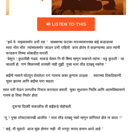
🔊 LISTEN TO THIS
“इथे ये. माझ्यासमोर उभी रहा.” चाबकाचा फटका मारल्यासारख्या बाई कडाडल्या.
स्वरा भीत भीत त्यांच्यासमोर जाऊन उभी राहिली. काय होतंय ते कळण्याच्या आत त्यांनी
फाडकन तिच्या थोबाडीत मारली.
“बेसुरा ! कुठलीही गाढवं, माकडं येतात नि मी शिष्य म्हणून पत्करते त्यांना ! मठ्ठ कुठली ! जा.
चालती हो. गाणं शिकायची लायकी नाही तुझी. पुन्हा मला तोंड दाखवू नकोस.”
बाईंनी नव्याने घोटवून घेतलेला राग गाताना कशा कुणास ठाऊक…. स्वराच्या ठिकठिकाणी
चुका झाल्या आणि बाईंचा पारा चढला.
स्वरा घरी येऊन लागलीच रियाज करायला बसली. चुका सुधारून निर्दोष आणि आत्मविश्वासाने
गायचं हा तिचा निर्धार होता.
दुसऱ्या दिवशी सकाळीच ती बाईंकडे पोहोचली.
“तू ? पुन्हा लोचटासारखी आलीस ? मला तोंड दाखवू नको म्हणून सांगितलं होतं ना काल ?”
” बाई, मी चुकले. आज चूक होणार नाही. मी भरपूर सराव करून आले आहे.”