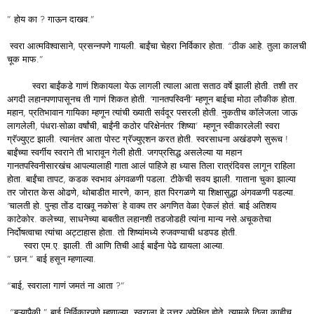
” होय का ? गाऊन दाखव.”
स्वरा आत्मविश्वासाने, प्रसन्नपणे गायली. बाईंचा चेहरा निर्विकार होता. “ठीक आहे. तुला कालची
चूक माफ.”
स्वरा बाईंकडे गाणं शिकायला येऊ लागली त्याला आता सताठ वर्षे झाली होती. तशी तर
अगदी लहानपणापासूनच ती गाणं शिकत होती. ‘गानतपस्विनी’ म्हणून बाईचा मोठा लौकीक होता.
महान, प्रतिभावान गायिका म्हणून त्यांची ख्याती सर्वदूर पसरली होती. नुकतीच कॉलेजला जाऊ
लागलेली, पंधरा-सोळा वर्षांची, बाईंनी कठोर परिक्षेनंतर ‘शिष्या’ म्हणून स्वीकारलेली स्वरा
ग्रॅज्युएट झाली. त्यानंतर आता पोस्ट ग्रॅज्युएशन करत होती. स्वरसाधना अखंडपणे सुरूच !
बाईंच्या स्वर्गीय स्वराने ती भारावून गेली होती. जगप्रसिद्ध असलेल्या या महान
गानतपस्विनीसारखंच आपल्यालाही गाता आलं पाहिजे हा ध्यास तिला रात्रंदिवस लागून राहिला
होता. बाईंचा तापट, कडक स्वभाव अंगवळणी पडला. टीकेची सवय झाली. गाताना चुका झाल्या
तर जोरात केस ओढणे, थोबाडीत मारणे, कान, हात पिरगळणे या शिक्षासुद्धा अंगवळणी पडल्या.
‘चालती हो. पुन्हा तोंड दाखवू नकोस’ हे वाक्य तर अगणित वेळा ऐकलं होतं. बाई अतिशय
काटेकोर. कलेच्या, साधनेच्या बाबतीत लहानशी तडजोडही त्यांना मान्य नसे.अचूकतेचा
निर्दोषत्वाचा त्यांचा अट्टाहास होता. तो शिष्यांमध्ये रुजवण्याची धडपड होती.
स्वरा एम.ए. झाली. ती आणि तिची आई बाईंना पेढे द्यायला आल्या.
” छान.” बाई हसून म्हणाल्या.
“बाई, स्वराला गाणं जमतं ना आता ?”
“बऱ्यापैकी.” बाई निर्विकारपणे म्हणाल्या. स्वराला हे उत्तर अपेक्षित होते. त्यामुळे तिला काहीच