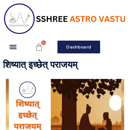
Dashboard
शिष्यात् इच्छेत् पराजयम्