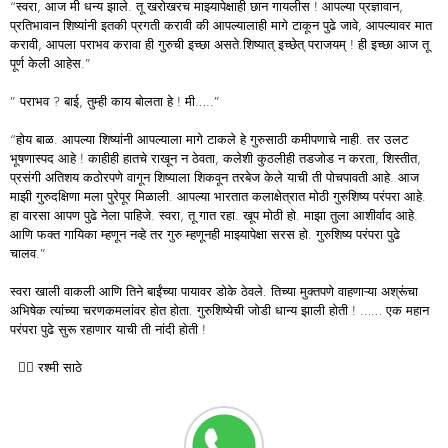
“स्वरा, आज मी धन्य झाले. तू खरोखरच माझ्यापेक्षाही छान गायलीस ! आपल्या प्रज्ञावान,
प्रतिभावान शिष्यांनी इतकी प्रगती करावी की आपल्यालाही मागे टाकून पुढे जावे, आपल्यावर मात
करावी, आपला पराभव करावा ही गुरुची इच्छा असते.शिष्यात् इच्छेत् पराजयम् ! ही इच्छा आज तू
पूर्ण केली आहेस.”
” पराभव ? बाई, तुम्ही काय बोलता हे ! मी…..”
“होय बाळ. आपल्या शिष्यांनी आपल्याला मागे टाकले हे गुरुसाठी कमीपणाचे नाही. तर उलट
भूषणास्पद आहे ! काहीही हातचे राखून न ठेवता, कलेशी कुठलीही तडजोड न करता, शिस्तीत,
प्रसंगी अतिशय कठोरपणे वागून शिष्याला शिकवून तरबेज केले याची ती पोचपावती आहे. आज
माझी गुरुदक्षिणा मला पुरेपूर मिळाली. आपल्या भारतात कलाक्षेत्रात मोठी गुरुशिष्य परंपरा आहे.
हा वारसा आपण पुढे नेला पाहिजे. स्वरा, तू गात रहा. खूप मोठी हो. माझा तुला आशीर्वाद आहे.
आणि फक्त गायिका म्हणून नव्हे तर गुरु म्हणूनही माझ्यापेक्षा सरस हो. गुरुशिष्य परंपरा पुढे
चालव.”
स्वरा खाली वाकली आणि तिने बाईंच्या पायावर डोके ठेवले. तिच्या मुक्तपणे वाहणाऱ्या अश्रूंचा
अभिषेक त्यांच्या चरणकमलांवर होत होता. गुरुशिष्येची जोडी धान्य झाली होती ! …… एक महान
परंपरा पुढे सुरू रहाणार याची ती नांदी होती !
✍🏻 रश्मी साठे