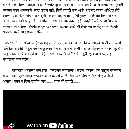
वाटले नाही. तिच्या आईचा मात्र हीरमोड झाला. स्वराची साधना,तयारी आणि कमालीची प्रगती
जवळून बघत असल्याने ‘स्वरा उत्तम गाते, तिची तयारी छान आहे’ हे उत्तर त्यांना अपेक्षित होते.
त्यांच्या उतरलेल्या चेहऱ्याकडे दुर्लक्ष करून बाई म्हणाल्या,”मी पुढच्या महिन्यात तिचा जाहीर
कार्यक्रम ठरवते आहे. तीन तासांचा. गाण्यातले जाणकार, दर्दी, काही निमंत्रित आणि इतर
सर्वसामान्य रसिक. तिकीट लावून कार्यक्रम ठेवणार आहे. मी ठेवलेल्या कार्यक्रमांना नेहमीच
१००% प्रतिसाद असतो रसिकांचा.
‘ बापरे ! तीन तासांचा जाहिर कार्यक्रम ? एकट्या स्वराचा ?’ तिच्या आईची छातीच दडपली.
तिने तिथेच डोळे मिटून मनोमन कुलस्वामिनीची प्रार्थना केली. “हा कार्यक्रम नीट पार पडू दे गं
आई. लेकीला घेऊन दर्शनाला येईन. खणानारळाने ओटी भरेन तुझी. एखाद्या गरजू बाईला
यथाशक्ती दान देईन.”
खचाखच भरलेला भव्य हॉल. पीनड्राॅप सायलेन्स ! बाईंना पायाला हात लावून नमस्कार
करून स्वरा प्रसन्नपणे स्टेजवर येऊन बसली आणि तिने आत्मविश्वासाने गाणं सुरू केलं.
अहाहा ! काय ते दिव्य स्वर्गीय स्वर……. काय ती तयारी…….