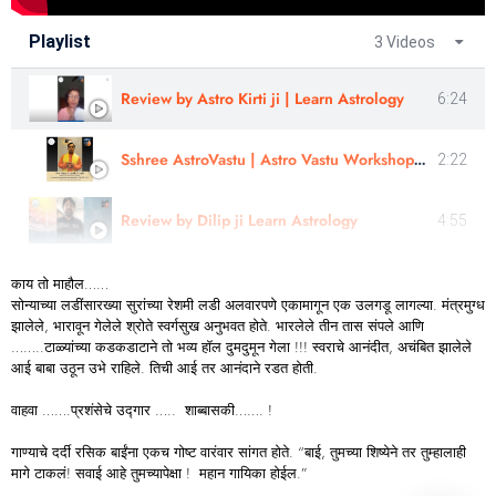
Playlist
3 Videos
Review by Astro Kirti ji | Learn Astrology
6:24
Sshree AstroVastu | Astro Vastu Workshop | Review |Astrologer Rajendra Singh | Uttarakhand
2:22
Review by Dilip ji Learn Astrology
4:55
काय तो माहौल……
सोन्याच्या लडींसारख्या सुरांच्या रेशमी लडी अलवारपणे एकामागून एक उलगडू लागल्या. मंत्रमुग्ध
झालेले, भारावून गेलेले श्रोते स्वर्गसुख अनुभवत होते. भारलेले तीन तास संपले आणि
……..टाळ्यांच्या कडकडाटाने तो भव्य हॉल दुमदुमून गेला !!! स्वराचे आनंदीत, अचंबित झालेले
आई बाबा उठून उभे राहिले. तिची आई तर आनंदाने रडत होती.
वाहवा …….प्रशंसेचे उद्गार ….. शाब्बासकी……. !
गाण्याचे दर्दी रसिक बाईंना एकच गोष्ट वारंवार सांगत होते. “बाई, तुमच्या शिष्येने तर तुम्हालाही
मागे टाकलं! सवाई आहे तुमच्यापेक्षा ! महान गायिका होईल.”