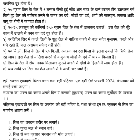
पायरिया दूर होता हैं।
२] ५० ग्राम तिल के तेल में १ चम्मच पीसी हुई सोंठ और मटर के दाने बराबर हींग डालकर गर्म
किये हुए तेल की मालिश करने से कमर का दर्द, जोड़ों का दर्द, अंगों की जकड़न, लकवा आदि
वायु के रोगों में फायदा होता हैं।
३] २०-२५ लहसुन की कलियाँ २५० ग्राम तिल के तेल में डालकर उबालें। इस तेल की बूँदे
कान में डालने से कान का दर्द दूर होता हैं।
४] प्रतिदिन सिर में काले तिलों के शुद्ध तेल से मालिश करने से बाल सदैव मुलायम, काले और
घने रहते हैं, बाल असमय सफेद नहीं होते।
५] ५० मि.ली. तिल के तेल में ५० मि.ली. अदरक का रस मिला के इतना उबालें कि सिर्फ तेल
रह जाय। इस तेल से मालिश करने से वायुजन्य जोड़ों के दर्द में आराम मिलता हैं।
६] तिल के तेल में सेंधा नमक मिलाकर कुल्ले करने से दाँतों के हिलने में लाभ होता हैं।
७] घाव आदि पर तिल का तेल लगाने से वे जल्दी भर जाते हैं।
श्री ग्यारस एकादशी चिंतन मनन कल श्री षट्तिला एकादशी 06 फरवरी 2024, मंगलवार को
मनाई रखी जाएगी।
उपवास का पारण का समय अगले दिन 7 फरवरी (बुधवार) पारण का समय सूर्योदय के पश्चात
।।
षट्तिला एकादशी पर तिल के उपयोग की बड़ी महिमा है, यथा संभव इन छः प्रकार से तिल का
उपयोग अवश्य करें ।
तिल का उबटन शरीर पर लगाएं।
तिल युक्त जल से स्नान करें।
तिल से बना प्रसाद भगवान को भोग लगाएं।