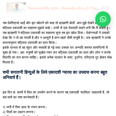
Reviewed By Astro - Rajendra Guru Ji | Sshree Astro Vastu
4:30
जब देवस्त्रियां आईं और द्वार खोलने को कहा तो ब्राह्मणी बोली- आप मुझे देखने आई हैं तो
षट्तिला एकादशी का माहात्म्य मुझसे कहो। उनमें से एक देवस्त्री कहने लगी कि मैं कहती हूं।
जब ब्राह्मणी ने षट्तिला एकादशी का माहात्म्य सुना तब द्वार खोल दिया। देवांगनाओं ने उसको
देखा कि न तो वह गांधर्वी है और न आसुरी है वरन पहले जैसी मानुषी है। उस ब्राह्मणी ने उनके
कथनानुसार षट्तिला एकादशी का व्रत किया।
इसके प्रभाव से वह सुंदर और रूपवती हो गई तथा उसका घर अन्नादि समस्त सामग्रियों से
युक्त हो गया। अत: मनुष्यों को मूर्खता त्याग कर षट्तिला एकादशी का व्रत और लोभ न करके
तिलादि का दान करना चाहिए। इससे अनेक प्रकार के कष्ट, दुर्भाग्य, दरिद्रता दूर होकर मोक्ष
मिलता है।
सभी सनातनी हिन्दूओं के लिये एकादशी ग्यारस का उपवास करना बहूत
अनिवार्य हैं।
इस दिन छ: कामों में तिल का उपयोग करने के कारण यह एकादशी ‘षटतिला’ कहलाती है, जो
सब पापों का नाश करनेवाली हैं।
१] पानी में तिल डाल के स्नान करना।
२] तिलों का उबटन लगाना।