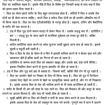
माघ माह में ‘संकष्टी चतुर्थी, ‘षटतिला एकादशी, ‘लोहड़ी”, ‘मकरसंक्रान्ति’ इन सभी त्यौहारों पर
तिल का सर्वाधिक महत्व है। इसके पीछे हैं तिल के विशेष गुण जिनकी बजह से माघ माह में तिल
को इतना महत्व दिया जाता है।
1 .तिल का सेवन हमारे शरीर के लिए बहुत लाभदायक होता है। सर्दियों में तिल व उसके तेल
दोनों का ही सेवन करना चाहिए। काले तिल व सफेद तिल दोनों का ही उपयोग औषधीय रूप में
भी किया जाता है। तिल का तेल एंटीऑक्सीडेंट से भरपूर होता है। वाइरस, एजिंग और बैक्टीरिया
से शरीर की रक्षा करता है।
ठंड में तिल गुड़ दोनो समान मात्रा में लेकर मिला लें। उसके लड्डू बना लें। प्रतिदिन 2
बार 1-1 लड्डू दूध के साथ खाने से मानसिक दुर्बलता एवं तनाव दूर होते है। शक्ति
मिलती है।
कठिन शारीरिक श्रम करने पर सांस फूलना जल्दी बुढ़ापा आना बन्द हो जाता है। इससे
चुस्ती व स्फूर्ती बनी रहती है।
तिल व तिल के तेल के सेवन से व सिर में इसकी मालिश करने से न केवल बाल घने और
चमकदार होते हैं बल्कि बालों का गिरना भी कम हो जाता है।
प्रतिदिन दो चम्मच काले तिल को चबाकर खाइए और उसके बाद ठंडा पानी पीजिए।
इसका नियमित सेवन करने से पुराना बवासीर भी ठीक हो जाता है।
6 .ठंड में तिल और गुड़ सर्द हवा से बचाता है। जिससे सर्दी, खाँसी जैसे रोग भी दूर रहते हैं ।
तिल का उपयोग चेहरे पर निखार के लिए भी किया जाता है। तिल को दूध में भिगोकर
उसका पेस्ट चेहरे पर लगाने से चेहरे पर प्राकृतिक चमक आती है, और रंग भी निखरता
है। इसके अलावा तिल के तेल की मालिश करने से भी त्वचा क्रांतिमय हो जाती है ।
৪. शरीर के किसी भी अंग की त्वचा के जल जाने पर, तिल को पीसकर घी और कपूर के साथ
लगाने पर आराम मिलता है, और घाव भी जल्दी ठीक हो जाता है ।
सूखी खाँसी होने पर तिल को मिश्री व पानी के साथ सेवन करने से लाभ मिलता है।
इसके अलावा तिल के तेल को लहसुन के साथ गर्म करके, गुनगुने रूप में कान में डालने