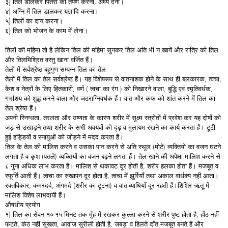
३] तिल डालकर पितरों का तर्पण करना, अर्घ्य देना।
४] अग्नि में तिल डालकर यज्ञादि करना।
५] तिलों का दान करना।
६] तिल को भोजन के काम में लेना।
तिलों की महिमा तो है लेकिन तिल की महिमा सुनकर तिल अति भी न खायें और रात्रि को तिल
और तिलमिश्रित वस्तु खाना वर्जित हैं।
तेलों में सर्वश्रेष्ठ बहुगुण सम्पन्न तिल का तेल
तेलों में तिल का तेल सर्वश्रेष्ठ हैं। यह विशेषरूप से वातनाशक होने के साथ ही बलकारक, त्वचा,
केश व नेत्रों के लिए हितकारी, वर्ण ( त्वचा का रंग ) को निखारने वाला, बुद्धि एवं स्मृतिवर्धक,
गर्भाशय को शुद्ध करने वाला और जठराग्निवर्धक हैं। वात और कफ को शांत करने में तिल का
तेल श्रेष्ठ हैं।
अपनी स्निग्धता, तरलता और उष्णता के कारण शरीर में सूक्ष्म स्त्रोतों में प्रवेश कर यह दोषों को
जड़ से उखाड़ने तथा शरीर के सभी अवयवों को दृढ़ व मुलायम रखने का कार्य करता हैं। टूटी
हुई हड्डियों व स्नायुओं को जोड़ने में मदद करता हैं।
तिल के तेल की मालिश करने व उसका पान करने से अति स्थूल (मोटे) व्यक्तियों का वजन घटने
लगता है व कृश (पतले) व्यक्तियों का वजन बढ़ने लगता हैं। तेल खाने की अपेक्षा मालिश करने से
८ गुना अधिक लाभ करता हैं। मालिश से थकावट दूर होती है, शरीर हलका होता हैं। मजबूत व
स्फूर्ति आती हैं। त्वचा का रुखापन दूर होता है, त्वचा में झुर्रियाँ तथा अकाल वार्धक्य नहीं आता।
रक्तविकार, कमरदर्द, अंगमर्द (शरीर का टूटना) व वात-व्याधियाँ दूर रहती हैं।शिशिर ऋतू में
मालिश विशेष लाभदायी हैं।
औषधीय प्रयोग
१] तिल का सेवन १०-१५ मिनट तक मुँह में रखकर कुल्ला करने से शरीर पुष्ट होता है, होंठ नहीं
फटते, कंठ नहीं सूखता, आवाज सुरीली होती है, जबड़ा व हिलते दाँत मजबूत बनते हैं और