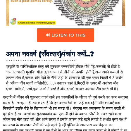
🔊 LISTEN TO THIS
अपना नववर्ष (सँवत्सर)पंचांग क्यों..?
******************************
प्रकृति के पारिस्थितिक तंत्र की शुरुआत वनस्पतियों(शैवाल,पौधे,पेड़,फसलों) से होती है।
“अन्नात भवति भूतानि” गीता 3/14 अन्न से जीवों की उत्पत्ति होती है,अन्न अपने फसलों से
उत्पन्न होता है,फसल और पेड़ो के नीचे जड़ो के आसपास की एक ग्राम मिट्टी में 3 करोण
से अधिक जीव अपनी कॉलोनी(C.F.U) बनाकर रहते है,मिट्टी के ऊपर भी असंख्य जीव
इनकी डालियों, पत्तो,फूल,फलों में रहते है और इनको खाकर असंख्य जीव पलते भी है।
प्रकृति में जीवन की शुरुआत करने वाले इन वनस्पतियों के जीवन को पूर्ण करने का काम चन्द्रमा
करता है। चन्द्रमा ही तय करता है कि इन वनस्पतियों की जड़े कब बढ़ेगी और शाखाएँ कब
निकलेगी इसके पीछे के विज्ञान को भी हम समझ लें। चंद्रमा जब अमावस्या के समय धरती से
दूर होता है तब धरती का गुरुत्वाकर्षण बल प्रभावी होने के कारण पौधों के अंदर रहने वाला
जीवन रस नीचे जड़ों की ओर आने लगता है इसके कारण जड़े बढ़ने लगती है अर्थात कृष्ण पक्ष में
अमावस्या के आसपास पौधों की जड़े बढ़ती है वहीं पूर्णिमा के आसपास जब चंद्रमा का
गुरुत्वाकर्षण बल प्रभावी रहता है तब पौधों के अंदर का जीवन रस ऊपर शाखाओं में पत्तियों में आ