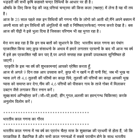
भड्डरी की सभी कृषि कहावते चन्द्र तिथियों के आधार पर ही है।
औषधि के लिए किस पेड़ की जड़,पत्तियां चन्द्रमा की किस कला (नक्षत्र) में लेना है यह भी तय
है।
आज के 25 साल पहले तक इन तिथियों की गणना गाँव के लोगो को आती थी,मैंने अपने बचपन में
अपनी माता को इन तिथियों की अंगुलियों से सही व निश्चित(परफेक्ट) गणना करते देखा है। बस
आज की पीढ़ी ने इसे भुला दिया है जिसका परिणाम भी वह भुगत रहा है।
मेरा मन कह रहा है कि इन सब बातों को सुधारने के लिए भारतीय काल गणना का पंचांग
प्रकाशित किया जाए,कुछ संसाधनो के अभाव में हमारे लगातार प्रयत्नों के बाद भी आज नव वर्ष
में इसे हम प्रकाशित नही कर पाए है,पर अगले सप्ताह तक इसकी उपलब्धता सुनिश्चित हो
जाएगी।
प्रकृति के इस नव वर्ष की शुभकामनाएं आपको प्रेषित करता हूँ,
आज से अगले 9 दिन तक आप उपवास करें, कुछ भी न खायें न ही पानी पिएं, जब भी भूख या
प्यास लगे तो 4,6 तुलसी की पतियों का काढ़ा पिये, तुलसी की पत्तियों का काढ़ा आपकी भूख
प्यास को समाप्त कर देगा,नीम की 4,6 पत्तियों को पीसकर गाय के ताजे गोबर में मिलाकर
उबटन जैसे लगाकर फिर स्नान करें।
सुबह-शायं अग्निहोत्र करें।जौ+घी,हल्दी, हींग,गूगल,अलसी का हवन(गन्ध चिकित्सा) करके
अनुलोम विलोम करें।
***********************************
भारतीय काल गणना का गौरव
***********************************
भारतीय काल गणना में नव वर्ष का प्रारंभ चैत्र मास के शुक्लपक्ष की प्रथमी से होता हैं, जो कि
प्राकृतिक है, वैज्ञानिक है और सभी काल गणनाओं में सबसे प्राचीन होने के साथ भारतीय