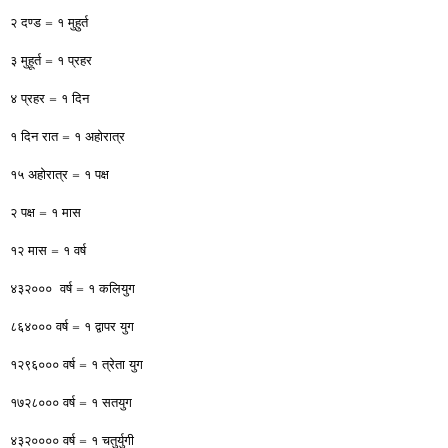
२ दण्ड = १ मुहुर्त
३ मुहूर्त = १ प्रहर
४ प्रहर = १ दिन
१ दिन रात = १ अहोरात्र
१५ अहोरात्र = १ पक्ष
२ पक्ष = १ मास
१२ मास = १ वर्ष
४३२००० वर्ष = १ कलियुग
८६४००० वर्ष = १ द्वापर युग
१२९६००० वर्ष = १ त्रेता युग
१७२८००० वर्ष = १ सतयुग
४३२०००० वर्ष = १ चतुर्युगी