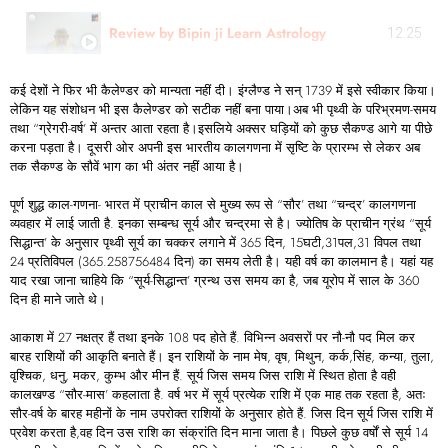
Review by Bipin ji Learn Astrology
12:25
कई देशों ने फिर भी कैलेण्डर को मान्यता नहीं दी। इंग्लैण्ड ने सन्‌ 1739 में इसे स्वीकार किया।
लेकिन यह संशोधन भी इस कैलेण्डर को सटीक नहीं बना पाया।अब भी पृथ्वी के परिभ्रमण-समय
तथा “ग्रेगरी-वर्ष’ में अन्तर आता रहता है।इसलिये अक्सर घड़ियों को कुछ सैकण्ड आगे या पीछे
करना पड़ता है। दूसरी ओर अपनी इस भारतीय कालगणना में सृष्टि के प्रारम्भ से लेकर अब
तक सैकण्ड के सौवें भाग का भी अंतर नहीं आया है।
पूर्ण शुद्ध काल-गणना- भारत में प्राचीन काल से मुख्य रूप से “सौर’ तथा “चन्द्र’ कालगणना
व्यवहार में लाई जाती है. इनका सम्बन्ध सूर्य और चन्द्रमा से है। ज्योतिष के प्राचीन ग्रंथ “सूर्य
सिद्धान्त’ के अनुसार पृथ्वी सूर्य का चक्कर लगाने में 365 दिन, 15घटी,31पल,31 विपल तथा
24 प्रतिविपल (365.258756484 दिन) का समय लेती है। यही वर्ष का कालमान है। यहां यह
याद रखा जाना चाहिये कि “सूर्य-सिद्धान्त’ ग्रन्थ उस समय का है, जब यूरोप में साल के 360
दिन ही माने जाते थे।
आकाश में 27 नक्षत्र हैं तथा इनके 108 पद होते हैं. विभिन्न अवसरों पर नौ-नौ पद मिल कर
बारह राशियों की आकृति बनाते हैं। इन राशियों के नाम मेष, वृष, मिथुन, कर्क,सिंह, कन्या, तुला,
वृश्चिक, धनु, मकर, कुम्भ और मीन हैं. सूर्य जिस समय जिस राशि में स्थित होता है वही
कालखण्ड “सौर-मास’ कहलाता है. वर्ष भर में सूर्य प्रत्येक राशि में एक माह तक रहता है, अतः
सौर-वर्ष के बारह महीनों के नाम उपरोक्त राशियों के अनुसार होते हैं. जिस दिन सूर्य जिस राशि में
प्रवेश करता है,वह दिन उस राशि का संक्रांति दिन माना जाता है। पिछले कुछ वर्षों से सूर्य 14