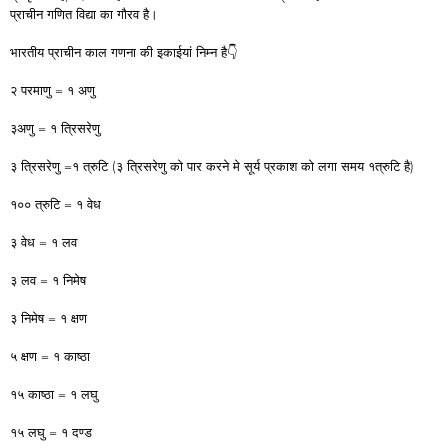
प्राचीन गणित विद्या का गौरव है।
भारतीय प्राचीन काल गणना की इकाईयां निम्न है👇
२ परमाणु = १ अणु
३अणु = १ त्रिसरेणु
३ त्रिसरेणु =१ त्रुटि (३ त्रिसरेणु को पार करने मे सूर्य प्रकाश को लगा समय १त्रुटि है)
१०० त्रुटि = १ वेध
३ वेध = १ लव
३ लव = १ निमेष
३ निमेष = १ क्षण
५ क्षण = १ काष्ठा
१५ काष्ठा = १ लघु
१५ लघु = १ दण्ड