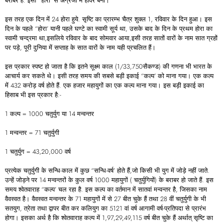
बराबर है. इसी “होरा’ से अंग्रेजी में हॉवर बना।
इस तरह एक दिन में 24 होरा हुये. सृष्टि का प्रारम्भ चैत्र शुक्ल 1, रविवार के दिन हुआ। इस
दिन के पहले “होरा’ यानी पहले घण्टे का स्वामी सूर्य था, उसके बाद के दिन के प्रथम होरा का
स्वामी चन्द्रमा था,इसलिये रविवार के बाद सोमवार आया,इसी तरह सातों वारों के नाम सात ग्रहों
पर पड़े, पूरी दुनिया में सप्ताह के सात वारों के नाम यही प्रचलित हैं।
इस प्रकार स्पष्ट हो जाता है कि इतने सूक्ष्म काल (1/33,750सैकण्ड) की गणना भी भारत के
आचार्य कर सकते थे। इसी तरह समय की सबसे बड़ी इकाई “कल्प’ को माना गया। एक कल्प
में 432 करोड़ वर्ष होते हैं. एक हजार महायुगों का एक कल्प माना गया। इस बड़ी इकाई का
हिसाब भी इस प्रकार है:-
1 कल्प = 1000 चतुर्युग या 14 मन्वन्तर
1 मन्वन्तर = 71 चतुर्युगी
1 चतुर्युग = 43,20,000 वर्ष
प्रत्येक चतुर्युगी के सन्धि-काल में कुछ “सन्धि-वर्ष’ होते हैं,जो किसी भी युग में जोड़े नहीं जाते.
उन्हें जोड़ने पर 14 मन्वन्तरों के कुल वर्ष 1000 महायुगों ( चतुर्युगियों) के बराबर हो जाते हैं. इस
समय श्वेतवाराह “कल्प’ चल रहा है. इस कल्प का वर्तमान में सातवां मन्वन्तर है, जिसका नाम
वैवस्वत है। वैवस्वत मन्वन्तर के 71 महायुगों में से 27 बीत चुके हैं तथा 28 वीं चतुर्युगी के भी
सतयुग, त्रेता तथा द्वापर बीत कर कलियुग का 5121 वां वर्ष आगामी वर्ष-प्रतिपदा से प्रारंभ
होगा। इसका अर्थ है कि श्वेतवाराह कल्प में 1,97,29,49,115 वर्ष बीत चुके हैं अर्थात्‌ सृष्टि का