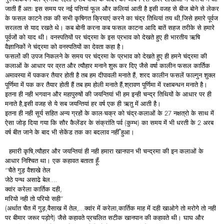
जाती हैं अतः इस समय पर नई पत्तियां फूल और कलियां आती है इसी वजह से बीज बोने से लेकर
के फसल काटने तक की सभी कृषिगत क्रियाएं करने का चंद्र तिथियां तय थी,जिसे हमारे पूर्वज
सरलता से याद रखते थे। कब बोनी करना कब फसल काटना आदि बातें सहज तरीके से हमारे
पूर्वजों को याद थी। वनस्पतियों पर चंद्रमा के इस प्रभाव को देखते हुए ही भारतीय ऋषि
वैज्ञानिकों ने चंद्रमा को वनस्पतियों का देवता कहा है।
फसलों की उपज निकलने के समय पर चंद्रमा के प्रभाव को देखते हुए ही हमने चंद्रमा की
कलाओं के आधार पर व्रत और त्यौहार मनाने शुरू कर दिए जैसे वर्षा कालीन फसल कार्तिक
अमावस्या में पककर तैयार होती है तब हम दीपावली मनाते हैं, शरद कालीन फसलें फाल्गुन शुक्ल
पूर्णिमा में पक कर तैयार होती हैं तब हम होली मनाते हैं,श्रावण पूर्णिमा में रक्षाबन्धन मनाते है।
इतना ही नही भगवान और महापुरुषों की जयन्तियां भी हम इन्ही चन्द्र तिथियों के आधार पर ही
मनाते है,इसी वजह से ये सब जयन्तियां हर वर्ष एक ही ऋतु में आती है।
इतना ही नही सूर्य सहित अन्य ग्रहों के काल-चक्र को चंद्र-कलाओं के 27 नक्षत्रो के साथ में
ऐसा जोड़ दिया गया कि सौर कैलेंडर के संक्रांति पर्व (कुम्भ) का समय में भी धरती के 2 अरब
वर्ष बीत जाने के बाद भी सेकेंड तक का बदलाव नहीँ हुआ।
हमारी कृषि,त्यौहार और जयन्तियां ही नही हमारा खानपान भी चन्द्रमा की इन कलाओं के
आधार निश्चित था। एक कहावत बताता हूँ-
“चैते गुड़ वैशाखे तेल
जेठे पन्थ असाढे बेल….
क्वांर करेला कार्तिक दही,
मरियो नही तो परियो सही”
(अर्थात चैत में गुड़,वैसाख में तेल,…क्वांर में करेला,कार्तिक माह में दही खाओगे तो मरोगे तो नही
पर बीमार जरूर पड़ोगे) जैसे कहावते प्रचलित सटीक खानपान की कहावते थी। घाघ और