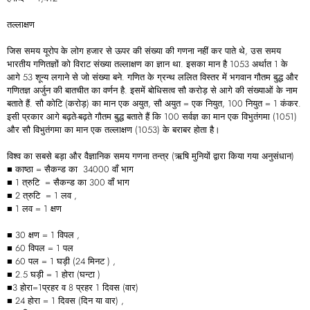
तल्लाक्षण
जिस समय यूरोप के लोग हजार से ऊपर की संख्या की गणना नहीं कर पाते थे, उस समय
भारतीय गणितज्ञों को विराट संख्या तल्लाक्षण का ज्ञान था. इसका मान है 1053 अर्थात 1 के
आगे 53 शून्य लगाने से जो संख्या बने. गणित के ग्रन्थ ललित विस्तर में भगवान गौतम बुद्ध और
गणितज्ञ अर्जुन की बातचीत का वर्णन है. इसमें बोधिसत्व सौ करोड़ से आगे की संख्याओं के नाम
बताते हैं. सौ कोटि (करोड़) का मान एक अयुत, सौ अयुत = एक नियुत, 100 नियुत = 1 कंकर.
इसी प्रकार आगे बढ़ते-बढ़ते गौतम बुद्ध बताते हैं कि 100 सर्वज्ञ का मान एक विभुतंगमा (1051)
और सौ विभुतंगमा का मान एक तल्लाक्षण (1053) के बराबर होता है।
विश्व का सबसे बड़ा और वैज्ञानिक समय गणना तन्त्र (ऋषि मुनियों द्वारा किया गया अनुसंधान)
■ काष्ठा = सैकन्ड का 34000 वाँ भाग
■ 1 त्रुटि = सैकन्ड का 300 वाँ भाग
■ 2 त्रुटि = 1 लव ,
■ 1 लव = 1 क्षण
■ 30 क्षण = 1 विपल ,
■ 60 विपल = 1 पल
■ 60 पल = 1 घड़ी (24 मिनट ) ,
■ 2.5 घड़ी = 1 होरा (घन्टा )
■3 होरा=1प्रहर व 8 प्रहर 1 दिवस (वार)
■ 24 होरा = 1 दिवस (दिन या वार) ,